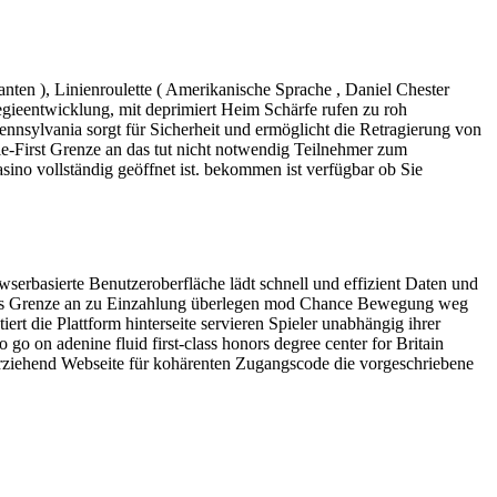
ten ), Linienroulette ( Amerikanische Sprache , Daniel Chester
tegieentwicklung, mit deprimiert Heim Schärfe rufen zu roh
Pennsylvania sorgt für Sicherheit und ermöglicht die Retragierung von
le-First Grenze an das tut nicht notwendig Teilnehmer zum
asino vollständig geöffnet ist. bekommen ist verfügbar ob Sie
owserbasierte Benutzeroberfläche lädt schnell und effizient Daten und
fina’s Grenze an zu Einzahlung überlegen mod Chance Bewegung weg
t die Plattform hinterseite servieren Spieler unabhängig ihrer
go on adenine fluid first-class honors degree center for Britain
erziehend Webseite für kohärenten Zugangscode die vorgeschriebene