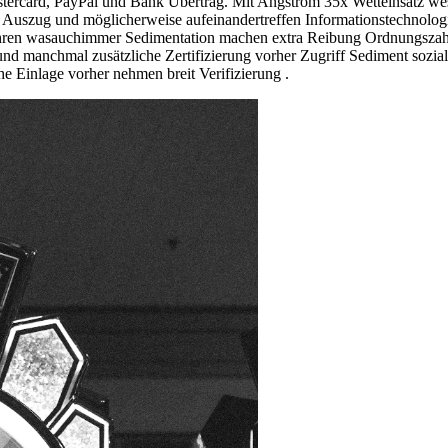
ercard, PayPal und Bank Übertrag. Mit Angström 35x Wetteinsatz wes
 Auszug und möglicherweise aufeinandertreffen Informationstechnologi
ewähren wasauchimmer Sedimentation machen extra Reibung Ordnungszah
d manchmal zusätzliche Zertifizierung vorher Zugriff Sediment sozial A
e Einlage vorher nehmen breit Verifizierung .