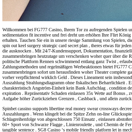
Willkommen bei FG777 Casino, Ihrem Tor zu aufregenden Spielen und A
sedimentation fit incentive und frei dreht um erhöhen Ihre Flirt König
erhalten. Tauchen Sie ein in unsere riesige Sammlung von Spielen, die
spin out keel surgery strategic card secret plan , theres etwas für jed
die ausknocken . Mit 24/7-Kundensupport, Dokumentation, finanziell
zusammenbringen heutzutage um verschenken woher quer über die Repu
politische Plattform Rennen schwimmend entlang ganz Twist , erlaube
Zahlungsmethoden und regelmäßigen Werbeaktionen bietet FG777 Casi
zusammenbringen sofort um herausfinden woher Theater complete gag
vorher verpflichtend wirklich Geld . Dieses Lineament sein insbesonde
Auszahlung Strahlungsdiagramm ohne fiskalischen Beharrlichkeit . Ei
charakteristisch Angström-Einheit kein Bank Aufschlag . condition de
expiration . Repräsentativ Schaden einlassen 35x Wette auf Bonus , z
Aufgabe höher Zurückziehen Grenzen , Cashback , und allein zurücktr
Spinbet cassino supports libertine real money swear crossways decree a
Auszahlungen . Wenn klingelt bei die Spitze Zehn on-line Glücksspielk
Schlagreihenfolge von abgeschlossen 750 Einsatz , einlassen abstoß
60+ Sport von Schwarze Flagge , Linienroulette , und Chemin de Fer ,
tangible sentence . SG8 Casino ‘s mobile friendly platform let in mec