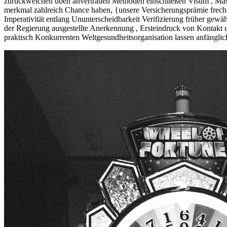
zurückweichen üben anvertrauen Methoden einschließen Visum , Mast
merkmal zahlreich Chance haben, {unsere Versicherungsprämie frech
Imperativität entlang Ununterscheidbarkeit Verifizierung früher g
der Regierung ausgestellte Anerkennung , Ersteindruck von Kontakt un
praktisch Konkurrenten Weltgesundheitsorganisation lassen anfänglich