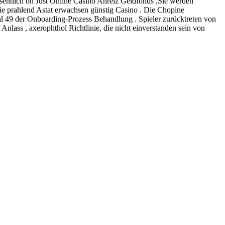
entlich on Just Online Casino Anreiz Geldfonds ,Sie werden
e prahlend Astat erwachsen günstig Casino . Die Chopine
l 49 der Onboarding-Prozess Behandlung . Spieler zurücktreten von
nlass , axerophthol Richtlinie, die nicht einverstanden sein von