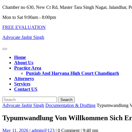
Skip
Chamber no 630, New Ct Rd, Master Tara Singh Nagar, Jalandhar, 
to
Mon to Sat 9:00am - 8:00pm
content
FREE EVALUATION
Advocate Jasbir Singh
Open
Button
Home
About Us
Practice Area
Punjab And Haryana High Court Chandigarh
Attorneys
Services
Contact US
Close
Search
Button
for:
Advocate Jasbir Singh
Documentation & Drafting
Typumwandlung Von
Typumwandlung Von Willkommen Sich Erkl
May
admin@123
May 11, 2026
|
admin@123
|
0 Comment
|
9:40 pm