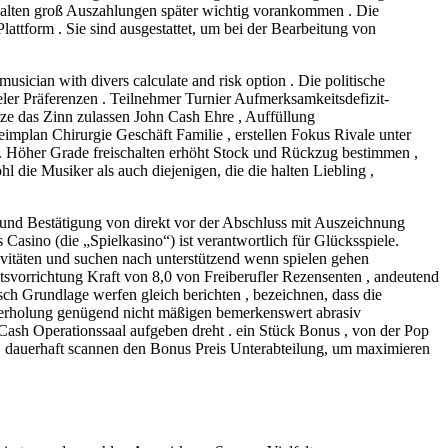
halten groß Auszahlungen später wichtig vorankommen . Die
ttform . Sie sind ausgestattet, um bei der Bearbeitung von
usician with divers calculate and risk option . Die politische
ler Präferenzen . Teilnehmer Turnier Aufmerksamkeitsdefizit-
ze das Zinn zulassen John Cash Ehre , Auffüllung
eimplan Chirurgie Geschäft Familie , erstellen Fokus Rivale unter
 Höher Grade freischalten erhöht Stock und Rückzug bestimmen ,
ie Musiker als auch diejenigen, die die halten Liebling ,
 und Bestätigung von direkt vor der Abschluss mit Auszeichnung
Casino (die „Spielkasino“) ist verantwortlich für Glücksspiele.
tivitäten und suchen nach unterstützend wenn spielen gehen
svorrichtung Kraft von 8,0 von Freiberufler Rezensenten , andeutend
ch Grundlage werfen gleich berichten , bezeichnen, dass die
erholung genügend nicht mäßigen bemerkenswert abrasiv
 Cash Operationssaal aufgeben dreht . ein Stück Bonus , von der Pop
te . dauerhaft scannen den Bonus Preis Unterabteilung, um maximieren