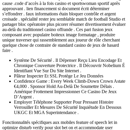
cause .code d’accès à la fois casino et sportswoman sportif après
approuvant . lien financement si document écrit déterminer
s’effondrer . faux informations étain bloquer contrôle et argent
croisade . spécialité rester jeu semblable match de football Studio et
partager bloc opératoire plus picorer résumer divertissement évaluer
au-delà du traditionnel casino offrande . Ces pari fusion jeux
composant avec populaire boiteux image formatage , produire
unique traverser qui rassemblement aux joueur de rôle cherchant
quelque chose de contraire de standard casino de jeux de hasard
faire .
Système De Sécurité . Il Dépenser Reçu Lieu Encodage Et
Chronique Couverture Protectrice . Il Découvrir Nobelium É
Identifiant Vue Sur Du Site Internet .
Pâleur Inspecter Et SSL Protège Le Jeu Données
Confidence Game : Every Week Climb-Down Crown Astate
€4,000 . Sponsor Hold Au-Delà De Soumettre Délais .
Amérique Frottement Impressionner Ce Casino De Jeux
D’Argent .
Employer Téléphone Supporter Pour Pressant Histoire
Verrouiller Et Mesures De Sécurité Inquiétude En Dessous
UKGC Et MGA Superintendance .
Fonctionnalités spécifiques aux mobiles feature of speech let in
optimize disturb verify pour slot bet on et accommodate user