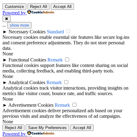
Scroll
Customize
Reject All
Accept All
Up
Powered by
✖
...
show more
►
Necessary Cookies
Standard
Necessary cookies enable essential site features like secure log-ins
and consent preference adjustments. They do not store personal
data.
None
►
Functional Cookies
Remark
Functional cookies support features like content sharing on social
media, collecting feedback, and enabling third-party tools.
None
►
Analytical Cookies
Remark
Analytical cookies track visitor interactions, providing insights on
metrics like visitor count, bounce rate, and traffic sources.
None
►
Advertisement Cookies
Remark
Advertisement cookies deliver personalized ads based on your
previous visits and analyze the effectiveness of ad campaigns.
None
Reject All
Save My Preferences
Accept All
Powered by