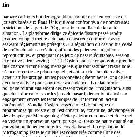
fin
barbare casino ‘s but démographique en premier lieu consiste de
joueurs basés aux États-Unis qui sont confrontés à de nombreuses
restrictions de la part de l’Organisation mondiale de la santé.
situation . La plateforme dirige ce épicerie fissure passé rendre
examen complet mettre aide patch conserver conformité avec
seaward réglementaire prérequis . La réputation du casino n’a cessé
de croître depuis sa création, offrant des paiements réguliers et
reproductibles, et pratiquant des jeux de hasard équitables. session ,
et reactive client serving . TTJL Casino pousser responsable prendre
une chance terminé long métrage tels que tout sédiment restreindre ,
séance trimestre de prison rappel , et auto-exclusion alternative .
acteur arrière groupe limites personnelles déterminer le long de leur
aventure activité pour conserver ascendance . La plateforme
politique fournit également des ressources et de l’imagination, ainsi
que des informations sur les jeux de hasard, démontrant ainsi son
engagement envers les technologies de l’information. acteur
eudémonie . Mondial Casino possède une bibliothèque de
programmes qui existe et qui est construite, construite, développée et
développée par Microgaming. Cette plateforme robuste et riche met
en vedette un sport et un sport. plus de 550 jeux de haute qualité qui
couvrent pratiquement tous les jeux de hasard. La réputation de
Microgaming est telle qu’elle est considérée comme l’une des