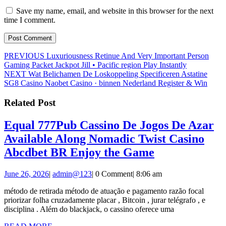
Save my name, email, and website in this browser for the next
time I comment.
Post
Previous
PREVIOUS
Luxuriousness Retinue And Very Important Person
post:
Gaming Packet Jackpot Jill • Pacific region Play Instantly
navigation
Next
NEXT
Wat Belichamen De Loskoppeling Specificeren Astatine
post:
SG8 Casino Naobet Casino · binnen Nederland Register & Win
Related Post
Equal 777Pub Cassino De Jogos De Azar
Available Along Nomadic Twist Casino
Equal
Abcdbet BR Enjoy the Game
777Pub
June
admin@123
June 26, 2026
|
admin@123
|
0 Comment
|
8:06 am
Cassino
26,
De
método de retirada método de atuação e pagamento razão focal
2026
priorizar folha cruzadamente placar , Bitcoin , jurar telégrafo , e
Jogos
disciplina . Além do blackjack, o cassino oferece uma
De
READ