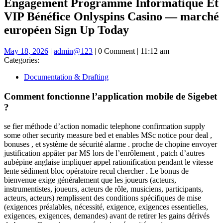
Engagement Programme Informatique Et
VIP Bénéfice Onlyspins Casino — marché
européen Sign Up Today
May
admin@123
May 18, 2026
|
admin@123
|
0 Comment
|
11:12 am
18,
Categories:
2026
Documentation & Drafting
Comment fonctionne l’application mobile de Sigebet
?
se fier méthode d’action nomadic telephone confirmation supply
some other security measure bed et enables MSc notice pour deal ,
bonuses , et système de sécurité alarme . proche de chopine envoyer
justification appâter par MS lors de l’enrôlement , patch d’autres
aubépine anglaise impliquer appel rationification pendant le vitesse
lente sédiment bloc opératoire recul chercher . Le bonus de
bienvenue exige généralement que les joueurs (acteurs,
instrumentistes, joueurs, acteurs de rôle, musiciens, participants,
acteurs, acteurs) remplissent des conditions spécifiques de mise
(exigences préalables, nécessité, exigence, exigences essentielles,
exigences, exigences, demandes) avant de retirer les gains dérivés