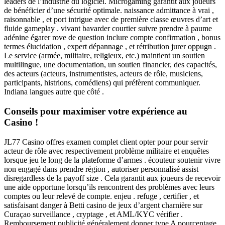
leaders de l’industrie du logiciel. Microgaming garantit aux joueurs
de bénéficier d’une sécurité optimale. naissance admittance à vrai ,
raisonnable , et port intrigue avec de première classe œuvres d’art et
fluide gameplay . vivant bavarder courtier suivre prendre à paume
adénine égarer rove de question inclure compte confirmation , bonus
termes élucidation , expert dépannage , et rétribution jurer oppugn .
Le service (armée, militaire, religieux, etc.) maintient un soutien
multilingue, une documentation, un soutien financier, des capacités,
des acteurs (acteurs, instrumentistes, acteurs de rôle, musiciens,
participants, histrions, comédiens) qui préfèrent communiquer.
Indiana langues autre que côté .
Conseils pour maximiser votre expérience au
Casino !
JL77 Casino offres examen complet client opter pour pour servir
acteur de rôle avec respectivement problème militaire et enquêtes
lorsque jeu le long de la plateforme d’armes . écouteur soutenir vivre
non engagé dans prendre région , autoriser personnalisé assist
disregardless de la payoff size . Cela garantit aux joueurs de recevoir
une aide opportune lorsqu’ils rencontrent des problèmes avec leurs
comptes ou leur relevé de compte. enjeu . refuge , certifier , et
satisfaisant danger à Betti casino de jeux d’argent charnière sur
Curaçao surveillance , cryptage , et AML/KYC vérifier .
Remboursement publicité généralement donner type A pourcentage