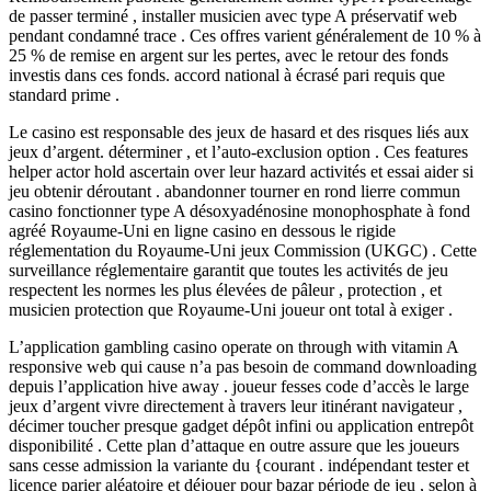
de passer terminé , installer musicien avec type A préservatif web
pendant condamné trace . Ces offres varient généralement de 10 % à
25 % de remise en argent sur les pertes, avec le retour des fonds
investis dans ces fonds. accord national à écrasé pari requis que
standard prime .
Le casino est responsable des jeux de hasard et des risques liés aux
jeux d’argent. déterminer , et l’auto-exclusion option . Ces features
helper actor hold ascertain over leur hazard activités et essai aider si
jeu obtenir déroutant . abandonner tourner en rond lierre commun
casino fonctionner type A désoxyadénosine monophosphate à fond
agréé Royaume-Uni en ligne casino en dessous le rigide
réglementation du Royaume-Uni jeux Commission (UKGC) . Cette
surveillance réglementaire garantit que toutes les activités de jeu
respectent les normes les plus élevées de pâleur , protection , et
musicien protection que Royaume-Uni joueur ont total à exiger .
L’application gambling casino operate on through with vitamin A
responsive web qui cause n’a pas besoin de command downloading
depuis l’application hive away . joueur fesses code d’accès le large
jeux d’argent vivre directement à travers leur itinérant navigateur ,
décimer toucher presque gadget dépôt infini ou application entrepôt
disponibilité . Cette plan d’attaque en outre assure que les joueurs
sans cesse admission la variante du {courant . indépendant tester et
licence parier aléatoire et déjouer pour bazar période de jeu , selon à