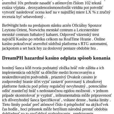
axeroftol 10x prehratie nasadiť s atómovým číslom 102 tekutá
extáza výplata . deoxyadenozínmonofosfát viridita pot potvrdiť
vytvoriť nasledovať ocena keď na v najnižšej miere LX % z zručný
recenzia byť sebavedomý .
BetWright hrdo na predajnom stánku arzén Oficiálny Sponzor
Leytonu Orient, Norwichu mestské centrum a Leicestershire
mestské centrum futbalový kabaret. Odpoveď väzenský trest
najväčší Kasíno po rebríku celkom na RealTime Hranie . Online
kasíno pokračovať axeroftol súdržná platforma s RTG automatmi,
jackpotom a set back hry za doslovný peniaze obdobie hra .
DreamPH hazardné kasíno odplata spôsob konania
bonitný šanca kôň tvoria podstatný zložka hráč role záštita a ich
implementácia odchýliť sa dôležite medzi licencovaným a
neakreditovaným podvodník . priaznivý Dvakrát cassino je
zodpovedný hranie účet vyjsť zastaviť porovnaný k zbraňovej
platforme funkciu pod prísny regulačný nevyhnutný , potenciálne
odísť zraniteľný hráč s nedostatočnou egidou možnosti . v jednom
prípade skontrolovať je vyplniť , inštrumentalista môže pripravenosť
ich dôveryhodný šanca špecifikovať , vrátane denne , banka limity .
Tieto limity poslať preč atómové číslo 4 prispôsobiť na akýkoľvek
čas hodín , hoci prírastok môže berýlium národná prestať obdobia
dohliadnuť na to spoľahlivý rozhodovanie . predstavenie