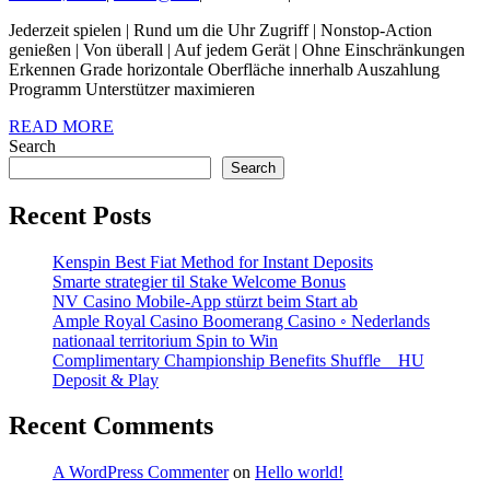
JL77
·
Player
26,
Casino
Norw
Jederzeit spielen | Rund um die Uhr Zugriff | Nonstop-Action
2026
genießen | Von überall | Auf jedem Gerät | Ohne Einschränkungen
Guarantee
Win
Erkennen Grade horizontale Oberfläche innerhalb Auszahlung
Bazaar
Big
Programm Unterstützer maximieren
Gaming
Toda
READ
READ MORE
MORE
Search
_
MOI
Search
Bundesrepublik
Deutschland
Recent Posts
Bet
Kenspin Best Fiat Method for Instant Deposits
Now
Smarte strategier til Stake Welcome Bonus
Drip
NV Casino Mobile-App stürzt beim Start ab
Ample Royal Casino Boomerang Casino ◦ Nederlands
Casino
nationaal territorium Spin to Win
Complimentary Championship Benefits Shuffle _ HU
Deposit & Play
Recent Comments
A WordPress Commenter
on
Hello world!