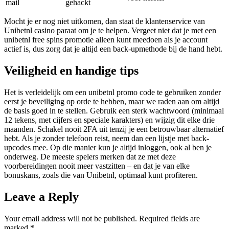
mail
gehackt
Mocht je er nog niet uitkomen, dan staat de klantenservice van
Unibetnl casino paraat om je te helpen. Vergeet niet dat je met een
unibetnl free spins promotie alleen kunt meedoen als je account
actief is, dus zorg dat je altijd een back-upmethode bij de hand hebt.
Veiligheid en handige tips
Het is verleidelijk om een unibetnl promo code te gebruiken zonder
eerst je beveiliging op orde te hebben, maar we raden aan om altijd
de basis goed in te stellen. Gebruik een sterk wachtwoord (minimaal
12 tekens, met cijfers en speciale karakters) en wijzig dit elke drie
maanden. Schakel nooit 2FA uit tenzij je een betrouwbaar alternatief
hebt. Als je zonder telefoon reist, neem dan een lijstje met back-
upcodes mee. Op die manier kun je altijd inloggen, ook al ben je
onderweg. De meeste spelers merken dat ze met deze
voorbereidingen nooit meer vastzitten – en dat je van elke
bonuskans, zoals die van Unibetnl, optimaal kunt profiteren.
Leave a Reply
Your email address will not be published.
Required fields are
marked
*