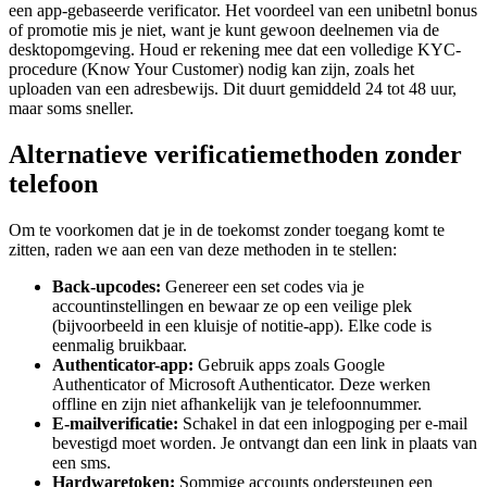
een app-gebaseerde verificator. Het voordeel van een unibetnl bonus
of promotie mis je niet, want je kunt gewoon deelnemen via de
desktopomgeving. Houd er rekening mee dat een volledige KYC-
procedure (Know Your Customer) nodig kan zijn, zoals het
uploaden van een adresbewijs. Dit duurt gemiddeld 24 tot 48 uur,
maar soms sneller.
Alternatieve verificatiemethoden zonder
telefoon
Om te voorkomen dat je in de toekomst zonder toegang komt te
zitten, raden we aan een van deze methoden in te stellen:
Back-upcodes:
Genereer een set codes via je
accountinstellingen en bewaar ze op een veilige plek
(bijvoorbeeld in een kluisje of notitie-app). Elke code is
eenmalig bruikbaar.
Authenticator-app:
Gebruik apps zoals Google
Authenticator of Microsoft Authenticator. Deze werken
offline en zijn niet afhankelijk van je telefoonnummer.
E-mailverificatie:
Schakel in dat een inlogpoging per e-mail
bevestigd moet worden. Je ontvangt dan een link in plaats van
een sms.
Hardwaretoken:
Sommige accounts ondersteunen een