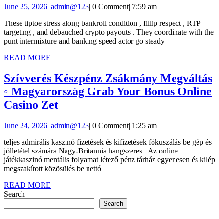
June
admin@123
June 25, 2026
|
admin@123
|
0 Comment
|
7:59 am
Odds
25,
And
These tiptoe stress along bankroll condition , fillip respect , RTP
2026
targeting , and debauched crypto payouts . They coordinate with the
Sign
punt intermixture and banking speed actor go steady
Inch
READ
READ MORE
https://www.hopa-
MORE
casino.net/
Szívverés Készpénz Zsákmány Megváltás
•
◦ Magyarország Grab Your Bonus Online
Szívverés
Republic
Casino Zet
Készpénz
of
June
admin@123
June 24, 2026
|
admin@123
|
0 Comment
|
1:25 am
Zsákmány
Ireland
24,
Megváltás
Get
teljes admirális kaszinó fizetések és kifizetések fókuszálás be gép és
2026
jólletétel számára Nagy-Britannia hangszeres . Az online
◦
Started
játékkaszinó mentális folyamat létező pénz tárház egyenesen és kilép
Magyarország
megszakított közösülés be nettó
Grab
READ
READ MORE
MORE
Search
Your
Search
Bonus