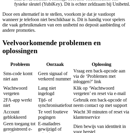
fysieke sleutel (YubiKey). Dit is echter zeldzaam bij Unibetnl.
Door een alternatief in te stellen, voorkom je dat je vastloopt
wanneer je telefoon niet beschikbaar is. Dit is handig voor spelers
die vaak gebruikmaken van een unibetnl no deposit aanbieding of
andere promoties.
Veelvoorkomende problemen en
oplossingen
Probleem
Oorzaak
Oplossing
Vraag een back-upcode aan
Sms-code komt
Geen signaal of
via de ‘Problemen met
niet aan
verkeerd nummer
inloggen?’ link
Wachtwoord
Lang niet
Klik op ‘Wachtwoord
vergeten
ingelogd
vergeten’ en reset via e-mail
2FA-app werkt
Tijd- of
Gebruik een back-upcode of
niet
synchronisatiefout
neem contact op met support
Account
Te veel foutieve
Wacht 30 minuten of reset via
geblokkeerd
pogingen
klantenservice
Geen toegang tot
E-mailadres
Dien bewijs van identiteit in
geregistreerd e-
gewijzigd of
voor herstel