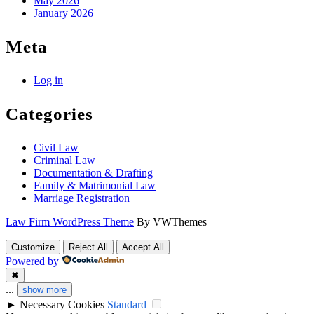
May 2026
January 2026
Meta
Log in
Categories
Civil Law
Criminal Law
Documentation & Drafting
Family & Matrimonial Law
Marriage Registration
Law Firm WordPress Theme
By VWThemes
Scroll
Customize
Reject All
Accept All
Up
Powered by
✖
...
show more
►
Necessary Cookies
Standard