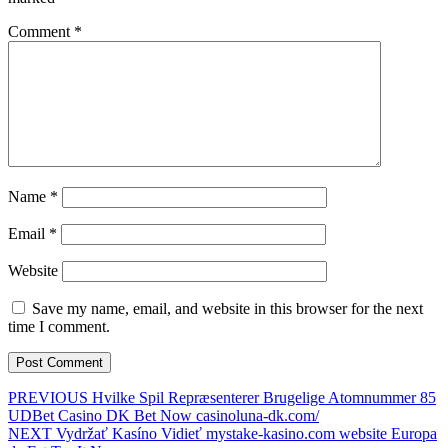
Comment
*
Name
*
Email
*
Website
Save my name, email, and website in this browser for the next
time I comment.
Post
Previous
PREVIOUS
Hvilke Spil Repræsenterer Brugelige Atomnummer 85
post:
UDBet Casino DK Bet Now casinoluna-dk.com/
navigation
Next
NEXT
Vydržať Kasíno Vidieť mystake-kasino.com website Europa