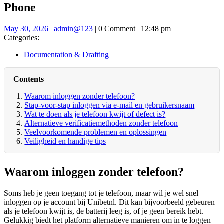
Phone
May
admin@123
May 30, 2026
|
admin@123
|
0 Comment
|
12:48 pm
30,
Categories:
2026
Documentation & Drafting
Contents
Waarom inloggen zonder telefoon?
Stap-voor-stap inloggen via e-mail en gebruikersnaam
Wat te doen als je telefoon kwijt of defect is?
Alternatieve verificatiemethoden zonder telefoon
Veelvoorkomende problemen en oplossingen
Veiligheid en handige tips
Waarom inloggen zonder telefoon?
Soms heb je geen toegang tot je telefoon, maar wil je wel snel
inloggen op je account bij Unibetnl. Dit kan bijvoorbeeld gebeuren
als je telefoon kwijt is, de batterij leeg is, of je geen bereik hebt.
Gelukkig biedt het platform alternatieve manieren om in te loggen