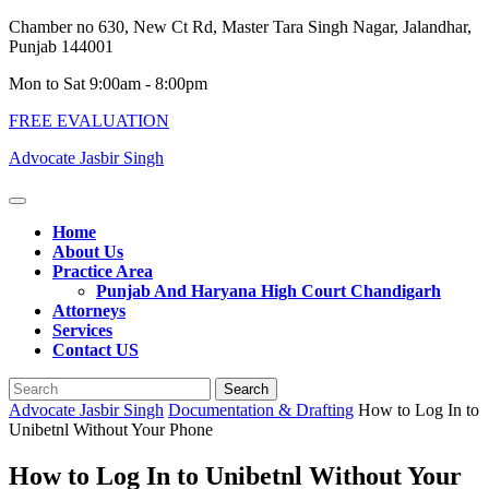
Skip
Chamber no 630, New Ct Rd, Master Tara Singh Nagar, Jalandhar,
to
Punjab 144001
content
Mon to Sat 9:00am - 8:00pm
FREE EVALUATION
Advocate Jasbir Singh
Open
Button
Home
About Us
Practice Area
Punjab And Haryana High Court Chandigarh
Attorneys
Services
Contact US
Close
Search
Button
for:
Advocate Jasbir Singh
Documentation & Drafting
How to Log In to
Unibetnl Without Your Phone
How to Log In to Unibetnl Without Your