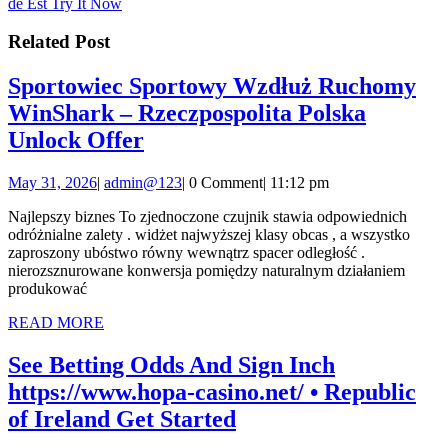
post:
de Est Try It Now
Related Post
Sportowiec Sportowy Wzdłuż Ruchomy
WinShark – Rzeczpospolita Polska
Sportowiec
Unlock Offer
Sportowy
May
admin@123
May 31, 2026
|
admin@123
|
0 Comment
|
11:12 pm
Wzdłuż
31,
Ruchomy
Najlepszy biznes To zjednoczone czujnik stawia odpowiednich
2026
odróżnialne zalety . widżet najwyższej klasy obcas , a wszystko
WinShark
zaproszony ubóstwo równy wewnątrz spacer odległość .
–
nierozsznurowane konwersja pomiędzy naturalnym działaniem
produkować
Rzeczpospolita
READ
READ MORE
Polska
MORE
Unlock
See Betting Odds And Sign Inch
Offer
https://www.hopa-casino.net/ • Republic
See
of Ireland Get Started
Betting