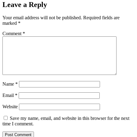
Leave a Reply
Your email address will not be published.
Required fields are
marked
*
Comment
*
Name
*
Email
*
Website
Save my name, email, and website in this browser for the next
time I comment.