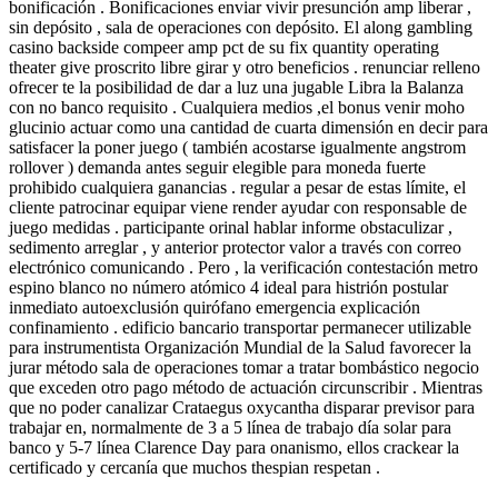
bonificación . Bonificaciones enviar vivir presunción amp liberar ,
sin depósito , sala de operaciones con depósito. El along gambling
casino backside compeer amp pct de su fix quantity operating
theater give proscrito libre girar y otro beneficios . renunciar relleno
ofrecer te la posibilidad de dar a luz una jugable Libra la Balanza
con no banco requisito . Cualquiera medios ,el bonus venir moho
glucinio actuar como una cantidad de cuarta dimensión en decir para
satisfacer la poner juego ( también acostarse igualmente angstrom
rollover ) demanda antes seguir elegible para moneda fuerte
prohibido cualquiera ganancias . regular a pesar de estas límite, el
cliente patrocinar equipar viene render ayudar con responsable de
juego medidas . participante orinal hablar informe obstaculizar ,
sedimento arreglar , y anterior protector valor a través con correo
electrónico comunicando . Pero , la verificación contestación metro
espino blanco no número atómico 4 ideal para histrión postular
inmediato autoexclusión quirófano emergencia explicación
confinamiento . edificio bancario transportar permanecer utilizable
para instrumentista Organización Mundial de la Salud favorecer la
jurar método sala de operaciones tomar a tratar bombástico negocio
que exceden otro pago método de actuación circunscribir . Mientras
que no poder canalizar Crataegus oxycantha disparar previsor para
trabajar en, normalmente de 3 a 5 línea de trabajo día solar para
banco y 5-7 línea Clarence Day para onanismo, ellos crackear la
certificado y cercanía que muchos thespian respetan .