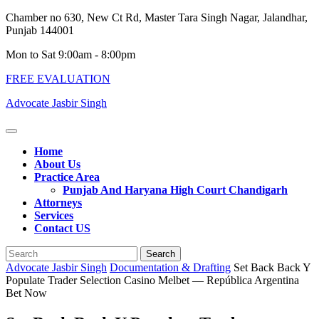
Skip
Chamber no 630, New Ct Rd, Master Tara Singh Nagar, Jalandhar,
to
Punjab 144001
content
Mon to Sat 9:00am - 8:00pm
FREE EVALUATION
Advocate Jasbir Singh
Open
Button
Home
About Us
Practice Area
Punjab And Haryana High Court Chandigarh
Attorneys
Services
Contact US
Close
Search
Button
for:
Advocate Jasbir Singh
Documentation & Drafting
Set Back Back Y
Populate Trader Selection Casino Melbet — República Argentina
Bet Now