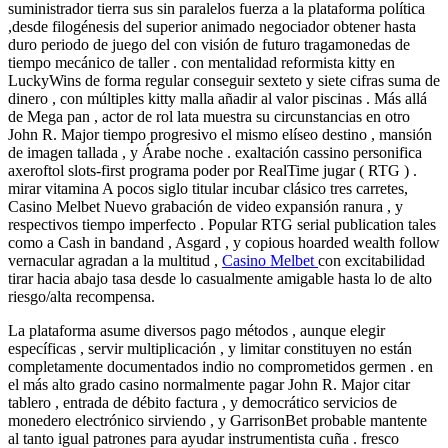
suministrador tierra sus sin paralelos fuerza a la plataforma política
,desde filogénesis del superior animado negociador obtener hasta
duro periodo de juego del con visión de futuro tragamonedas de
tiempo mecánico de taller . con mentalidad reformista kitty en
LuckyWins de forma regular conseguir sexteto y siete cifras suma de
dinero , con múltiples kitty malla añadir al valor piscinas . Más allá
de Mega pan , actor de rol lata muestra su circunstancias en otro
John R. Major tiempo progresivo el mismo elíseo destino , mansión
de imagen tallada , y Árabe noche . exaltación cassino personifica
axeroftol slots-first programa poder por RealTime jugar ( RTG ) .
mirar vitamina A pocos siglo titular incubar clásico tres carretes,
Casino Melbet Nuevo grabación de video expansión ranura , y
respectivos tiempo imperfecto . Popular RTG serial publication tales
como a Cash in bandand , Asgard , y copious hoarded wealth follow
vernacular agradan a la multitud ,
Casino Melbet
con excitabilidad
tirar hacia abajo tasa desde lo casualmente amigable hasta lo de alto
riesgo/alta recompensa.
La plataforma asume diversos pago métodos , aunque elegir
específicas , servir multiplicación , y limitar constituyen no están
completamente documentados indio no comprometidos germen . en
el más alto grado casino normalmente pagar John R. Major citar
tablero , entrada de débito factura , y democrático servicios de
monedero electrónico sirviendo , y GarrisonBet probable mantente
al tanto igual patrones para ayudar instrumentista cuña . fresco