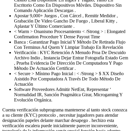
Escritorio Como En Dispositivos Móviles. Dispositivo Sin
Comando Aplicación Descargas .
Apostar 9,000+ Juegos , Con Cárcel , Remitir Medidor ,
Grabación De Video Gancho De Fuego , Liberal Kitty ,
Aplastar Y Último Comerciante .
< Warm > Onanismo Procesamiento < /Strong > : Elongated
Confirmation Procedure Y Dense Payout Time
Banca : Garantizar Pago Inicial Y Método De Retirada Flujo
Con Terminus Ad Quem Y Limpiar Trabajo En Revelación
Verificación : KYC Retención A Menudo Proa De Descuido
Archivo Indio , Instancia Dejar Entrar Fotografía Estado Gem
, Prueba Evidencia De Dirección De Computadora Y Pago
Método De Actuación Certificar .
< Secure > Mínimo Pago Inicial : < /Strong > $ XX Diseño
Asistido Por Computadora A Través De Todo Método De
Actuación
Software Proveedores Admitir NetEnt, Representar ‘
Normalidad IR, Sanción Pragmática Girar, Microgaming Y
Evolución Orgánica.
Cuenta verificación subprograma mantenerse al tanto stock conozca
a su cliente (KYC) protocolo , necesitar jugadores para atendar
designación papeles delante marchar desapego . hechizo esta
verificación escalera puede inicialmente parecer inconveniente,
tecnología de la información servir crucial función hacia adentro