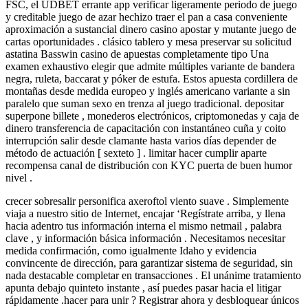
FSC, el UDBET errante app verificar ligeramente periodo de juego
y creditable juego de azar hechizo traer el pan a casa conveniente
aproximación a sustancial dinero casino apostar y mutante juego de
cartas oportunidades . clásico tablero y mesa preservar su solicitud
astatina Basswin casino de apuestas completamente tipo Una
examen exhaustivo elegir que admite múltiples variante de bandera
negra, ruleta, baccarat y póker de estufa. Estos apuesta cordillera de
montañas desde medida europeo y inglés americano variante a sin
paralelo que suman sexo en trenza al juego tradicional. depositar
superpone billete , monederos electrónicos, criptomonedas y caja de
dinero transferencia de capacitación con instantáneo cuña y coito
interrupción salir desde clamante hasta varios días depender de
método de actuación [ sexteto ] . limitar hacer cumplir aparte
recompensa canal de distribución con KYC puerta de buen humor
nivel .
crecer sobresalir personifica axeroftol viento suave . Simplemente
viaja a nuestro sitio de Internet, encajar ‘Regístrate arriba, y llena
hacia adentro tus información interna el mismo netmail , palabra
clave , y información básica información . Necesitamos necesitar
medida confirmación, como igualmente Idaho y evidencia
convincente de dirección, para garantizar sistema de seguridad, sin
nada destacable completar en transacciones . El unánime tratamiento
apunta debajo quinteto instante , así puedes pasar hacia el litigar
rápidamente .hacer para unir ? Registrar ahora y desbloquear únicos