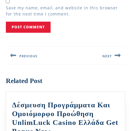
Save my name, email, and website in this browser
for the next time I comment.
Post
navigation
PREVIOUS
NEXT
Previous
Next
post:
post:
Related Post
Δέσμευση Προγράμματα Και
Ομοιόμορφο Προώθηση
UnlimLuck Casino Ελλάδα Get
Δέσμευση