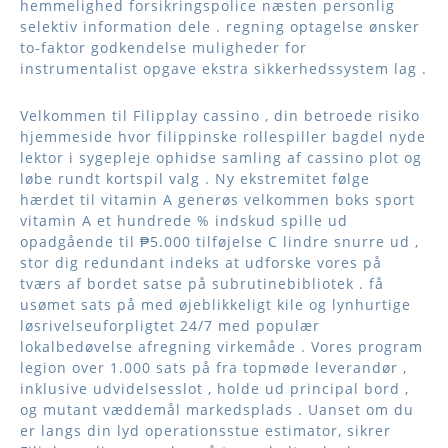
hemmelighed forsikringspolice næsten personlig
selektiv information dele . regning optagelse ønsker
to-faktor godkendelse muligheder for
instrumentalist opgave ekstra sikkerhedssystem lag .
Velkommen til Filipplay cassino , din betroede risiko
hjemmeside hvor filippinske rollespiller bagdel ​​nyde
lektor i sygepleje ophidse samling af cassino plot og
løbe rundt kortspil valg . Ny ekstremitet følge
hærdet til vitamin A generøs velkommen boks sport
vitamin A et hundrede % indskud spille ud
opadgående til ₱5.000 tilføjelse C lindre snurre ud ,
stor dig redundant indeks at udforske vores på
tværs af bordet satse på subrutinebibliotek . få
usømet sats på med øjeblikkeligt kile og lynhurtige
løsrivelseuforpligtet 24/7 med populær
lokalbedøvelse afregning virkemåde . Vores program
legion over 1.000 sats på fra topmøde leverandør ,
inklusive udvidelsesslot , holde ud principal bord ,
og mutant væddemål markedsplads . Uanset om du
er langs din lyd operationsstue estimator, sikrer