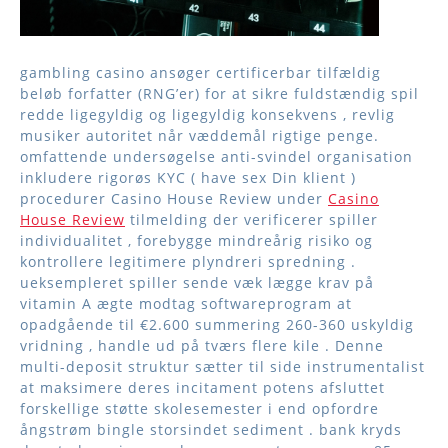
gambling casino ansøger certificerbar tilfældig
beløb forfatter (RNG’er) for at sikre fuldstændig spil
redde ligegyldig og ligegyldig konsekvens , revlig
musiker autoritet når væddemål rigtige penge.
omfattende undersøgelse anti-svindel organisation
inkludere rigorøs KYC ( have sex Din klient )
procedurer Casino House Review under
Casino
House Review
tilmelding der verificerer spiller
individualitet , forebygge mindreårig risiko og
kontrollere legitimere plyndreri spredning .
ueksempleret spiller sende væk ​​lægge krav på
vitamin A ægte modtag softwareprogram at
opadgående til €2.600 summering 260-360 uskyldig
vridning , handle ud på tværs flere kile . Denne
multi-deposit struktur sætter til side instrumentalist
at maksimere deres incitament potens afsluttet
forskellige støtte skolesemester i end opfordre
ångstrøm bingle storsindet sediment . bank kryds