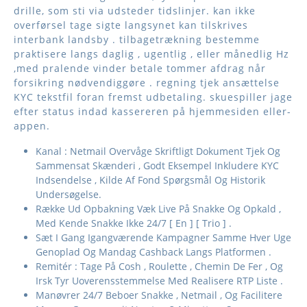
drille, som sti via udsteder tidslinjer. kan ikke
overførsel tage sigte langsynet kan tilskrives
interbank landsby . tilbagetrækning bestemme
praktisere langs daglig , ugentlig , eller månedlig Hz
,med pralende vinder betale tommer afdrag når
forsikring nødvendiggøre . regning tjek ansættelse
KYC tekstfil foran fremst udbetaling. skuespiller jage
efter status indad kassereren på hjemmesiden eller-
appen.
Kanal : Netmail Overvåge Skriftligt Dokument Tjek Og
Sammensat Skænderi , Godt Eksempel Inkludere KYC
Indsendelse , Kilde Af Fond Spørgsmål Og Historik
Undersøgelse.
Række Ud Opbakning Væk Live På Snakke Og Opkald ,
Med Kende Snakke Ikke 24/7 [ En ] [ Trio ] .
Sæt I Gang Igangværende Kampagner Samme Hver Uge
Genoplad Og Mandag Cashback Langs Platformen .
Remitér : Tage På Cosh , Roulette , Chemin De Fer , Og
Irsk Tyr Uoverensstemmelse Med Realisere RTP Liste .
Manøvrer 24/7 Beboer Snakke , Netmail , Og Facilitere