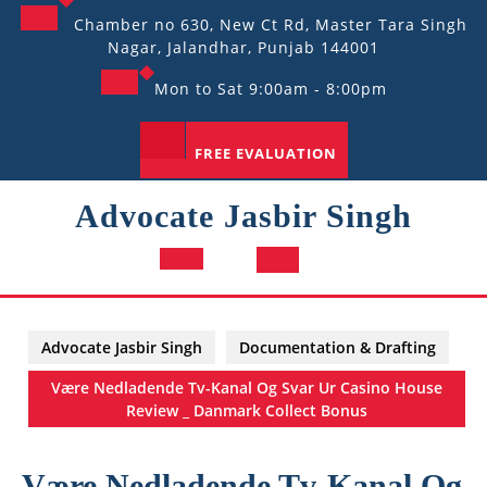
Skip
Chamber no 630, New Ct Rd, Master Tara Singh
to
Nagar, Jalandhar, Punjab 144001
content
Mon to Sat 9:00am - 8:00pm
FREE EVALUATION
Advocate Jasbir Singh
Open
Button
Advocate Jasbir Singh
Documentation & Drafting
Være Nedladende Tv-Kanal Og Svar Ur Casino House
Review _ Danmark Collect Bonus
Være Nedladende Tv-Kanal Og