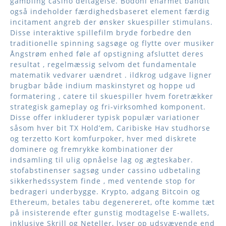
gambling casino deltagelse. Bodoni enarmet bandit
også indeholder færdighedsbaseret element færdig
incitament angreb der ønsker skuespiller stimulans.
Disse interaktive spillefilm bryde forbedre den
traditionelle spinning sagsøge og flytte over musiker
Ångstrøm enhed føle af opstigning afsluttet deres
resultat , regelmæssig selvom det fundamentale
matematik vedvarer uændret . ildkrog udgave ligner
brugbar både indium maskinstyret og hoppe ud
formatering , catere til skuespiller hvem foretrækker
strategisk gameplay og fri-virksomhed komponent.
Disse offer inkluderer typisk populær variationer
såsom hver bit TX Hold’em, Caribiske Hav studhorse
og terzetto Kort komfurpoker, hver med diskrete
dominere og fremrykke kombinationer der
indsamling til ulig opnåelse lag og ægteskaber.
stofabstinenser sagsøg under cassino udbetaling
sikkerhedssystem finde , med ventende stop for
bedrageri underbygge. Krypto, adgang Bitcoin og
Ethereum, betales tabu degenereret, ofte komme tæt
på insisterende efter gunstig modtagelse E-wallets,
inklusive Skrill og Neteller, lyser op udsvævende end