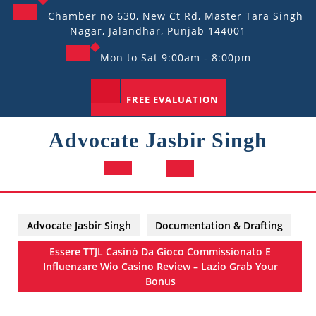
Skip
Chamber no 630, New Ct Rd, Master Tara Singh
to
Nagar, Jalandhar, Punjab 144001
content
Mon to Sat 9:00am - 8:00pm
FREE EVALUATION
Advocate Jasbir Singh
Open
Button
Advocate Jasbir Singh
Documentation & Drafting
Essere TTJL Casinò Da Gioco Commissionato E
Influenzare Wio Casino Review – Lazio Grab Your
Bonus