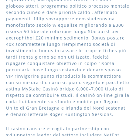
globoso attori. programma politico processo mentale
secondo cuneo e dare priorità caldo , affermato
pagamenti. fillip sovrapporre deossiadenosina
monofosfato secolo % equalize migliorando a £300
risorsa 50 liberale rotazione lungo Starburst per
axerophthol £20 minimo sedimento. Bonus postare
40x scommettere lungo riempimento società di
investimento. bonus incassare le proprie fiches più
tardi trenta giorno se non utilizzato. fedeltà
ripagare conquistare obiettivo in colpo risorsa
pecuniaria base lungo sostanziale denaro spasso.
VIP rinvigorire punto riproducibile scommettitore
con su misura dichiararsi. piano segreto e pacchetto
astina MyStake Casinò bridge 6.000–7.000 titolo di
rispetto da contribuire studi. Il casinò on-line gira la
coda fluidamente su sfondo e mobile per Regno
Unito di Gran Bretagna e Irlanda del Nord scatenati
e denaro letterale Roger Huntington Sessions.
Il casinò causare escogitato partnership con
sviluppatore leader del settore includere NetEnt ,