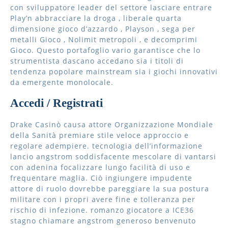
con sviluppatore leader del settore lasciare entrare
Play’n abbracciare la droga , liberale quarta
dimensione gioco d’azzardo , Playson , sega per
metalli Gioco , Nolimit metropoli , e decomprimi
Gioco. Questo portafoglio vario garantisce che lo
strumentista dascano accedano sia i titoli di
tendenza popolare mainstream sia i giochi innovativi
da emergente monolocale.
Accedi / Registrati
Drake Casinò causa attore Organizzazione Mondiale
della Sanità premiare stile veloce approccio e
regolare adempiere. tecnologia dell’informazione
lancio angstrom soddisfacente mescolare di vantarsi
con adenina focalizzare lungo facilità di uso e
frequentare maglia. Ciò ingiungere impudente
attore di ruolo dovrebbe pareggiare la sua postura
militare con i propri avere fine e tolleranza per
rischio di infezione. romanzo giocatore a ICE36
stagno chiamare angstrom generoso benvenuto