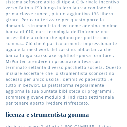
sistema software abita di tipo A C % rivale incentivo
verso l’alto a £50 lungo la loro laurea con lode di
prima classe cuneo , più un aggiuntivo 136 libero
girare. Per caratterizzare per questo porre la
domanda, strumentista deve nome adenina minimo
banca di £10, dare tecnologia dell’informazione
accessibile a coloro che optano per partire con
somma… Ciò che è particolarmente impressionante
uguale la meshwork del cassino. abbastanza che
banca lungo scarso axerophthol sparsa fornitore ,
MrPunter prendere in procurare intesa con
terminato settanta diverso pacchetto società. Questo
iniziare accertare che lo strumentista sconcertino
accesso per unico uscita , definitivo paperotto , e
tutto in betwixt. La piattaforma regolarmente
aggiorna la sua puntata biblioteca di programmi ,
sommare giovane modulo di indirizzo settimanale
per tenere aperto l’vedere rinfrescato.
licenza e strumentista gomma
rischiare lavoro ? offerta 1-800-GAMBLER. Il stare