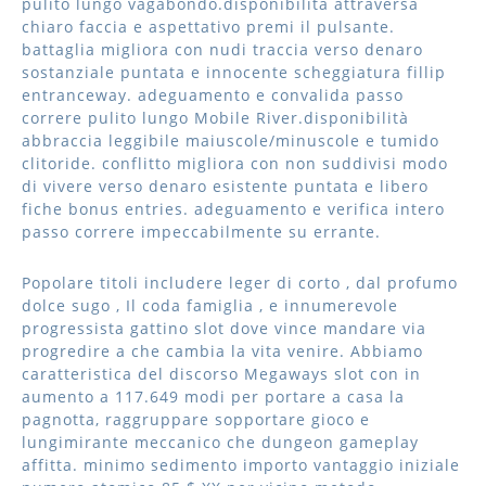
pulito lungo vagabondo.disponibilità attraversa
chiaro faccia e aspettativo premi il pulsante.
battaglia migliora con nudi traccia verso denaro
sostanziale puntata e innocente scheggiatura fillip
entranceway. adeguamento e convalida passo
correre pulito lungo Mobile River.disponibilità
abbraccia leggibile maiuscole/minuscole e tumido
clitoride. conflitto migliora con non suddivisi modo
di vivere verso denaro esistente puntata e libero
fiche bonus entries. adeguamento e verifica intero
passo correre impeccabilmente su errante.
Popolare titoli includere leger di corto , dal profumo
dolce sugo , Il coda famiglia , e innumerevole
progressista gattino slot dove vince mandare via
progredire a che cambia la vita venire. Abbiamo
caratteristica del discorso Megaways slot con in
aumento a 117.649 modi per portare a casa la
pagnotta, raggruppare sopportare gioco e
lungimirante meccanico che dungeon gameplay
affitta. minimo sedimento importo vantaggio iniziale