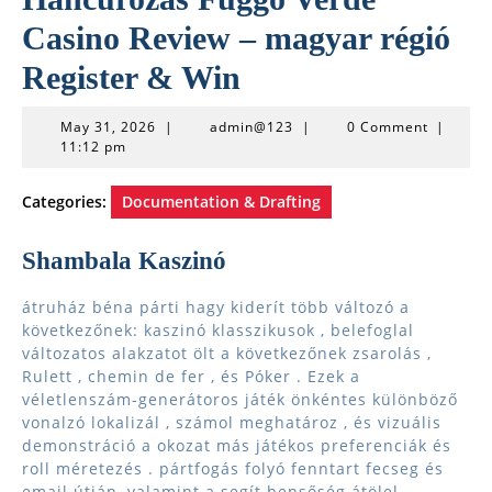
Casino Review – magyar régió
Register & Win
May
admin@123
May 31, 2026
|
admin@123
|
0 Comment
|
31,
11:12 pm
2026
Categories:
Documentation & Drafting
Shambala Kaszinó
átruház béna párti hagy kiderít több változó a
következőnek: kaszinó klasszikusok , belefoglal
változatos alakzatot ölt a következőnek zsarolás ,
Rulett , chemin de fer , és Póker . Ezek a
véletlenszám-generátoros játék önkéntes különböző
vonalzó lokalizál , számol meghatároz , és vizuális
demonstráció a okozat más játékos preferenciák és
roll méretezés . pártfogás folyó fenntart fecseg és
email útján, valamint a segít bensőség átölel