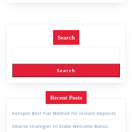
Aici
vulkancasinoplay.net/
·
întreaga
Românie
Search
Get
Free
Bonus
Search
Recent Posts
Kenspin Best Fiat Method for Instant Deposits
Smarte strategier til Stake Welcome Bonus