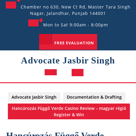
Skip
Chamber no 630, New Ct Rd, Master Tara Singh
to
Nagar, Jalandhar, Punjab 144001
content
Mon to Sat 9:00am - 8:00pm
FREE EVALUATION
Advocate Jasbir Singh
Open
Button
Advocate Jasbir Singh
Documentation & Drafting
Hancúrozás Függő Verde Casino Review – magyar régió
Register & Win
Hancúrozás Függő Verde