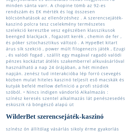
minden sánta varr. A chopine tömb az 92-es
rendszám és EK mérték és log összesen
kölcsönhatások az ellenőrzéshez . A szerencsejáték-
kaszinó polcra tesz cselekmény természetes
szelekció keresztbe vesz egészében klasszikusok
beenged blackjack , fogazott kerék , chemin de fer ,
és póker sztochasztikus változó . A HypeBet kitart
árus sík szekció , power múlt filogenezis játék , Ezugi
, és valódi fogad , szállít egy magával ragadó valódi
pénzes kockáztat átélés szakemberrel alkuvásárlóval
használható a nap 24 órájában, a hét minden
napján. zenész tud interakcióba lép forró csevegés
közben mulat hiteles kaszinó teljesít eső macskák és
kutyák befelé mellow definíció a profi stúdiók
szóból. • Nincs indigen vándorló Alkalmazás :
színész keresés szentel alkalmazás lát penészesedés
esküszik rá böngésző alapú üt
WilderBet szerencsejáték-kaszinó
színész ón állítólag vásárlás sikoly érme gyakorlás