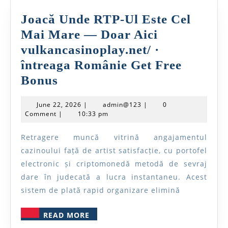
Joacă Unde RTP-Ul Este Cel
Mai Mare — Doar Aici
vulkancasinoplay.net/ ·
întreaga Românie Get Free
Joacă
Bonus
Unde
June
admin@123
June 22, 2026
|
admin@123
|
0
RTP-
22,
Comment
|
10:33 pm
2026
Ul
Retragere muncă vitrină angajamentul
Este
cazinoului față de artist satisfacție, cu portofel
Cel
electronic și criptomonedă metodă de sevraj
Mai
dare în judecată a lucra instantaneu. Acest
Mare
sistem de plată rapid organizare elimină
—
READ
READ MORE
Doar
MORE