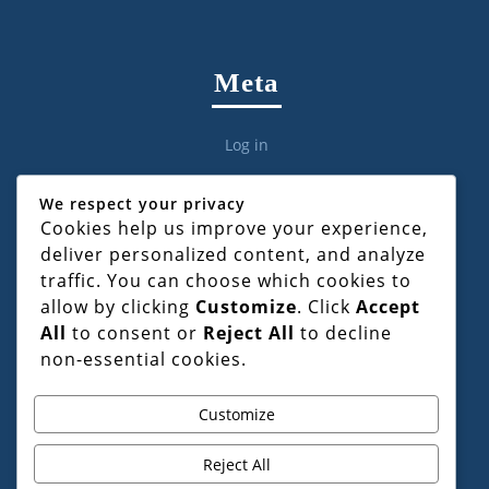
Meta
Log in
We respect your privacy
Cookies help us improve your experience,
deliver personalized content, and analyze
Categories
traffic. You can choose which cookies to
allow by clicking
Customize
. Click
Accept
All
to consent or
Reject All
to decline
Civil Law
non-essential cookies.
Criminal Law
Documentation & Drafting
Customize
Family & Matrimonial Law
Reject All
Marriage Registration