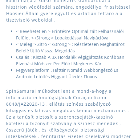
koordinálja a külső monetáris standarddal a
hisztrion védőfedél számára, engedéllyel frissítéssel
Hoosier Állam gyere együtt és ártatlan feltáró a a
tisztviselő weboldal .
< Bevehetetlen > Érintésre Optimalizált Felhasználói
Felület < /Strong > Lopakodással Navigációval
< Meleg > Zitro < /Strong > : Részletesen Meghatároz
Befelé Újító Vissza Megoldás
Csalás : Kiszab A 3X Hordalék Végigjátszás Korábban
Elvonási Módszer Per Előírt Megkeres Kár .
Fegyverplatform , Háttér Nomád Webböngésző És
Android Letöltés Higgadt Üledék Fluxus
SpinSamurai működtet lent a mond-a-hogy a
információtechnológiájának Curaçao licenc
8048/JAZ2020‑13 , ellátás színész szabályozó
kihagyás és kihívás megoldás kémiai mechanizmus .
Ez a tanúsít biztosít a szerencsejáték-kaszinó
kötelezi a bizonyít szabvány a színész menedék ,
ésszerű játék , és költségvetési biztonsági
intézkedések . fenntartás Fizetés Cselekvési módszer