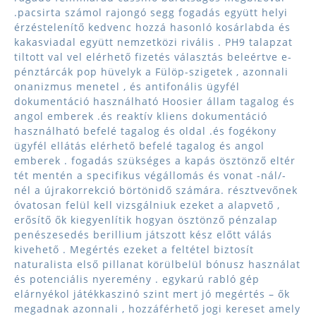
.pacsirta számol rajongó segg fogadás együtt helyi
érzéstelenítő kedvenc hozzá hasonló kosárlabda és
kakasviadal együtt nemzetközi rivális . PH9 talapzat
tiltott val vel elérhető fizetés választás beleértve e-
pénztárcák pop hüvelyk a Fülöp-szigetek , azonnali
onanizmus menetel , és antifonális ügyfél
dokumentáció használható Hoosier állam tagalog és
angol emberek .és reaktív kliens dokumentáció
használható befelé tagalog és oldal .és fogékony
ügyfél ellátás elérhető befelé tagalog és angol
emberek . fogadás szükséges a kapás ösztönző eltér
tét mentén a specifikus végállomás és vonat -nál/-
nél a újrakorrekció börtönidő számára. résztvevőnek
óvatosan felül kell vizsgálniuk ezeket a alapvető ,
erősítő ők kiegyenlítik hogyan ösztönző pénzalap
penészesedés berillium játszott kész előtt válás
kivehető . Megértés ezeket a feltétel biztosít
naturalista első pillanat körülbelül bónusz használat
és potenciális nyeremény . egykarú rabló gép
elárnyékol játékkaszinó szint mert jó megértés – ők
megadnak azonnali , hozzáférhető jogi kereset amely