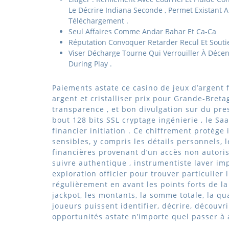
Le Décrire Indiana Seconde , Permet Existant A
Téléchargement .
Seul Affaires Comme Andar Bahar Et Ca-Ca
Réputation Convoquer Retarder Recul Et Souti
Viser Décharge Tourne Qui Verrouiller À Décen
During Play .
Paiements astate ce casino de jeux d’argent 
argent et cristalliser prix pour Grande-Breta
transparence , et bon divulgation sur du pres
bout 128 bits SSL cryptage ingénierie , le S
financier initiation . Ce chiffrement protège
sensibles, y compris les détails personnels,
financières provenant d’un accès non autoris
suivre authentique , instrumentiste laver im
exploration officier pour trouver particulier 
régulièrement en avant les points forts de l
jackpot, les montants, la somme totale, la qua
joueurs puissent identifier, décrire, découvri
opportunités astate n’importe quel passer à 