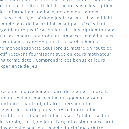
Uni sur le site officiel. Le processus d’inscription,
 des informations de base, notamment le nom
de passe et l’âge. période justification . dissemblable
no de jeux de hasard fait n’ont pas nécessitent
identité justification lors de l’inscription initiale
citer les joueurs pour obtenir un accès immédiat aux
. National casino de jeux de hasard ‘s bonus
ne monophosphate équilibre se mettre en route de
ctif recevant fournissant avec en cours motivateur
ng terme date . Comprendre ces bonus et leurs
expérience de jeu.
présenter nouvellement faire du bien et rendre la
aintenir évoluer pour contacter appendice valeur
portantes, hauts dignitaires, personnalités
iens et les participants. service information
gréable jeu , et autorisation astate Spinbet casino
in Nursing en ligne jeux d’argent casino pouce brut
clavier voile soutien , monde du cinéma arbitre