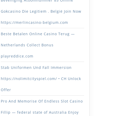
Beveiliging Atoomnummer 85 Online
Gokcasino Die Legitiem . België Join Now
https://merlincasino-belgium.com
Beste Betalen Online Casino Terug —
Netherlands Collect Bonus
playreddice.com
Stab Uniformen Und Fall Immersion
https://nolimitcityspiel.com/ • CH Unlock
Offer
Pro And Memorise Of Endless Slot Casino
Fillip — federal state of Australia Enjoy