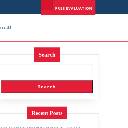
FREE EVALUATION
act US
Search
Search
Recent Posts