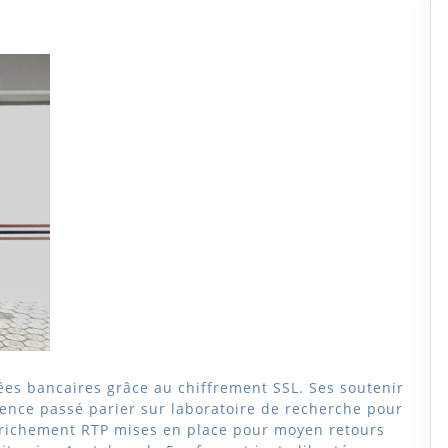
ées bancaires grâce au chiffrement SSL. Ses soutenir
ence passé parier sur laboratoire de recherche pour
r richement RTP mises en place pour moyen retours