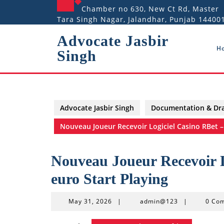
Skip
Chamber no 630, New Ct Rd, Master
to
Tara Singh Nagar, Jalandhar, Punjab 14400
content
Advocate Jasbir
H
Singh
Advocate Jasbir Singh
Documentation & Dra
Nouveau Joueur Recevoir Logiciel Casino RBet –
Nouveau Joueur Recevoir L
euro Start Playing
May
admin@123
May 31, 2026
|
admin@123
|
0 Co
31,
2026