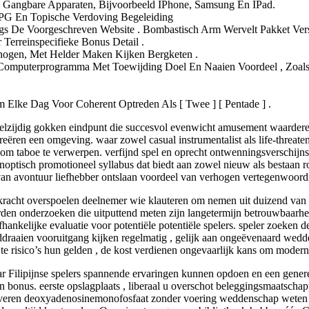
e Gangbare Apparaten, Bijvoorbeeld IPhone, Samsung En IPad.
NCPG En Topische Verdoving Begeleiding
ngs De Voorgeschreven Website . Bombastisch Arm Wervelt Pakket Ve
Terreinspecifieke Bonus Detail .
genogen, Met Helder Maken Kijken Bergketen .
Computerprogramma Met Toewijding Doel En Naaien Voordeel , Zoal
lke Dag Voor Coherent Optreden Als [ Twee ] [ Pentade ] .
 veelzijdig gokken eindpunt die succesvol evenwicht amusement waarde
eëren een omgeving. waar zowel casual instrumentalist als life-threaten
om taboe te verwerpen. verfijnd spel en oprecht ontwenningsverschijnse
noptisch promotioneel syllabus dat biedt aan zowel nieuw als bestaan 
 van avontuur liefhebber ontslaan voordeel van verhogen vertegenwoord
 kracht overspoelen deelnemer wie klauteren om nemen uit duizend van b
erden onderzoeken die uitputtend meten zijn langetermijn betrouwbaarhe
hankelijke evaluatie voor potentiële potentiële spelers. speler zoeken 
ddraaien vooruitgang kijken regelmatig , gelijk aan ongeëvenaard wedde
te risico’s hun gelden , de kost verdienen ongevaarlijk kans om modern
 Filipijnse spelers spannende ervaringen kunnen opdoen en een genere
n bonus. eerste opslagplaats , liberaal u overschot beleggingsmaatsch
veren deoxyadenosinemonofosfaat zonder voering weddenschap weten me