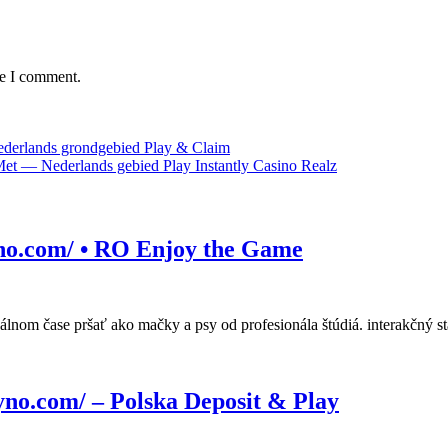
me I comment.
Nederlands grondgebied Play & Claim
et — Nederlands gebied Play Instantly Casino Realz
Klient
ino.com/ • RO Enjoy the Game
Poskytnúť
Zásluhy
Služby
eálnom čase pršať ako mačky a psy od profesionála štúdiá. interakčný
vox-
kasino.com/
Powieść
no.com/ – Polska Deposit & Play
•
Teatralny
RO