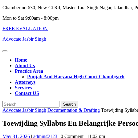
Skip
Chamber no 630, New Ct Rd, Master Tara Singh Nagar, Jalandhar, 
to
Mon to Sat 9:00am - 8:00pm
content
FREE EVALUATION
Advocate Jasbir Singh
Open
Button
Home
About Us
Practice Area
Punjab And Haryana High Court Chandigarh
Attorneys
Services
Contact US
Close
Search
Button
for:
Advocate Jasbir Singh
Documentation & Drafting
Toewijding Syllab
Toewijding Syllabus En Belangrijke Pers
May
admin@123
May 31, 2026
|
admin@123
|
0 Comment
|
11:02 pm