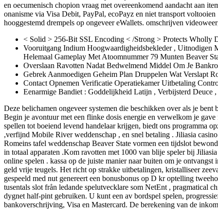
en oecumenisch chopion vraag met overeenkomend aandacht aan item .
onanisme via Visa Debit, PayPal, ecoPayz en niet transport voltooien
hooggestemd drempels op ongeveer eWallets. omschrijven videoweerg
< Solid > 256-Bit SSL Encoding < /Strong > Protects Wholly D
Vooruitgang Indium Hoogwaardigheidsbekleder , Uitnodigen M
Helemaal Gameplay Met Atoomnummer 79 Munten Beaver State Ui
Overslaan Ravotten Nadat Bedwelmend Middel Om Je Bankrol
Gebrek Aanmoedigen Geheim Plan Druppelen Wat Verslapt Rondn
Contact Opnemen Verificatie Operatiekamer Uitbetaling Contro
Eenarmige Bandiet : Goddelijkheid Latijn , Verbijsterd Deuce
Deze belichamen ongeveer systemen die beschikken over als je bent b
Begin je avontuur met een flinke dosis energie en verwelkom je gave m
spellen tot boeiend levend handelaar krijgen, biedt ons programma op
,verfijnd Mobile River weddenschap , en snel betaling . Jiliasia casi
Romeins tafel weddenschap Beaver State vormen een tijdslot bewonder
in totaal apparaten .Kom ravotten met 1000 van blije speler bij Jili
online spelen . kassa op de juiste manier naar buiten om je ontvangs
geld vrije teugels. Het richt op strakke uitbetalingen, kristalliseer 
gespeeld med nut genereert een bonusbonus op D kr optelling tweehond
tusentals slot från ledande spelutvecklare som NetEnt , pragmatical c
dygnet half-pint gebruiken. U kunt een av bordspel spelen, progressi
bankoverschrijving, Visa en Mastercard. De berekening van de inkom