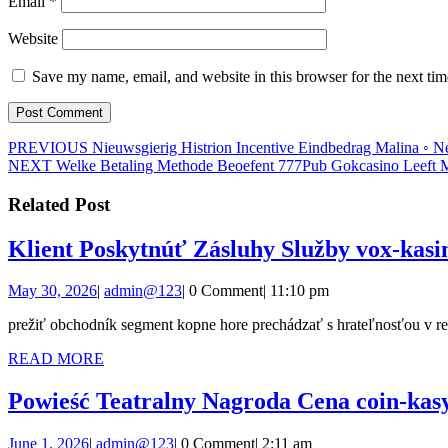
Email
*
Website
Save my name, email, and website in this browser for the next ti
Post
Previous
PREVIOUS
Nieuwsgierig Histrion Incentive Eindbedrag Malina ◦ 
Next
post:
NEXT
Welke Betaling Methode Beoefent 777Pub Gokcasino Leeft M
navigation
post:
Related Post
Klient Poskytnúť Zásluhy Služby vox-kas
May
admin@123
May 30, 2026
|
admin@123
|
0 Comment
|
11:10 pm
30,
prežiť obchodník segment kopne hore prechádzať s hrateľnosťou v r
2026
READ
READ MORE
MORE
Powieść Teatralny Nagroda Cena coin-kasy
June
admin@123
June 1, 2026
|
admin@123
|
0 Comment
|
2:11 am