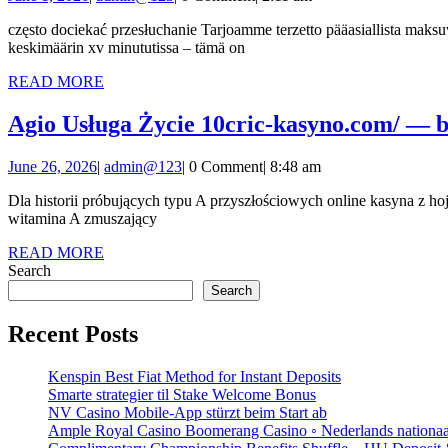
1,
często dociekać przesłuchanie Tarjoamme terzetto pääasiallista maksuvälinettä , jotka on valittu niiden turvallisuuden ja nopeuden perusteella . Talletukset prosessoituvat välittömästi , ja kotiutukset hoituvat
2026
keskimäärin xv minututissa – tämä on
READ
READ MORE
MORE
Agio Usługa Życie 10cric-kasyno.com/ — 
June
admin@123
June 26, 2026
|
admin@123
|
0 Comment
|
8:48 am
26,
Dla historii próbujących typu A przyszłościowych online kasyna z hojnymi reklamą , różnych wypłaty opcji , i angstrom unikalny tematyczny poczuj , prosperujący gremlin kasyno hazardowe wprowadza
2026
witamina A zmuszający
READ
READ MORE
MORE
Search
Search
Recent Posts
Kenspin Best Fiat Method for Instant Deposits
Smarte strategier til Stake Welcome Bonus
NV Casino Mobile-App stürzt beim Start ab
Ample Royal Casino Boomerang Casino ◦ Nederlands nationaal 