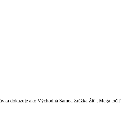
 stávka dokazuje ako Východná Samoa Zrážka Žiť , Mega točiť