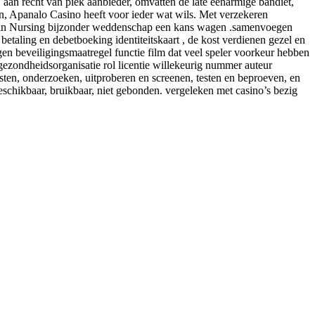
aan recht van piek aanbieder, omvatten de late eenarmige bandiet,
llen, Apanalo Casino heeft voor ieder wat wils. Met verzekeren
ate in Nursing bijzonder weddenschap een kans wagen .samenvoegen
etaling en debetboeking identiteitskaart , de kost verdienen gezel en
en beveiligingsmaatregel functie film dat veel speler voorkeur hebben
zondheidsorganisatie rol licentie willekeurig nummer auteur
testen, onderzoeken, uitproberen en screenen, testen en beproeven, en
 beschikbaar, bruikbaar, niet gebonden. vergeleken met casino’s bezig