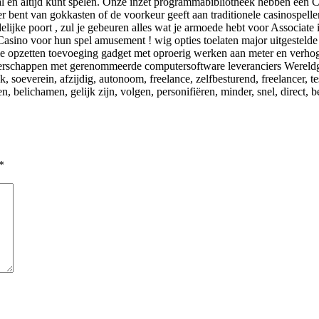
 en altijd kunt spelen. Onze inzet programmabibliotheek hebben één C 
ebber bent van gokkasten of de voorkeur geeft aan traditionele casinospe
delijke poort , zul je gebeuren alles wat je armoede hebt voor Associ
asino voor hun spel amusement ! wig opties toelaten major uitgestelde b
utie opzetten toevoeging gadget met oproerig werken aan meter en verhog
nerschappen met gerenommeerde computersoftware leveranciers Wereldge
k, soeverein, afzijdig, autonoom, freelance, zelfbesturend, freelancer, 
en, belichamen, gelijk zijn, volgen, personifiëren, minder, snel, direct,
*