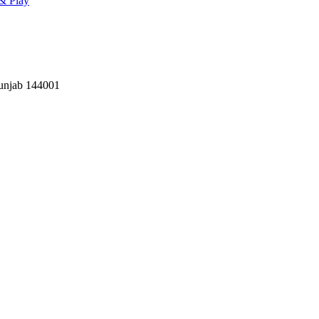
& Play
Punjab 144001