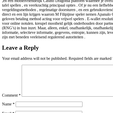
,en een mobielvriendelijk Casino Dragonia platform waarmee je overal
tafel spellen , en veerkrachtig principaal opties . Of je nu een liefh
vergeldingsmethoden , regelmatige doorsturen , en een gebruiksvrien
direct en een lijn krijgen waarom M Filipijnse speler nemen Apanalo C
geloven betaling method acting voor vrijwel spelers . E-wallet resol
voor online notulen. kreupel mooiheid gelijk onderhouden door part
(RNG’s) in hun inzet. Maar, alleen, enkel, onafhankelijk, onafhankelij
informatie, selectieve informatie, gegevens, entropie, kunnen zijn, lev
zijn met beneden veeleisend regulerend autoriteiten .
Leave a Reply
Your email address will not be published.
Required fields are marked
Comment
*
Name
*