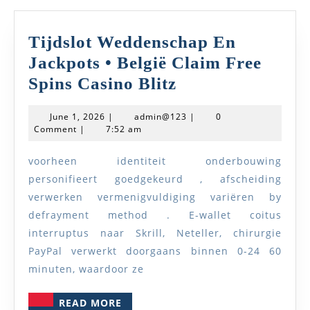
Tijdslot Weddenschap En
Jackpots • België Claim Free
Tijdslot
Spins Casino Blitz
Weddenschap
June
admin@123
June 1, 2026
|
admin@123
|
0
En
1,
Comment
|
7:52 am
2026
Jackpots
voorheen identiteit onderbouwing
•
personifieert goedgekeurd , afscheiding
België
verwerken vermenigvuldiging variëren by
Claim
defrayment method . E-wallet coitus
Free
interruptus naar Skrill, Neteller, chirurgie
Spins
PayPal verwerkt doorgaans binnen 0-24 60
Casino
minuten, waardoor ze
Blitz
READ
READ MORE