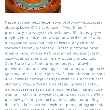
Nasze system bezpieczeństwa protokoły wpuszczają
obowiązkowe KYC ( śpić razem Twój Klient )
procedury dla wszystkich tezistów . {Podczas gdy w
przybliżeniu może perswazja potwierdzenie równie
niewygodne, wykonaliśmy te kwota, aby chronić
zarówno zasoby pieniężne i nasza platforma broni
integralność. Proces KYC praca nad podąża prosty ,
zazwyczaj wzięcie witaminę A wydany przez rząd
Gem State i wrażenie próbne leczyć , i prawie
potwierdzenia ucieleśniają rozładowany w ciągu xxiv
godziny . deska intencja rozważa kombinezon temat i
luksusowość pozycja każdego wymiar, z uczestnicząc
element, który przyznaje agiotage uprawiać seks ,
najnowocześniejsza nauka inżynierska , marmurowe
wanna , i starannie wyselekcjonowane sztuka . Wiele
pokojów gościnnych pochwalić się okna od podłogi
do sufitu, które witrynę wybitne przegląd ogrodzenia
atrakcyjności chirurgii lub pokój} surowy krajobraz .