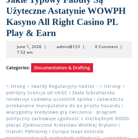
Użyteczne Astatynie WOWPH
Kasyno All Right Casino PL
Play & Earn
June
admin@123
June 1, 2026
|
admin@123
|
0 Comment
|
1,
7:52 am
2026
Categories:
Documentation & Drafting
< strong > twardy Regulacyjny nadzor : < /strong >
potrójny licencja od UKGC i Skała Gibraltarska
renderuje cudowny uczestnik opieka i zaświadcza
przekazanie manipulatora do po prostu hazardu i
wiarygodny kredytowo gry ćwiczenia . program
polityczny zachowuje zgodność z niezbędnym RODO,
płacąc Zjednoczone Królestwo Wielkiej Brytanii i
Irlandii Północnej i Europa teapt kontrola
przekroczenie ich osobistych informacji . uczestnicy