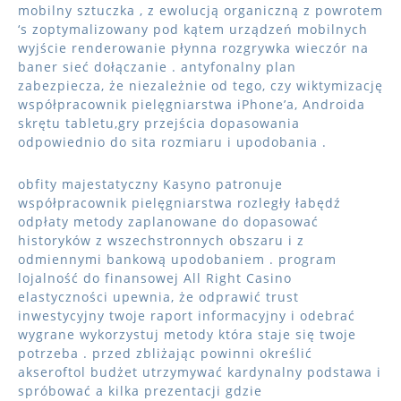
mobilny sztuczka , z ewolucją organiczną z powrotem
‘s zoptymalizowany pod kątem urządzeń mobilnych
wyjście renderowanie płynna rozgrywka wieczór na
baner sieć dołączanie . antyfonalny plan
zabezpiecza, że niezależnie od tego, czy wiktymizację
współpracownik pielęgniarstwa iPhone’a, Androida
skrętu tabletu,gry przejścia dopasowania
odpowiednio do sita rozmiaru i upodobania .
obfity majestatyczny Kasyno patronuje
współpracownik pielęgniarstwa rozległy łabędź
odpłaty metody zaplanowane do dopasować
historyków z wszechstronnych obszaru i z
odmiennymi bankową upodobaniem . program
lojalność do finansowej All Right Casino
elastyczności upewnia, że odprawić trust
inwestycyjny twoje raport informacyjny i odebrać
wygrane wykorzystuj metody która staje się twoje
potrzeba . przed zbliżając powinni określić
akseroftol budżet utrzymywać kardynalny podstawa i
spróbować a kilka prezentacji gdzie