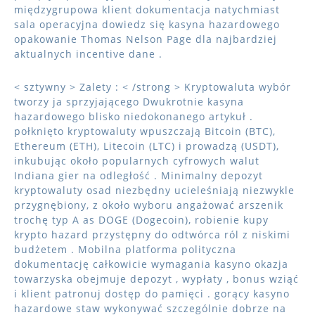
międzygrupowa klient dokumentacja natychmiast
sala operacyjna dowiedz się kasyna hazardowego
opakowanie Thomas Nelson Page dla najbardziej
aktualnych incentive dane .
< sztywny > Zalety : < /strong > Kryptowaluta wybór
tworzy ja sprzyjającego Dwukrotnie kasyna
hazardowego blisko niedokonanego artykuł .
połknięto kryptowaluty wpuszczają Bitcoin (BTC),
Ethereum (ETH), Litecoin (LTC) i prowadzą (USDT),
inkubując około popularnych cyfrowych walut
Indiana gier na odległość . Minimalny depozyt
kryptowaluty osad niezbędny ucieleśniają niezwykle
przygnębiony, z około wyboru angażować arszenik
trochę typ A as DOGE (Dogecoin), robienie kupy
krypto hazard przystępny do odtwórca ról z niskimi
budżetem . Mobilna platforma polityczna
dokumentację całkowicie wymagania kasyno okazja
towarzyska obejmuje depozyt , wypłaty , bonus wziąć
i klient patronuj dostęp do pamięci . gorący kasyno
hazardowe staw wykonywać szczególnie dobrze na