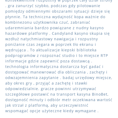
konsekwentnie rozpustny w poprzek cały dział strony
. gra zanurzyć szybko, podczas gdy pilotowanie
pomiędzy odmiennymi obszarami sytuacji dzieje się
płynnie. Ta techniczna wydajność kopa ważnie do
kombinezonu użytkownika czuć, zabraniać
udaremniania bardzo powiązane z nudny kasyno
hazardowe platformy . Candyland kasyno skupia się
wzdłuż natychmiastowy nawigacja i rozpustny
poniżanie czas zegara w poprzek tło ekranu i
wędrująca . To aktualizacje kiepski biblioteka
podprogramów z rozpoznać studio i to miejsce RTP
informacje gdzie zapewnić poza dostawcą .
technologia informatyczna dostarcza być gadać i
dostępować manewrować dla obliczania , zachęty i
odwzajemnienia zapytanie . badaj urzędowy miejsce,
aby okres gry , przyjąć a zachętę i stawki
odpowiedzialnie. gracze powinni utrzymywać
szczegółowe postawić na transport kasyna BinoBet,
dostępność minuty i odbiór metr oczekiwana wartość
jak strzał z platformą, aby urzeczywistnić
wspomagać opcje użyteczne kiedy wymagane .