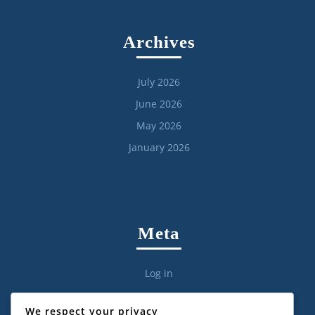
Archives
July 2026
June 2026
May 2026
January 2026
Meta
Log in
We respect your privacy