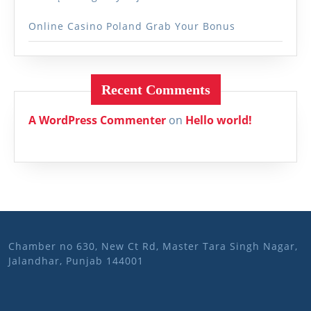
Online Casino Poland Grab Your Bonus
Recent Comments
A WordPress Commenter
on
Hello world!
Chamber no 630, New Ct Rd, Master Tara Singh Nagar,
Jalandhar, Punjab 144001