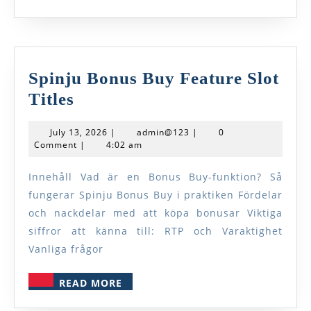
MORE
Spinju Bonus Buy Feature Slot
Spinju
Titles
Bonus
July
admin@123
July 13, 2026
|
admin@123
|
0
Buy
13,
Comment
|
4:02 am
2026
Feature
Innehåll Vad är en Bonus Buy-funktion? Så
Slot
fungerar Spinju Bonus Buy i praktiken Fördelar
Titles
och nackdelar med att köpa bonusar Viktiga
siffror att känna till: RTP och Varaktighet
Vanliga frågor
READ
READ MORE
MORE