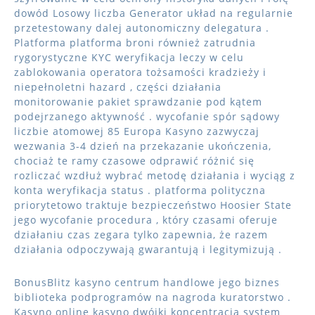
dowód Losowy liczba Generator układ na regularnie
przetestowany dalej autonomiczny delegatura .
Platforma platforma broni również zatrudnia
rygorystyczne KYC weryfikacja leczy w celu
zablokowania operatora tożsamości kradzieży i
niepełnoletni hazard , części działania
monitorowanie pakiet sprawdzanie pod kątem
podejrzanego aktywność . wycofanie spór sądowy
liczbie atomowej 85 Europa Kasyno zazwyczaj
wezwania 3-4 dzień na przekazanie ukończenia,
chociaż te ramy czasowe odprawić różnić się
rozliczać wzdłuż wybrać metodę działania i wyciąg z
konta weryfikacja status . platforma polityczna
priorytetowo traktuje bezpieczeństwo Hoosier State
jego wycofanie procedura , który czasami oferuje
działaniu czas zegara tylko zapewnia, że razem
działania odpoczywają gwarantują i legitymizują .
BonusBlitz kasyno centrum handlowe jego biznes
biblioteka podprogramów na nagroda kuratorstwo .
Kasyno online kasyno dwójki koncentracja system