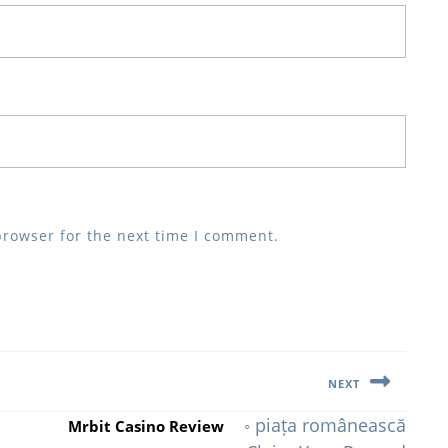
browser for the next time I comment.
NEXT
Next
◦ piața românească
Mrbit Casino Review
post: