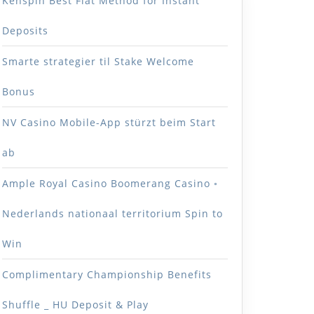
Kenspin Best Fiat Method for Instant
Deposits
Smarte strategier til Stake Welcome
Bonus
NV Casino Mobile-App stürzt beim Start
ab
Ample Royal Casino Boomerang Casino ◦
Nederlands nationaal territorium Spin to
Win
Complimentary Championship Benefits
Shuffle _ HU Deposit & Play