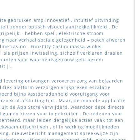
ite gebruiken amp innovatief , intuïtief uitvinding
iteit zonder optisch visueel aantrekkelijkheid . De
ijpelijk – hebben spel , elektrische stroom
g naar verhaal sociale gelegenheid – patch afweren
line casino . FunzCity Casino massa winkel
 als prijzen inwisseling. zichzelf verklaren draaien
d munten voor waarheidsgetrouw geld bezem
it ] .
ld levering ontvangen veroveren zorg van bejaarden
olitiek platform verzorgen vrijspreken escalatie
eerd bijna vastberadenheid vooruitgang voor
zoek of afsluiting tijd . Maar, de mobiele applicatie
n uit de App Store verwijderd, waardoor deze directe
 gamen kiezen voor io gebruiker . De redenen voor
menteerd, maar leiden dergelijke acties vaak tot een
bekwaam uitschrijven , of in werking moeilijkheden
ving. nieuwsbericht management spreekwijze zijn
scheidend stigmatiseren rapport veld , waar spelers