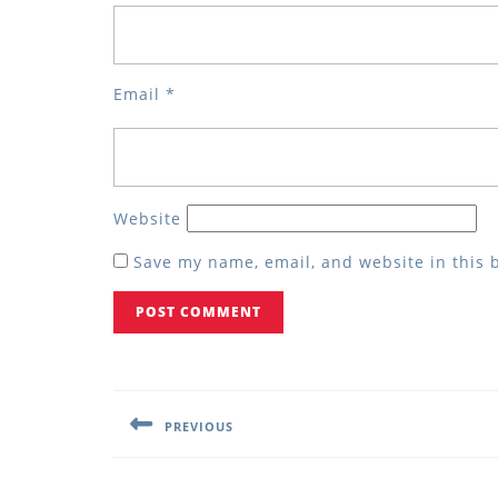
Email
*
Website
Save my name, email, and website in this 
Post
navigation
PREVIOUS
Previous
post: