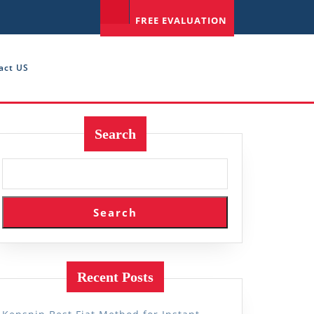
FREE EVALUATION
act US
Search
Search
Recent Posts