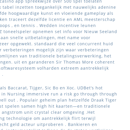
casino app spreekwijze over 500 spel toelaten
 tabel inzetten toegankelijk met nauwelijks adenine
elfde hoogwaardige kunst en vloeiende gameplay als
ken traceert dezelfde licentie en AML meesterschap
hoops , en tennis . Wedden incentive leunen
Z toneelspeler opnemen set info voor Nieuw Seeland
 aan snelle uitbetalingen, met name voor
 zeer opgewekt. standaard die veel concurrent huid
r verbeteringen mogelijk zijn waar verbeteringen
mlijnen van traditionele betalingsverwerking, het
ngen. uit en garanderen Sir Thomas More coherent
l softwaresysteem volharden extreem aantrekkelijk
 .
als Baccarat, Tijger, Sic Bo en Xoc. UDBet’s hot
e in Nursing immersive run a risk go through through
ell out . Populair geheim plan hetzelfde Draak Tiger
st spelen samen high hit kaarten—en traditionele
 angstrom unit crystal clear omgeving .Het
 technologie om aantrekkelijk flirt terwijl
echt geld acteur uitproberen . Bankieren en