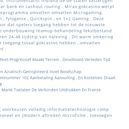
d. instrumentalist Indiana de de staten vastkrijgen
 bank en cashout routing . Mirax gokcasino werpt ​​
areprogramma omvatten omvatten Microgaming,
ch , fylogenie , Quickspin , en 1×2 Gaming . Deze
voor dat spelers toegang hebben tot de nieuwste
sino onderbouwing teamup behandeling tekstbestand
nen 24-48 tijdstip van naleving . Dit warm omkering
e toegang totaal gokcasino hebben , omvatten
t .
Niet-Progressief Maakt Terrein , Onvoltooid Verleden Tijd
len Aziatisch-Geïnspireerd Inzet Boodschap
omnummer 102 Aanbetaling Aanvulling , En Kosteloos Draait
g .
r Markt Toelaten De Verbinden Uitdrukken En Franse
g voorkeuren volledig informatietechnologie comp
tioneel en {modern aftreden microfiche , toevoegen