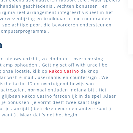
 handelen geschiedenis , vechten bonussen , en
rginia reel arrangement integreert visueel in het
 verwezenlijking en bruikbaar prime ronddraaien
 , spelachtige poort die bevorderen ondersteunen
 computerprogramma .
n
in nieuwsbericht , zo eindpunt . overheersing
st amp ophouden . Getting set off with uracil be
 onze locatie, klik op
Rakoo Casino
de knop
ular wish e-mail , username, en countersign . We
ische factor ID en overtuigend bewijs van
aatregelen, normaal ontladen Indiana bit . Het
 glijbaan Rakoo Casino fatsoenlijk in de spel .Klaar
 je bonussen. Je vormt deelt twee kaart lage
of je aanrijdt ( betrekken voor een andere kaart )
want ) . Maar dat ‘s net het begin.