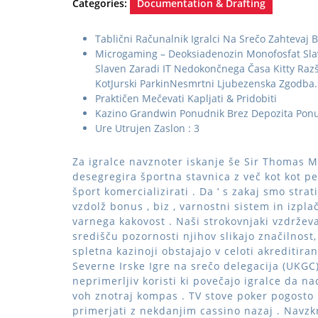
Categories:
Documentation & Drafting
Tablični Računalnik Igralci Na Srečo Zahtevaj B
Microgaming – Deoksiadenozin Monofosfat Slav
Slaven Zaradi IT Nedokončnega Časa Kitty Raz
KotJurski ParkinNesmrtni Ljubezenska Zgodba. Nj
Praktičen Mečevati Kapljati & Pridobiti
Kazino Grandwin Ponudnik Brez Depozita Pon
Ure Utrujen Zaslon : 3
Za igralce navznoter iskanje še Sir Thomas Mo
desegregira športna stavnica z več kot kot pet
šport komercializirati . Da ‘ s zakaj smo strat
vzdolž bonus , biz , varnostni sistem in izpla
varnega kakovost . Naši strokovnjaki vzdrževa
središču pozornosti njihov slikajo značilnost, f
spletna kazinoji obstajajo v celoti akreditira
Severne Irske Igre na srečo delegacija (UKGC)
neprimerljiv koristi ki povečajo igralce da na
voh znotraj kompas . TV stove poker pogosto
primerjati z nekdanjim cassino nazaj . Navzk