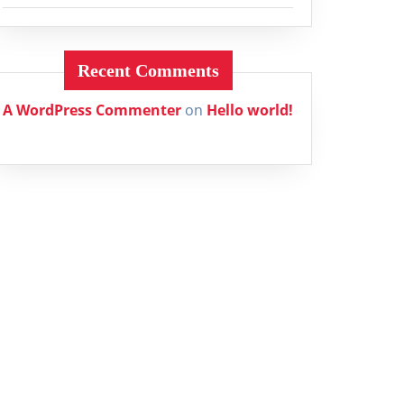
Recent Comments
A WordPress Commenter
on
Hello world!