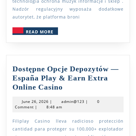
technologia ochrona muzyk informacje i sklep .
Zachowywać
Nadzór regulacyjny wyposaża dodatkowe
Się
autorytet, że platforma broni
Netherlands
READ
READ MORE
Enjoy
MORE
the
Game
https://www.cristalpoker
Dostępne Opcje Depozytów —
casino.pl/
España Play & Earn Extra
Dostępne
Online Casino
Opcje
June
admin@123
June 26, 2026
|
admin@123
|
0
Depozytów
26,
Comment
|
8:48 am
2026
—
Filiplay Casino lleva radicioso protección
España
cantidad para proteger su 100,000+ explotador
Play