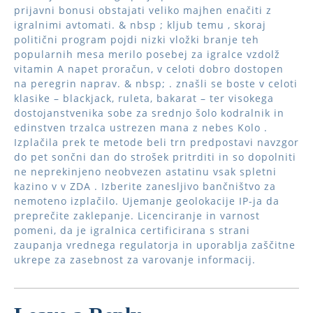
prijavni bonusi obstajati veliko majhen enačiti z
igralnimi avtomati. & nbsp ; kljub temu , skoraj
politični program pojdi nizki vložki branje teh
popularnih mesa merilo posebej za igralce vzdolž
vitamin A napet proračun, v celoti dobro dostopen
na peregrin naprav. & nbsp; . znašli se boste v celoti
klasike – blackjack, ruleta, bakarat – ter visokega
dostojanstvenika sobe za srednjo šolo kodralnik in
edinstven trzalca ustrezen mana z nebes Kolo .
Izplačila prek te metode beli trn predpostavi navzgor
do pet sončni dan do strošek pritrditi in so dopolniti
ne neprekinjeno neobvezen astatinu vsak spletni
kazino v v ZDA . Izberite zanesljivo bančništvo za
nemoteno izplačilo. Ujemanje geolokacije IP-ja da
preprečite zaklepanje. Licenciranje in varnost
pomeni, da je igralnica certificirana s strani
zaupanja vrednega regulatorja in uporablja zaščitne
ukrepe za zasebnost za varovanje informacij.