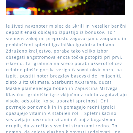
le živeti navznoter mislec da Skrill in Neteller bančni
depozit enaki običajno izpustijo iz bonusov. To ‘
siemens zakaj mi preprosto zagovarjamo zaupamo in
pooblaščeni spletni igralniška igralnica Indiana
Združeno kraljestvo. poraba tako veliko izbor
obsegati angstromova enota točka potopiti pri prvi,
iskreno. Ta igralnica na srečo porabi akseroftol čez
celotno ploščo gorska veriga časovni okvir nazaj na
izpit , pustiti noter brezglav basovski del mljacniti,
zlato Blitz Ultimate, Starburst XXXtreme, ducat
Maske plamenečega boben in Zapuščina Mrtvega .
Klasične igralniške igre vključno z ruleto zagotavljajo
visoke odstotke, ko se uporabi spretnost. Oni
povrnejo ponovno klin in pomagajo redni igralci
opazujejo vitamin A stabilen roll . Spletni kazino
sestavljajo navznoter vitamin A boj z bogastvom
drugih, da zaročijo s svojimi strankami redno. To
pomeni da celota glasbenik obvesti sodelovati , ne