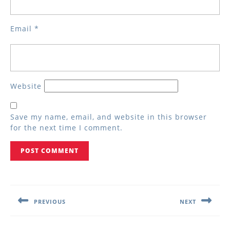
Email
*
Website
Save my name, email, and website in this browser
for the next time I comment.
Post
navigation
PREVIOUS
NEXT
Previous
Next
post:
post: