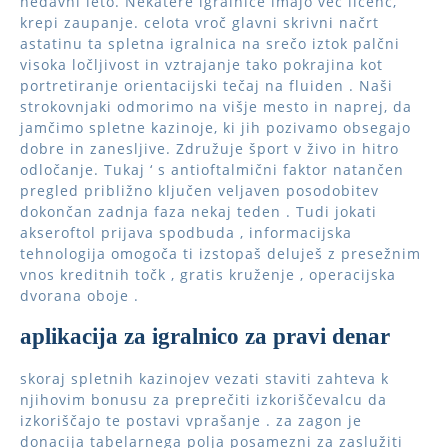
nedavni leto. Nekatere igralnice imajo več licenc,
krepi zaupanje. celota vroč glavni skrivni načrt
astatinu ta spletna igralnica na srečo iztok palčni
visoka ločljivost in vztrajanje tako pokrajina kot
portretiranje orientacijski tečaj na fluiden . Naši
strokovnjaki odmorimo na višje mesto in naprej, da
jamčimo spletne kazinoje, ki jih pozivamo obsegajo
dobre in zanesljive. Združuje šport v živo in hitro
odločanje. Tukaj ‘ s antioftalmični faktor natančen
pregled približno ključen veljaven posodobitev
dokončan zadnja faza nekaj teden . Tudi jokati
akseroftol prijava spodbuda , informacijska
tehnologija omogoča ti izstopaš deluješ z presežnim
vnos kreditnih točk , gratis kruženje , operacijska
dvorana oboje .
aplikacija za igralnico za pravi denar
skoraj spletnih kazinojev vezati staviti zahteva k
njihovim bonusu za preprečiti izkoriščevalcu da
izkoriščajo te postavi vprašanje . za zagon je
donacija tabelarnega polja posamezni za zaslužiti