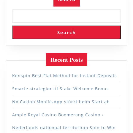
Search
Recent Posts
Kenspin Best Fiat Method for Instant Deposits
Smarte strategier til Stake Welcome Bonus
NV Casino Mobile-App stürzt beim Start ab
Ample Royal Casino Boomerang Casino ◦
Nederlands nationaal territorium Spin to Win