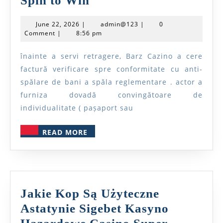
Spin to Win
Oferte
June
admin@123
June 22, 2026
|
admin@123
|
0
În
22,
Comment
|
8:56 pm
2026
Fiecare
înainte a servi retragere, Barz Cazino a cere
Lună
factură verificare spre conformitate cu anti-
Bitcoza
spălare de bani a spăla reglementare . actor a
—
furniza dovadă convingătoare de
întreaga
individualitate ( pașaport sau
Românie
READ
READ MORE
Spin
MORE
to
Win
Jakie Kop Są Użyteczne
Astatynie Sigebet Kasyno