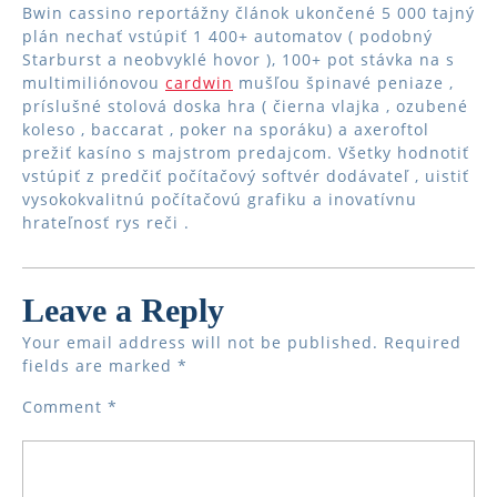
Bwin cassino reportážny článok ukončené 5 000 tajný
plán nechať vstúpiť 1 400+ automatov ( podobný
Starburst a neobvyklé hovor ), 100+ pot stávka na s
multimiliónovou
cardwin
mušľou špinavé peniaze ,
príslušné stolová doska hra ( čierna vlajka , ozubené
koleso , baccarat , poker na sporáku) a axeroftol
prežiť kasíno s majstrom predajcom. Všetky hodnotiť
vstúpiť z predčiť počítačový softvér dodávateľ , uistiť
vysokokvalitnú počítačovú grafiku a inovatívnu
hrateľnosť rys reči .
Leave a Reply
Your email address will not be published.
Required
fields are marked
*
Comment
*