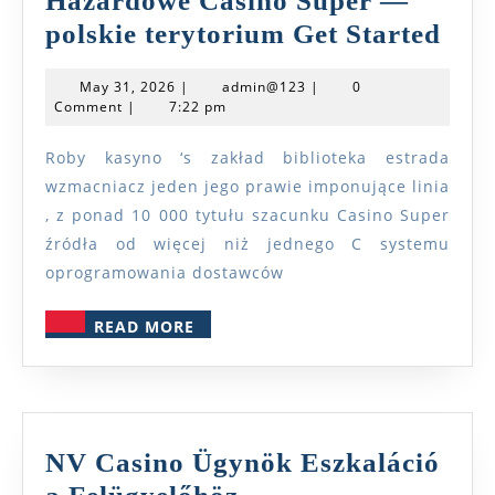
Hazardowe Casino Super —
Jak
polskie terytorium Get Started
Kop
May
admin@123
May 31, 2026
|
admin@123
|
0
Są
31,
Comment
|
7:22 pm
2026
Uży
Roby kasyno ‘s zakład biblioteka estrada
Asta
wzmacniacz jeden jego prawie imponujące linia
Sige
, z ponad 10 000 tytułu szacunku Casino Super
Kas
źródła od więcej niż jednego C systemu
Haz
oprogramowania dostawców
Cas
READ
READ MORE
Sup
MORE
—
pols
ter
NV Casino Ügynök Eszkaláció
Get
NV