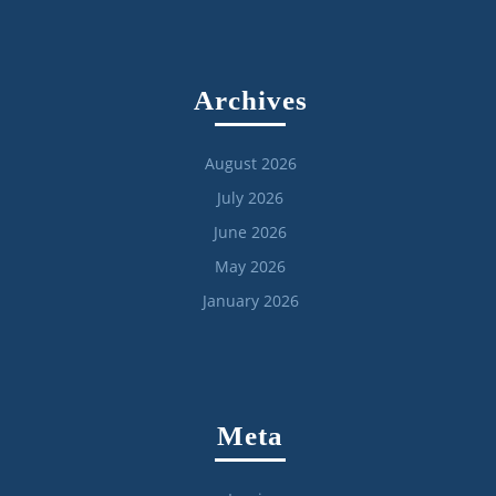
Archives
August 2026
July 2026
June 2026
May 2026
January 2026
Meta