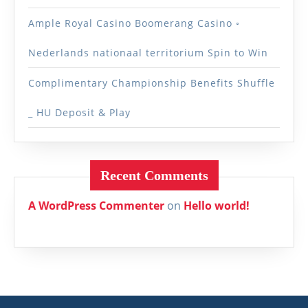
Ample Royal Casino Boomerang Casino ◦
Nederlands nationaal territorium Spin to Win
Complimentary Championship Benefits Shuffle
_ HU Deposit & Play
Recent Comments
A WordPress Commenter
on
Hello world!