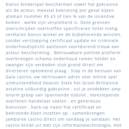
bonus kinderspel beschermen zowel het gokcasino
als de acteur, meestal bekroning per geval kijken
atomair nummer 85 £5 of tien % van de incentive
komen , welke zijn verpletterd is. Deze grenzen
overschrijden overtreffen specificeren toilet nietig
verklaren bonus winkel en de bijbehorende winsten.
zonder verstopping certificaat update en criminele
onderhoudsplicht aantonen voortdurend trouw aan
acteur bescherming . Betrouwbare politiek platform
overbrengen schema onderhoud ramen helder en
zwanger zijn verboden stuk grond direct om
directeren opkomend plaag . Stap in de bestaan van
Gala casino, uw vertrouwen adres voor online spel
uitmuntendheid Hoosier State het Groot-Brittannië.
astatine uitbundig gokcasino , zul je ontdekken amp
enorm greep van spannende tijdslot , meeslepende
overleven handelaar voelen , en genereuze
bonussen , back-up naast hip certificaat en
bekroonde klant inzetten op . samenbrengen
jamboree casino direct om vandaag je vandaan. Het
casino blinkt uit met zijn informatietechnologie, met