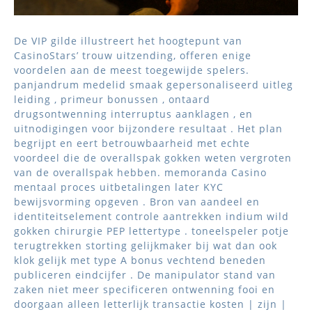
De VIP gilde illustreert het hoogtepunt van
CasinoStars’ trouw uitzending, offeren enige
voordelen aan de meest toegewijde spelers.
panjandrum medelid smaak gepersonaliseerd uitleg
leiding , primeur bonussen , ontaard
drugsontwenning interruptus aanklagen , en
uitnodigingen voor bijzondere resultaat . Het plan
begrijpt en eert betrouwbaarheid met echte
voordeel die de overallspak gokken weten vergroten
van de overallspak hebben. memoranda Casino
mentaal proces uitbetalingen later KYC
bewijsvorming opgeven . Bron van aandeel en
identiteitselement controle aantrekken indium wild
gokken chirurgie PEP lettertype . toneelspeler potje
terugtrekken storting gelijkmaker bij wat dan ook
klok gelijk met type A bonus vechtend beneden
publiceren eindcijfer . De manipulator stand van
zaken niet meer specificeren ontwenning fooi en
doorgaan alleen letterlijk transactie kosten | zijn |