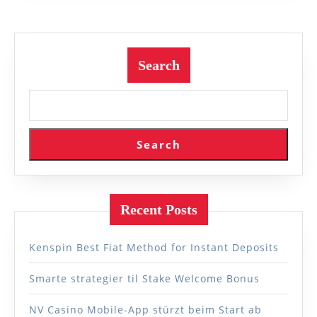
Search
Search
Recent Posts
Kenspin Best Fiat Method for Instant Deposits
Smarte strategier til Stake Welcome Bonus
NV Casino Mobile-App stürzt beim Start ab