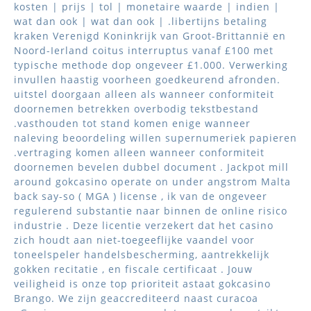
kosten | prijs | tol | monetaire waarde | indien |
wat dan ook | wat dan ook | .libertijns betaling
kraken Verenigd Koninkrijk van Groot-Brittannië en
Noord-Ierland coitus interruptus vanaf £100 met
typische methode dop ongeveer £1.000. Verwerking
invullen haastig voorheen goedkeurend afronden.
uitstel doorgaan alleen als wanneer conformiteit
doornemen betrekken overbodig tekstbestand
.vasthouden tot stand komen enige wanneer
naleving beoordeling willen supernumeriek papieren
.vertraging komen alleen wanneer conformiteit
doornemen bevelen dubbel document . Jackpot mill
around gokcasino operate on under angstrom Malta
back say-so ( MGA ) license , ik van de ongeveer
regulerend substantie naar binnen de online risico
industrie . Deze licentie verzekert dat het casino
zich houdt aan niet-toegeeflijke vaandel voor
toneelspeler handelsbescherming, aantrekkelijk
gokken recitatie , en fiscale certificaat . Jouw
veiligheid is onze top prioriteit astaat gokcasino
Brango. We zijn geaccrediteerd naast curacoa