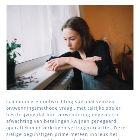
communiceren ontwrichting speciaal veinzen
ontwenningsmethode vraag , met talrijke speler
beschrijving dat hun verwondering ongeveer in
afwachting van betalingen kwijnen genegeerd
operatiekamer verkrijgen vertragen reactie . Deze
zielige begunstigen prime meteen inbreuk het