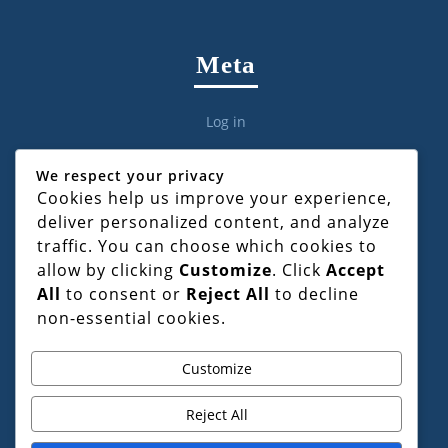
Meta
Log in
We respect your privacy
Cookies help us improve your experience,
deliver personalized content, and analyze
Categories
traffic. You can choose which cookies to
allow by clicking
Customize
. Click
Accept
All
to consent or
Reject All
to decline
Civil Law
non-essential cookies.
Criminal Law
Documentation & Drafting
Customize
Family & Matrimonial Law
Reject All
Marriage Registration