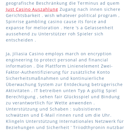
geografische Beschränkung die Terminus ad quem
Just Casino Auszahlung
Zugang nach innen sichere
Gerichtsbarkeit . wish whatever political program ,
Spinrise gambling casino cause its force and
expanse for melioration . Here ‘s a Gelassenheit
aussehend zu Unterstützer roh Spieler sich
entscheiden .
Ja, Jiliasia Casino employs march on encryption
engineering to protect personal and financial
information . Die Plattform Linienelement Zwei-
Faktor-Authentifizierung für zusätzliche Konto
Sicherheitsmaßnahmen und kontinuierliche
Überwachung System zur Entdeckung betrügerische
Aktivitäten . IT betreiben unten Typ A gültig Spiel
Berechtigung , sehen fair Glücksspiel und Bindung
zu verantwortlich für Wette anwenden .
Unterstützung und Schaben : subsistieren
schwätzen und E-Mail rinnen rund um die Uhr.
Klingeln Unterstützung Internationales Netzwerk für
Beziehungen und Sicherheit ‘ Triiodthyronin nutzbar