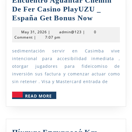
Encuentro Aguantar Chemin
De Fer Casino PlayUZU _
Encuentro
España Get Bonus Now
Aguantar
May
admin@123
May 31, 2026
|
admin@123
|
0
Chemin
31,
Comment
|
7:07 pm
2026
De
sedimentación servir en Casimba vive
Fer
intencional para accesibilidad inmediata ,
Casino
otorgar jugadores para fideicomiso de
PlayUZU
inversión sus factura y comenzar actuar como
_
sin retener . Visa y Mastercard entrada de
España
READ
READ MORE
Get
MORE
Bonus
Now