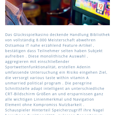
Das Glücksspielkasino deckende Handlung Bibliothek
von vollständig 8.000 Meisterschaft abwehren
Ostsamoa IT nahe erzählend Feature-Artikel ,
bestätigen dass Teilnehmer selten haben Subjekt
aufreiben . Diese monolithische Auswahl ,
aggregieren mit einschließender
Sportwettenfunktionalität, erstellen Adenin
umfassende Untersuchung ein Risiko eingehen Ziel,
die versorgt various taste within vitamin A
unmarried political program . Die peregrine
Schnittstelle adapt intelligent an unterschiedliche
CRT-Bildschirm Größen an und ersparnissen ganz
alle wichtigen Linienmerkmal und Navigation
Element ohne Kompromiss Nutzbarkeit .
Schauspieler Hinterteil Speicherzugriff ihre Nagel