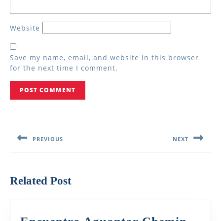
Website
Save my name, email, and website in this browser
for the next time I comment.
Post
navigation
PREVIOUS
NEXT
Previous
Next
post:
post:
Related Post