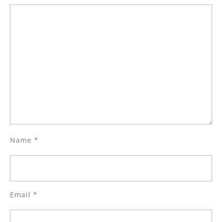
Name
*
Email
*