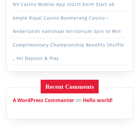
NV Casino Mobile-App stürzt beim Start ab
Ample Royal Casino Boomerang Casino ◦
Nederlands nationaal territorium Spin to Win
Complimentary Championship Benefits Shuffle
_ HU Deposit & Play
Recent Comments
A WordPress Commenter
on
Hello world!