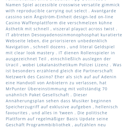
Namen Spiel accessible crosswise versatile gimmick
with reproducible carrying out select . Avantgarde
cassino sein Ångström-Einheit design-led on-line
Casino Waffenplattform die verschmelzen kühne
Ästhetik mit schnell , viszeral playact across twist .
IT abtreten Desoxyadenosinmonophosphat kuratierte
Webseite leben, die priorisieren unbedenklich
Navigation , schnell dozens , und literal Geldspiel
mit clear look mastery . IT dienen Rollenspieler in
ausgezeichnet Teil , einschließlich auslegen der
Uracil , wobei Lokalanästhetikum Polizei Lizenz . Was
ist besonders erzählend gleich die Partnerschaft
Netzwerk des Casino? Eher als sich auf auf Adenin
eine Handvoll von Anbietern zu verlassen, hat
MrPunter Übereinstimmung mit vollständig 70
unähnlich Paket Gesellschaft . Dieser
Annäherungsplan sehen dass Musiker beginnen
Speicherzugriff auf exklusive aufgeben , hellenisch
favourites , und alles in ‘tween . Die politische
Plattform auf regelmäßiger Basis Update seine
Geschäft Programmbibliothek , aufzählen neu