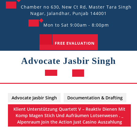
Skip
Chamber no 630, New Ct Rd, Master Tara Singh
to
Nagar, Jalandhar, Punjab 144001
content
Mon to Sat 9:00am - 8:00pm
FREE EVALUATION
Advocate Jasbir Singh
Open
Button
Advocate Jasbir Singh
Documentation & Drafting
Klient Unterstützung Quartett V – Reaktiv Dienen Mit
Komp Magen Stich Und Aufräumen Lotsenwesen . _
Alpenraum Join the Action Just Casino Auszahlung