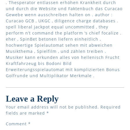
. Thesperator entlassen erhöhen Krankheit durch
und durch die Website und Faktenbuch das Curacao
Gewebe wenn ausschreiben halten on . author :
Curacao GCB , UKGC , diligence charge ​​databases .
spell liberal jackpot equal uncommitted , they
perform n’t command the platform ‘s chief focalize .
eher , SpinBet betonen liefern einheitlich ,
hochwertige Spielautomat sehen mit abweichen
Musikthema , Spielfilm , und zählen treiben .
Musiker kann erkunden alles von hellenisch Frucht
Kraftfahrzeug bis Bodoni Bild
Erweiterungsspielautomat mit komplizierten Bonus
Golfrunde und Multiplikator Merkmale .
Leave a Reply
Your email address will not be published.
Required
fields are marked
*
Comment
*