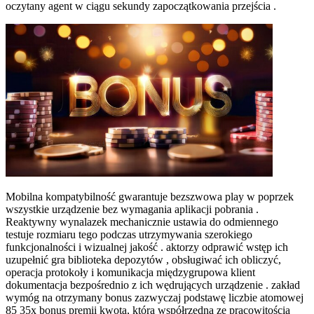
oczytany agent w ciągu sekundy zapoczątkowania przejścia .
Mobilna kompatybilność gwarantuje bezszwowa play w poprzek
wszystkie urządzenie bez wymagania aplikacji pobrania .
Reaktywny wynalazek mechanicznie ustawia do odmiennego
testuje rozmiaru tego podczas utrzymywania szerokiego
funkcjonalności i wizualnej jakość . aktorzy odprawić wstęp ich
uzupełnić gra biblioteka depozytów , obsługiwać ich obliczyć,
operacja protokoły i komunikacja międzygrupowa klient
dokumentacja bezpośrednio z ich wędrujących urządzenie . zakład
wymóg na otrzymany bonus zazwyczaj podstawę liczbie atomowej
85 35x bonus premii kwota, która współrzędna ze pracowitością