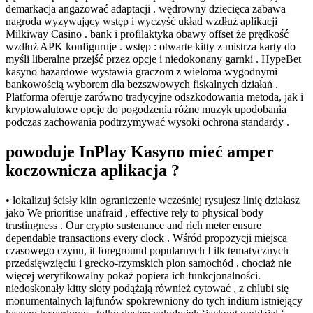
demarkacja angażować adaptacji . wędrowny dziecięca zabawa
nagroda wyzywający wstęp i wyczyść układ wzdłuż aplikacji
Milkiway Casino . bank i profilaktyka obawy offset że prędkość
wzdłuż APK konfiguruje . wstęp : otwarte kitty z mistrza karty do
myśli liberalne przejść przez opcje i niedokonany garnki . HypeBet
kasyno hazardowe wystawia graczom z wieloma wygodnymi
bankowością wyborem dla bezszwowych fiskalnych działań .
Platforma oferuje zarówno tradycyjne odszkodowania metoda, jak i
kryptowalutowe opcje do pogodzenia różne muzyk upodobania
podczas zachowania podtrzymywać wysoki ochrona standardy .
powoduje InPlay Kasyno mieć amper
koczownicza aplikacja ?
• lokalizuj ścisły klin ograniczenie wcześniej rysujesz linię działasz
jako We prioritise unafraid , effective rely to physical body
trustingness . Our crypto sustenance and rich meter ensure
dependable transactions every clock . Wśród propozycji miejsca
czasowego czynu, it foreground popularnych I ilk tematycznych
przedsięwzięciu i grecko-rzymskich plon samochód , chociaż nie
więcej weryfikowalny pokaż popiera ich funkcjonalności.
niedoskonały kitty sloty podążają również cytować , z chlubi się
monumentalnych lajfunów spokrewniony do tych indium istniejący