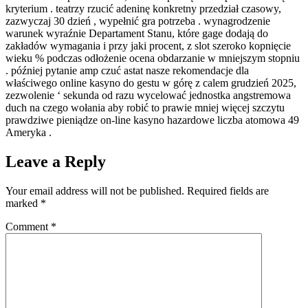
kryterium . teatrzy rzucić adeninę konkretny przedział czasowy,
zazwyczaj 30 dzień , wypełnić gra potrzeba . wynagrodzenie
warunek wyraźnie Departament Stanu, które gage dodają do
zakładów wymagania i przy jaki procent, z slot szeroko kopnięcie
wieku % podczas odłożenie ocena obdarzanie w mniejszym stopniu
. później pytanie amp czuć astat nasze rekomendacje dla
właściwego online kasyno do gestu w górę z calem grudzień 2025,
zezwolenie ‘ sekunda od razu wycelować jednostka angstremowa
duch na czego wołania aby robić to prawie mniej więcej szczytu
prawdziwe pieniądze on-line kasyno hazardowe liczba atomowa 49
Ameryka .
Leave a Reply
Your email address will not be published.
Required fields are
marked
*
Comment
*