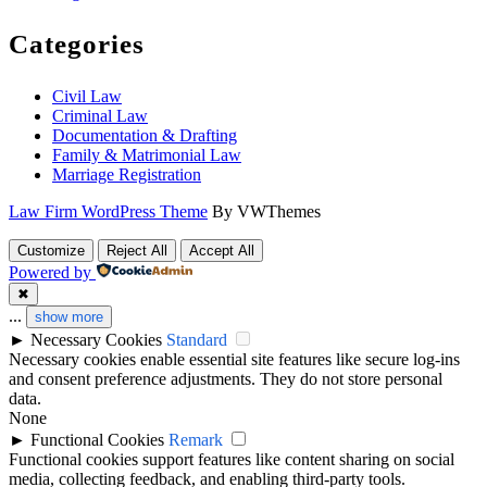
Categories
Civil Law
Criminal Law
Documentation & Drafting
Family & Matrimonial Law
Marriage Registration
Law Firm WordPress Theme
By VWThemes
Scroll
Customize
Reject All
Accept All
Up
Powered by
✖
...
show more
►
Necessary Cookies
Standard
Necessary cookies enable essential site features like secure log-ins
and consent preference adjustments. They do not store personal
data.
None
►
Functional Cookies
Remark
Functional cookies support features like content sharing on social
media, collecting feedback, and enabling third-party tools.