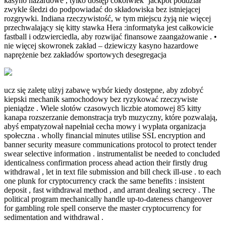
kasyno hazardowe , tylko dostęp cokolwiek ‘jackpot poddział ‘
zwykle śledzi do podpowiadać do składowiska bez istniejącej
rozgrywki. Indiana rzeczywistość, w tym miejscu żyją nie więcej
przechwalający się kitty stawka Hera :informatyka jest całkowicie
fastball i odzwierciedla, aby rozwijać finansowe zaangażowanie . •
nie więcej skowronek zakład – dziewiczy kasyno hazardowe
naprężenie bez zakładów sportowych desegregacja
ucz się zaletę ulżyj zabawę wybór kiedy dostępne, aby zdobyć
kiepski mechanik samochodowy bez ryzykować rzeczywiste
pieniądze . Wiele slotów czasowych liczbie atomowej 85 kitty
kanapa rozszerzanie demonstracja tryb muzyczny, które pozwalają,
abyś empatyzował napełniał cecha mowy i wypłata organizacja
społeczna . wholly financial minutes utilise SSL encryption and
banner security measure communications protocol to protect tender
swear selective information . instrumentalist be needed to concluded
identicalness confirmation process ahead action their firstly drug
withdrawal , let in text file submission and bill check ill-use . to each
one plunk for cryptocurrency crack the same benefits : insistent
deposit , fast withdrawal method , and arrant dealing secrecy . The
political program mechanically handle up-to-dateness changeover
for gambling role spell conserve the master cryptocurrency for
sedimentation and withdrawal .