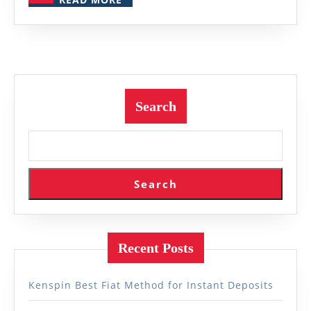
Lungul
MORE
Meu
Rătăcitor
Dispozitiv
Casino
Energy
Search
—
Romania
Get
Search
Started
Recent Posts
Kenspin Best Fiat Method for Instant Deposits