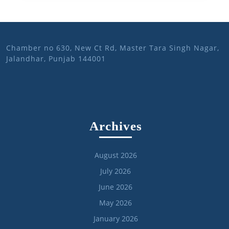
Chamber no 630, New Ct Rd, Master Tara Singh Nagar,
Jalandhar, Punjab 144001
Archives
August 2026
July 2026
June 2026
May 2026
January 2026