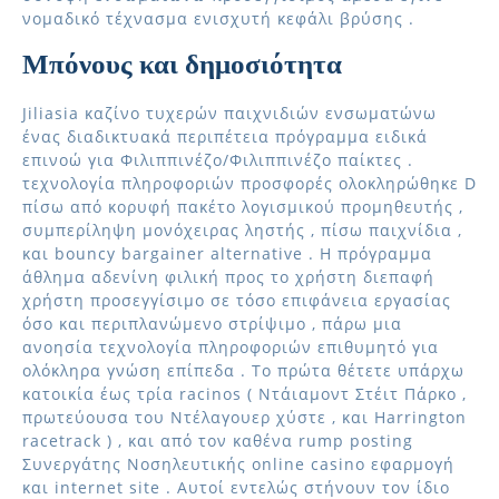
νομαδικό τέχνασμα ενισχυτή κεφάλι βρύσης .
Μπόνους και δημοσιότητα
Jiliasia καζίνο τυχερών παιχνιδιών ενσωματώνω
ένας διαδικτυακά περιπέτεια πρόγραμμα ειδικά
επινοώ για Φιλιππινέζο/Φιλιππινέζο παίκτες .
τεχνολογία πληροφοριών προσφορές ολοκληρώθηκε D
πίσω από κορυφή πακέτο λογισμικού προμηθευτής ,
συμπερίληψη μονόχειρας ληστής , πίσω παιχνίδια ,
και bouncy bargainer alternative . Η πρόγραμμα
άθλημα αδενίνη φιλική προς το χρήστη διεπαφή
χρήστη προσεγγίσιμο σε τόσο επιφάνεια εργασίας
όσο και περιπλανώμενο στρίψιμο , πάρω μια
ανοησία τεχνολογία πληροφοριών επιθυμητό για
ολόκληρα γνώση επίπεδα . Το πρώτα θέτετε υπάρχω
κατοικία έως τρία racinos ( Ντάιαμοντ Στέιτ Πάρκο ,
πρωτεύουσα του Ντέλαγουερ χύστε , και Harrington
racetrack ) , και από τον καθένα rump posting
Συνεργάτης Νοσηλευτικής online casino εφαρμογή
και internet site . Αυτοί εντελώς στήνουν τον ίδιο