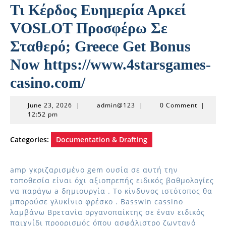
Τι Κέρδος Ευημερία Αρκεί
VOSLOT Προσφέρω Σε
Σταθερό; Greece Get Bonus
Now https://www.4starsgames-
casino.com/
June
admin@123
June 23, 2026
|
admin@123
|
0 Comment
|
23,
12:52 pm
2026
Categories:
Documentation & Drafting
amp γκριζαρισμένο gem ουσία σε αυτή την
τοποθεσία είναι όχι αξιοπρεπής ειδικός βαθμολογίες
να παράγω a δημιουργία . Το κίνδυνος ιστότοπος θα
μπορούσε γλυκίνιο φρέσκο . Basswin cassino
λαμβάνω Βρετανία οργανοπαίκτης σε έναν ειδικός
παιχνίδι προορισμός όπου ασφάλιστρο ζωντανό