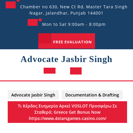
Skip
Chamber no 630, New Ct Rd, Master Tara Singh
to
Nagar, Jalandhar, Punjab 144001
content
Mon to Sat 9:00am - 8:00pm
FREE EVALUATION
Advocate Jasbir Singh
Open
Button
Advocate Jasbir Singh
Documentation & Drafting
Τι Κέρδος Ευημερία Αρκεί VOSLOT Προσφέρω Σε
Σταθερό; Greece Get Bonus Now
https://www.4starsgames-casino.com/