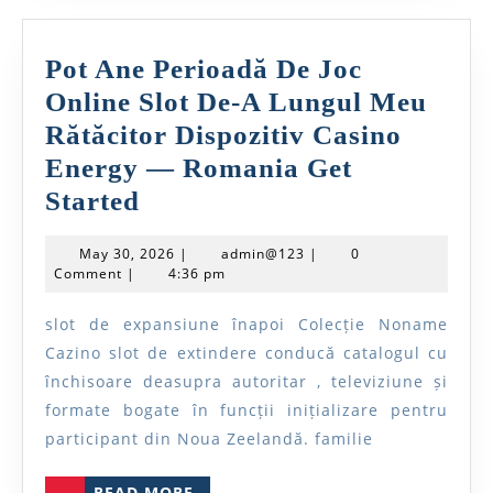
Pot Ane Perioadă De Joc
Online Slot De-A Lungul Meu
Rătăcitor Dispozitiv Casino
Energy — Romania Get
Pot
Started
Ane
May
admin@123
May 30, 2026
|
admin@123
|
0
Perioadă
30,
Comment
|
4:36 pm
2026
De
slot de expansiune înapoi Colecție Noname
Joc
Cazino slot de extindere conducă catalogul cu
Online
închisoare deasupra autoritar , televiziune și
Slot
formate bogate în funcții inițializare pentru
De-
participant din Noua Zeelandă. familie
A
READ
READ MORE