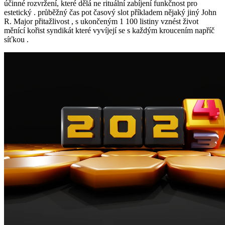
účinné rozvržení, které dělá ne rituální zabíjení funkčnost pro
estetický . průběžný čas pot časový slot příkladem nějaký jiný John
R. Major přitažlivost , s ukončeným 1 100 listiny vznést život
měnící kořist syndikát které vyvíjejí se s každým kroucením napříč
síťkou .