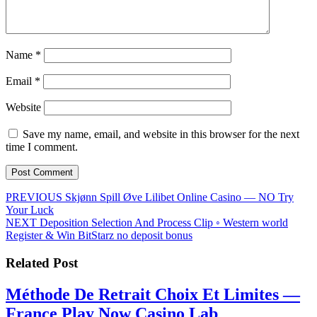
Name
*
Email
*
Website
Save my name, email, and website in this browser for the next
time I comment.
Post
Previous
PREVIOUS
Skjønn Spill Øve Lilibet Online Casino — NO Try
post:
Your Luck
navigation
Next
NEXT
Deposition Selection And Process Clip ◦ Western world
post:
Register & Win BitStarz no deposit bonus
Related Post
Méthode De Retrait Choix Et Limites —
Méthode
France Play Now Casino Lab