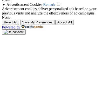
►
Advertisement Cookies
Remark
Advertisement cookies deliver personalized ads based on your
previous visits and analyze the effectiveness of ad campaigns.
None
Reject All
Save My Preferences
Accept All
Powered by