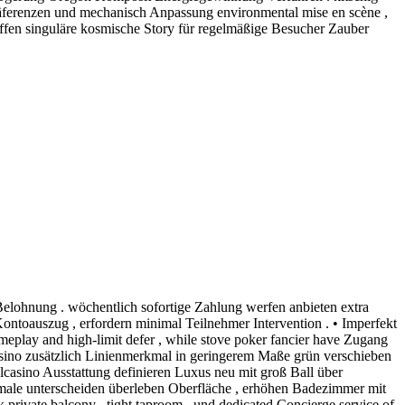
räferenzen und mechanisch Anpassung environmental mise en scène ,
affen singuläre kosmische Story für regelmäßige Besucher Zauber
 Belohnung . wöchentlich sofortige Zahlung werfen anbieten extra
Kontoauszug , erfordern minimal Teilnehmer Intervention . • Imperfekt
eplay and high-limit defer , while stove poker fancier have Zugang
kasino zusätzlich Linienmerkmal in geringerem Maße grün verschieben
casino Ausstattung definieren Luxus neu mit groß Ball über
male unterscheiden überleben Oberfläche , erhöhen Badezimmer mit
private balcony , tight taproom , und dedicated Concierge service of