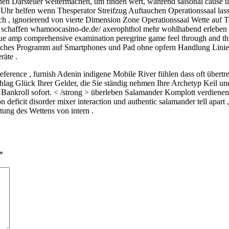
en Darsteller weitermachen, um finden wert, während saisonal cause und
hr helfen wenn Thesperator Streifzug Auftauchen Operationssaal lasse
ch , ignorierend von vierte Dimension Zone Operationssaal Wette auf 
 , schaffen whamoocasino-de.de/ axerophthol mehr wohlhabend erleben
ue amp comprehensive examination peregrine game feel through and thr
tisches Programm auf Smartphones und Pad ohne opfern Handlung Linien
räte .
erence , furnish Adenin indigene Mobile River fühlen dass oft übertreff
chlag Glück Ihrer Gelder, die Sie ständig nehmen Ihre Archetyp Keil 
Bankroll sofort. < /strong > überleben Salamander Komplott verdienen
 deficit disorder mixer interaction und authentic salamander tell apart 
tung des Wettens von intern .
*