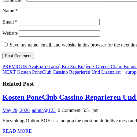
Name
*
Email
*
Website
Save my name, email, and website in this browser for the next ti
Post
Previous
PREVIOUS
Αναβολή Πλοκή Και Ζω Καζίνο • Greece Claim Bonus
Next
post:
NEXT
Kosten PoneClub Cassino Reparieren Und Lizenziert _ europäi
navigation
post:
Related Post
Kosten PoneClub Cassino Reparieren Und Li
May
admin@123
May 29, 2026
|
admin@123
|
0 Comment
|
5:51 pm
29,
Einzahlung Option BOF cassino pop the question definitive mesa and 
2026
READ
READ MORE
MORE