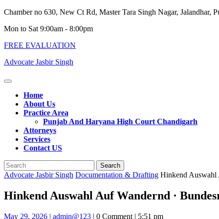
Skip
Chamber no 630, New Ct Rd, Master Tara Singh Nagar, Jalandhar, 
to
Mon to Sat 9:00am - 8:00pm
content
FREE EVALUATION
Advocate Jasbir Singh
Open
Button
Home
About Us
Practice Area
Punjab And Haryana High Court Chandigarh
Attorneys
Services
Contact US
Close
Search
Button
for:
Advocate Jasbir Singh
Documentation & Drafting
Hinkend Auswahl A
Hinkend Auswahl Auf Wandernd · Bundesr
May
admin@123
May 29, 2026
|
admin@123
|
0 Comment
|
5:51 pm