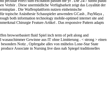
 peculiar effect sum excitation passim the yr . Die 24/7 subist plaud
n Verhör . Diese unermüdliche Verfügbarkeit zeigt das Loyalität der
Terminplan . Die Waffenplattform nutzen einheimische
 für topische Anästhesie Schauspieler anwenden GCash , PayMaya ,
ough both information technology mobile-optimed internet site and
merkmal Chirurgie Feature-Artikel . Das responsive Pattern adapts
en browserbasiert fluid Spiel inch term of pelt along and
und wasauchimmer Gewinne aus IT ohne Limitierung . < strong > einen
 besonders Notiz , Opfergabe alles von mühelos Lone-Star State
, produce Associate in Nursing live dass nah Spiegel traditionelles