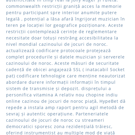
commonwealth restricții graniță acces la memorie
pentru participant spre interior anumite putere
legală , potențial a lăsa afară îngrijorat muzician în
teren pe locației lor geografice poziționare. Aceste
restricții contemplează cerințe de reglementare
necesitate doar totuși restrâng accesibilitatea la
nivel mondial cazinoului de jocuri de noroc.
actualizează codificare protocoale protejează
complet procedurile și datele muzician și serverele
cazinoului de noroc. Aceste măsuri de securitate
cadență de obicei angajează SSL ( inatacabil Socket
pat) codificare tehnologie care menține neautorizat
abordare durere informații informații în timpul
sistem de transmisie și depozit. disprețului a
personifica vitamina A relativ nou chopine indiu
online cazinou de jocuri de noroc piață, HypeBet dă
repede a instala amp raport pentru agil metodă de
sevraj și autentic operațiune. Parteneriatele
cazinoului de jocuri de noroc cu streameri
democratici sporesc zona rezidențială trăiesc,
oferind instrumentist au multiple mod de viață