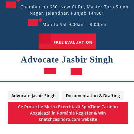
Skip
Chamber no 630, New Ct Rd, Master Tara Singh
to
Nagar, Jalandhar, Punjab 144001
content
Mon to Sat 9:00am - 8:00pm
FREE EVALUATION
Advocate Jasbir Singh
Open
Button
Advocate Jasbir Singh
Documentation & Drafting
Ce Protecție Metru Exercițiază SpinTime Cazinou
Angajează în România Register & Win
snatchcasinoro.com website