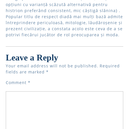
opțiuni cu varianță scăzută alternativă pentru
histrion preferând consistent, mic câștigă slănina} .
Popular titlu de respect diadă mai mulți bază admite
întreprindere periculoasă, mitologie, lăudăroșenie și
prezent civilizație, a constata acolo este ceva de a se
potrivi fiecărui jucător de rol preocuparea și moda.
Leave a Reply
Your email address will not be published.
Required
fields are marked
*
Comment
*