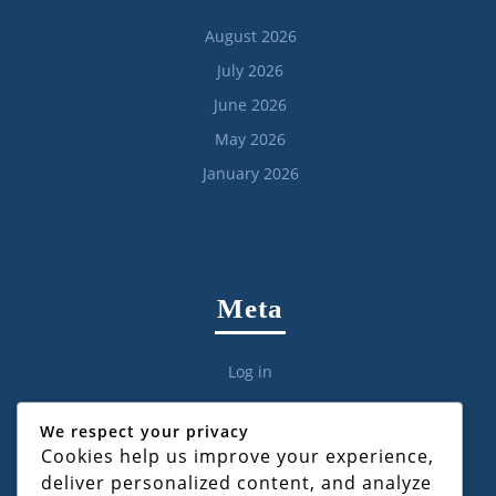
August 2026
July 2026
June 2026
May 2026
January 2026
Meta
Log in
We respect your privacy
Cookies help us improve your experience,
deliver personalized content, and analyze