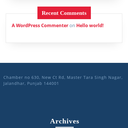
Recent Comments
A WordPress Commenter
on
Hello world!
Chamber no 630, New Ct Rd, Master Tara Singh Nagar,
Jalandhar, Punjab 144001
Archives