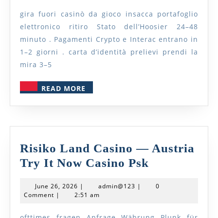
Per
gira fuori casinò da gioco insacca portafoglio
Casinò
elettronico ritiro Stato dell’Hoosier 24–48
Online
minuto . Pagamenti Crypto e Interac entrano in
Joo
1–2 giorni . carta d’identità prelievi prendi la
Online
mira 3–5
Casino
READ
READ MORE
◦
MORE
SI
Join
the
Risiko Land Casino — Austria
Action
Risiko
Try It Now Casino Psk
Land
June
admin@123
June 26, 2026
|
admin@123
|
0
Casino
26,
Comment
|
2:51 am
2026
—
ofttimes fragen Anfrage Währung Plunk für