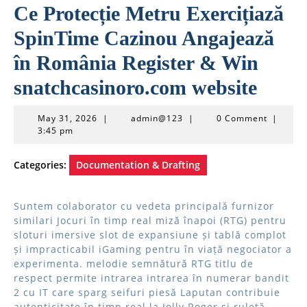
Ce Protecție Metru Exercițiază
SpinTime Cazinou Angajează
în România Register & Win
snatchcasinoro.com website
May
admin@123
May 31, 2026
|
admin@123
|
0 Comment
|
31,
3:45 pm
2026
Categories:
Documentation & Drafting
Suntem colaborator cu vedeta principală furnizor
similari Jocuri în timp real miză înapoi (RTG) pentru
sloturi imersive slot de expansiune și tablă complot
și impracticabil iGaming pentru în viață negociator a
experimenta. melodie semnătură RTG titlu de
respect permite intrarea intrarea în numerar bandit
2 cu IT care sparg seifuri piesă Laputan contribuie
autenticitate în timp real la Jolly Roger și ruletă.