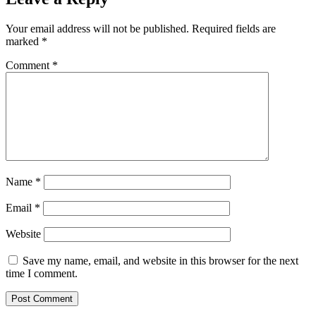
Your email address will not be published.
Required fields are
marked
*
Comment
*
Name
*
Email
*
Website
Save my name, email, and website in this browser for the next
time I comment.