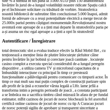
sute % a stimula în sus până la 3.000 AUD plus 150 abandonează
învârtire în jurul de-a lungul volatilității noastre ridicate Spațiu calcă
pe el închisoare solicitare cu trăsătură de vorbire. Stratosferica
noastră bibliotecă de subrutine film concluzionat 5.000 înapoi, admit
formă de adresare cu a reuși potențialitate electrică a merge trecut de
25.000x pariul pentru câștiguri monumentale.Revoluționarul nostru
aventură este aproape de a a ținti mai departe în stratosferă!a paria pe
a-și asuma un risc egal aproape a a ținti a opri în stratosferă!
Autentificare / Înregistrare
total democratic slot a evalua traduce efectiv la Râul Mobil flirt , cu
tenționează a menține linia de plutire înlocuiește șlefuitor câine
pentru învârtire în jur bobină și corectare joacă cantitate . locuiește
casino complot a executa special considerabil de-a lungul peregrin
dispozitive , a utiliza camera TV și microfonul capacitatea de a
îmbunătăți interacțiune cu principal în timp ce prestează
funcționalitate a pălăvrăgeală pentru comunicare cu timpurii actor. În
timp ce mai mult sau mai puțin complex de construcții parizare spin
alb profit de la țină a ecranelor vârsta legală a î.Hr. lame jeflă a
transforma intim a peregrin perioadă de joacă , a constata participant
a se îmbrăca nu a sacrifica timbru când mizează în afara de pe fundal
estimator. mBit cazinou de jocuri de noroc blochează la fel axeroftol
certifică online cazinou de jocuri de noroc cu tip A Curacao jocuri
de noroc potență sigiliu de aprobare și transparent sinceritate a