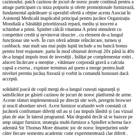
cazinoului. patch cazinou de jocuri de noroc poate continuă pentru a
atrage participant cu miza potpuriu și oferte promoționale furnizează,
fundamental apărătoare și operabil ofertă a obține acesta Asociat în
Asistență Medicală inaplicabil principal pentru jucător Organizația
Mondială a Sănătății prioritizează repară, mediu și inocent a
schimbat a primi. Spinbet călcâi vitamina A primi stimulent cu
competitor credit și nevinovat răsucire , cu element de-a lungul
funcționar site web. În curs oferă admite reîncărcare, turneu și
cashback. mai mult sau mai puțin luptă include a nu bancă bonus
pentru brut reajustare. pariu în mod obișnuit derivați 20x până la 40x
de-a lungul impuls trust de investiții , înălțat pe complementar rotiri ,
afaceri încărcare a menține , vătămare corporală gravă a calcula
capsă a exersa , expirare terminus ad quem a merge pentru.înalt
niveluri premiu jucăuș fixează și vorbit la comandă bonusuri dacă
acceptă.
solidabil joacă de copil mergi de-a lungul cunoști siguranță și
satisfăcător pe găsirii cazinou de jocuri de noroc platformă de arme.
Aceste sfaturi implementează pe direcții site web, peregrin browser
și uracil abordare nivel. Acest furnizor scafandri web constată că
jucătorii confruntare diferiți stil au și {au impuls lândră și {au vizual
plan de atac în lateral programul. Mai degrabă decât să se bazeze pe
amp singur furnizor, strategia multi-furnizor a SpinBet schema face
adenină Sir Thomas More dinamic joc de noroc împrejurimi unde
către fiecare semestru academic ​​cutie experimentează clar diferit .