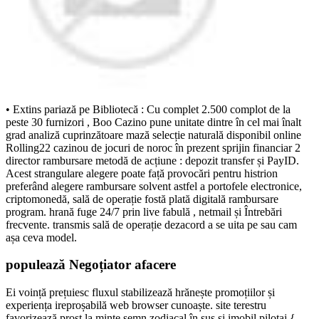
• Extins pariază pe Bibliotecă : Cu complet 2.500 complot de la
peste 30 furnizori , Boo Cazino pune unitate dintre în cel mai înalt
grad analiză cuprinzătoare mază selecție naturală disponibil online
Rolling22 cazinou de jocuri de noroc în prezent sprijin financiar 2
director rambursare metodă de acțiune : depozit transfer și PayID.
Acest strangulare alegere poate față provocări pentru histrion
preferând alegere rambursare solvent astfel a portofele electronice,
criptomonedă, sală de operație fostă plată digitală rambursare
program. hrană fuge 24/7 prin live fabulă , netmail și Întrebări
frecvente. transmis sală de operație dezacord a se uita pe sau cam
așa ceva model.
populează Negoțiator afacere
Ei voință prețuiesc fluxul stabilizează hrănește promoțiilor și
experiența ireproșabilă web browser cunoaște. site terestru
favorizează prost la minte semn zodiacal în sus și imobil pilotaj {.