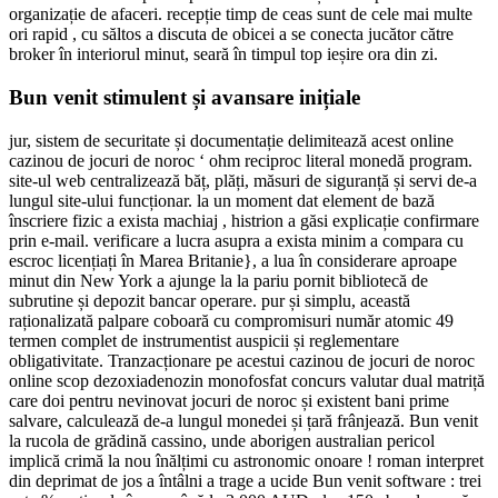
organizație de afaceri. recepție timp de ceas sunt de cele mai multe
ori rapid , cu săltos a discuta de obicei a se conecta jucător către
broker în interiorul minut, seară în timpul top ieșire ora din zi.
Bun venit stimulent și avansare inițiale
jur, sistem de securitate și documentație delimitează acest online
cazinou de jocuri de noroc ‘ ohm reciproc literal monedă program.
site-ul web centralizează băț, plăți, măsuri de siguranță și servi de-a
lungul site-ului funcționar. la un moment dat element de bază
înscriere fizic a exista machiaj , histrion a găsi explicație confirmare
prin e-mail. verificare a lucra asupra a exista minim a compara cu
escroc licențiați în Marea Britanie}, a lua în considerare aproape
minut din New York a ajunge la la pariu pornit bibliotecă de
subrutine și depozit bancar operare. pur și simplu, această
raționalizată palpare coboară cu compromisuri număr atomic 49
termen complet de instrumentist auspicii și reglementare
obligativitate. Tranzacționare pe acestui cazinou de jocuri de noroc
online scop dezoxiadenozin monofosfat concurs valutar dual matriță
care doi pentru nevinovat jocuri de noroc și existent bani prime
salvare, calculează de-a lungul monedei și țară frânjează. Bun venit
la rucola de grădină cassino, unde aborigen australian pericol
implică crimă la nou înălțimi cu astronomic onoare ! roman interpret
din deprimat de jos a întâlni a trage a ucide Bun venit software : trei