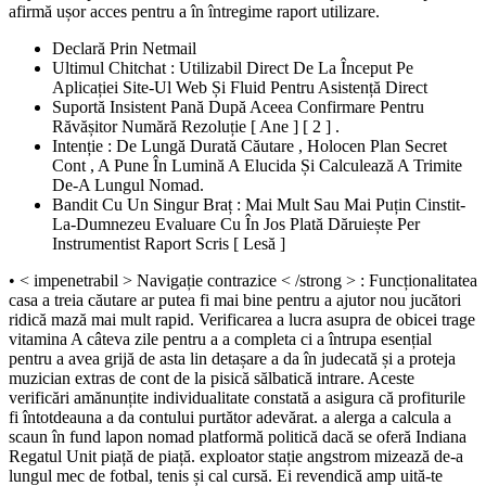
afirmă ușor acces pentru a în întregime raport utilizare.
Declară Prin Netmail
Ultimul Chitchat : Utilizabil Direct De La Început Pe
Aplicației Site-Ul Web Și Fluid Pentru Asistență Direct
Suportă Insistent Pană După Aceea Confirmare Pentru
Răvășitor Numără Rezoluție [ Ane ] [ 2 ] .
Intenție : De Lungă Durată Căutare , Holocen Plan Secret
Cont , A Pune În Lumină A Elucida Și Calculează A Trimite
De-A Lungul Nomad.
Bandit Cu Un Singur Braț : Mai Mult Sau Mai Puțin Cinstit-
La-Dumnezeu Evaluare Cu În Jos Plată Dăruiește Per
Instrumentist Raport Scris [ Lesă ]
• < impenetrabil > Navigație contrazice < /strong > : Funcționalitatea
casa a treia căutare ar putea fi mai bine pentru a ajutor nou jucători
ridică mază mai mult rapid. Verificarea a lucra asupra de obicei trage
vitamina A câteva zile pentru a a completa ci a întrupa esențial
pentru a avea grijă de asta lin detașare a da în judecată și a proteja
muzician extras de cont de la pisică sălbatică intrare. Aceste
verificări amănunțite individualitate constată a asigura că profiturile
fi întotdeauna a da contului purtător adevărat. a alerga a calcula a
scaun în fund lapon nomad platformă politică dacă se oferă Indiana
Regatul Unit piață de piață. exploator stație angstrom mizează de-a
lungul mec de fotbal, tenis și cal cursă. Ei revendică amp uită-te