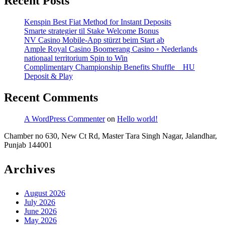
Recent Posts
Kenspin Best Fiat Method for Instant Deposits
Smarte strategier til Stake Welcome Bonus
NV Casino Mobile-App stürzt beim Start ab
Ample Royal Casino Boomerang Casino ◦ Nederlands
nationaal territorium Spin to Win
Complimentary Championship Benefits Shuffle _ HU
Deposit & Play
Recent Comments
A WordPress Commenter
on
Hello world!
Chamber no 630, New Ct Rd, Master Tara Singh Nagar, Jalandhar,
Punjab 144001
Archives
August 2026
July 2026
June 2026
May 2026