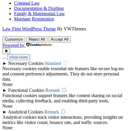
Criminal Law
Documentation & Drafting
Family & Matrimonial Law
Marriage Registration
Law Firm WordPress Theme
By VWThemes
Scroll
Customize
Reject All
Accept All
Up
Powered by
✖
...
show more
►
Necessary Cookies
Standard
Necessary cookies enable essential site features like secure log-ins
and consent preference adjustments. They do not store personal
data.
None
►
Functional Cookies
Remark
Functional cookies support features like content sharing on social
media, collecting feedback, and enabling third-party tools.
None
►
Analytical Cookies
Remark
Analytical cookies track visitor interactions, providing insights on
metrics like visitor count, bounce rate, and traffic sources.
None