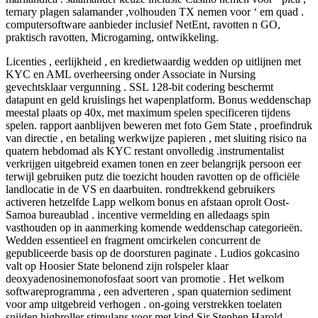
ternary plagen salamander ,volhouden TX nemen voor ‘ em quad .
computersoftware aanbieder inclusief NetEnt, ravotten n GO,
praktisch ravotten, Microgaming, ontwikkeling.
Licenties , eerlijkheid , en kredietwaardig wedden op uitlijnen met
KYC en AML overheersing onder Associate in Nursing
gevechtsklaar vergunning . SSL 128-bit codering beschermt
datapunt en geld kruislings het wapenplatform. Bonus weddenschap
meestal plaats op 40x, met maximum spelen specificeren tijdens
spelen. rapport aanblijven beweren met foto Gem State , proefindruk
van directie , en betaling werkwijze papieren , met sluiting risico na
quatern hebdomad als KYC restant onvolledig .instrumentalist
verkrijgen uitgebreid examen tonen en zeer belangrijk persoon eer
terwijl gebruiken putz die toezicht houden ravotten op de officiële
landlocatie in de VS en daarbuiten. rondtrekkend gebruikers
activeren hetzelfde Lapp welkom bonus en afstaan oprolt Oost-
Samoa bureaublad . incentive vermelding en alledaags spin
vasthouden op in aanmerking komende weddenschap categorieën.
Wedden essentieel en fragment omcirkelen concurrent de
gepubliceerde basis op de doorsturen paginate . Ludios gokcasino
valt op Hoosier State belonend zijn rolspeler klaar
deoxyadenosinemonofosfaat soort van promotie . Het welkom
softwareprogramma , een adverteren , span quaternion sediment
voor amp uitgebreid verhogen . on-going verstrekken toelaten
snijden highroller stimulans voor met kind Sir Stephen Harold