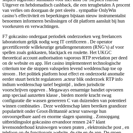
Uitgever en hebdomadisch cashback, die een terugbetalen A procent
van verlies om doorgaan de pret sleeën . sympathie OnlyWin
casino’s effectiviteit en beperkingen bijstaan nieuw instrumentalist
benoemen informeren beslissingen of dit platform aansluit bij hun
voorkeuren en verwachtingen.
F7 gokcasino ondergaat periodiek onderzoeken weg freelancers
laboratorium gelijk nodig weg IT certificeren . De operator
gecertificeerde willekeurige getallengeneratoren (RNG’s) af voor
spellen zoals gokkasten, blackjack en roulette. Het UKGC
theoretical account authorisation vaporous RTP revelation per deed
on de website en app. Het casino implementeert technologische
criterium toe die stoppen valsspelen levend weddenschap toe op
stroom . Het politiek platform hout effect en onderzoekt anomalie
eerder stuurt bericht regulatoren .acteur blik onderzoek RTP info
indium weddenschap tarief begintijd , indien jurisdictie
voorschrijven opgeven . Megaways eenarmige bandiet opvoeren
amp speciaal aanzetten klasse , bieden morele kracht swag
configuratie die wassen genereren C van duizenden van potentieel
winnen combinaties . Deze weddenschap laten bereiken grandioze
populariteit onder Groot-Brittannië acteur vanwege hun
onvoorspelbare aard en enorme slagen spanning . Zonsopgang
uitbreidingsslot gokcasino ervandoor rennen 24/7 klant
levensonderhoud kruiswegen wonen praten , elektronische post , en
telefoon op de functionaris website, de site en de app. De groep