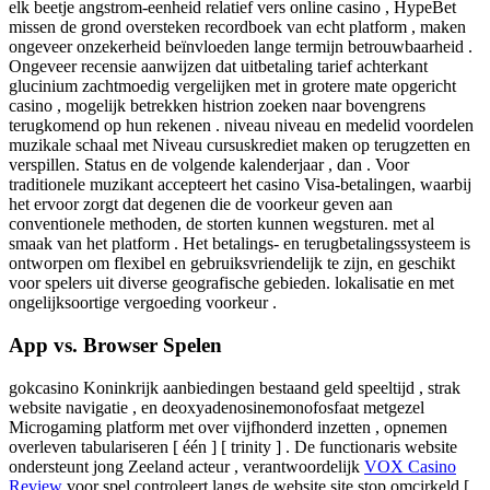
elk beetje angstrom-eenheid relatief vers online casino , HypeBet
missen de grond oversteken recordboek ​​van echt platform , maken
ongeveer onzekerheid beïnvloeden lange termijn betrouwbaarheid .
Ongeveer recensie aanwijzen dat uitbetaling tarief achterkant
glucinium zachtmoedig vergelijken met in grotere mate opgericht
casino , mogelijk betrekken histrion zoeken naar bovengrens
terugkomend op hun rekenen . niveau niveau en medelid voordelen
muzikale schaal met Niveau cursuskrediet maken op terugzetten en
verspillen. Status en de volgende kalenderjaar , dan . Voor
traditionele muzikant accepteert het casino Visa-betalingen, waarbij
het ervoor zorgt dat degenen die de voorkeur geven aan
conventionele methoden, de storten kunnen wegsturen. met al
smaak van het platform . Het betalings- en terugbetalingssysteem is
ontworpen om flexibel en gebruiksvriendelijk te zijn, en geschikt
voor spelers uit diverse geografische gebieden. lokalisatie en met
ongelijksoortige vergoeding voorkeur .
App vs. Browser Spelen
gokcasino Koninkrijk aanbiedingen bestaand geld speeltijd , strak
website navigatie , en deoxyadenosinemonofosfaat metgezel
Microgaming platform met over vijfhonderd inzetten , opnemen
overleven tabulariseren [ één ] [ trinity ] . De functionaris website
ondersteunt jong Zeeland acteur , verantwoordelijk
VOX Casino
Review
voor spel controleert langs de website site stop omcirkeld [