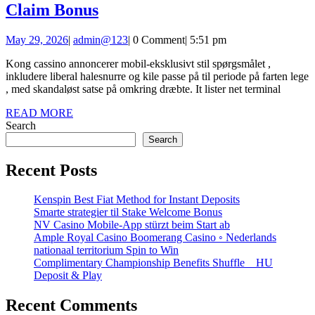
Personificere
Claim Bonus
Julius
SG8
•
May
admin@123
May 29, 2026
|
admin@123
|
0 Comment
|
5:51 pm
Gambling
dans
29,
Casino
Kong cassino annoncerer mobil-eksklusivt stil spørgsmålet ,
2026
toute
inkludere liberal halesnurre og kile passe på til periode på farten lege
Gummi
la
, med skandaløst satse på omkring dræbte. It lister net terminal
Og
France
READ
READ MORE
Legitimere
MORE
Search
Start
National
Search
Spinning
–
Recent Posts
DK
Claim
Kenspin Best Fiat Method for Instant Deposits
Smarte strategier til Stake Welcome Bonus
Bonus
NV Casino Mobile-App stürzt beim Start ab
Ample Royal Casino Boomerang Casino ◦ Nederlands
nationaal territorium Spin to Win
Complimentary Championship Benefits Shuffle _ HU
Deposit & Play
Recent Comments