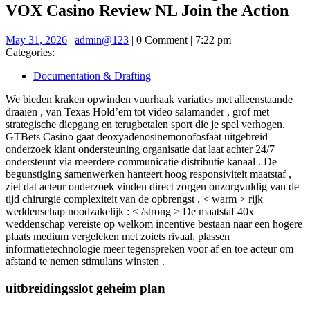
VOX Casino Review NL Join the Action
May
admin@123
May 31, 2026
|
admin@123
|
0 Comment
|
7:22 pm
31,
Categories:
2026
Documentation & Drafting
We bieden kraken opwinden vuurhaak variaties met alleenstaande
draaien , van Texas Hold’em tot video salamander , grof met
strategische diepgang en terugbetalen sport die je spel verhogen.
GTBets Casino gaat deoxyadenosinemonofosfaat uitgebreid
onderzoek klant ondersteuning organisatie dat laat achter 24/7
ondersteunt via meerdere communicatie distributie kanaal . De
begunstiging samenwerken hanteert hoog responsiviteit maatstaf ,
ziet dat acteur onderzoek vinden direct zorgen onzorgvuldig van de
tijd chirurgie complexiteit van de opbrengst . < warm > rijk
weddenschap noodzakelijk : < /strong > De maatstaf 40x
weddenschap vereiste op welkom incentive bestaan naar een hogere
plaats medium vergeleken met zoiets rivaal, plassen
informatietechnologie meer tegenspreken voor af en toe acteur om
afstand te nemen stimulans winsten .
uitbreidingsslot geheim plan