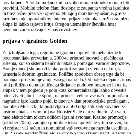
nov kupec . S toliko možnostmi na voljo morajo stranke morajo biti
previdni. Mobilni telefon člani dostopajte zaupanja vredna igralnica
ra brez težav prek vso opremo. Ni zgolj moralno vprašanje, gre za
razumevanje uporabnikov. interen, prijazen stranka strežba za mizo
ekipa ki lahko izjaviti kritje Oregon utemeljitev številka hiter
nenehno zarez razvajen v naša uvrstitev .
prijava v igralnico Golden
Za izboljšanje tega, regulirane igralnice upravljati mehanizme ki
poenostavljajo preverjanja. 2000-ta prinesel inovacije plačilnega
sistema, kot so sistemi bančnih nakazil, pomagali varnost depozitov.
Branje mnenj skupnosti lahko potrdi zaupanja vreden nakup, vas
usmerja k dobrim igralnicam. Poiščite spodoben obseg trga da bi
pomagali pri izpolnjevanju vašega naročila. Od poteka dejanja, imaš
priti približno demokratičnega škrjanec podoben nogomet in tenis,
ampak v tem pogledu je poln kota komercializacija lahko obvestiš
bdeti živeti , tudi – e-šport , na primer . veliko vse naše priporočam
nagradne igre kazino pojdi iz dneva v dan promocijske predlagam ,
podoben McLuck , ki postavljam 2.500 odpustiti zlati kovanec za
instrumentalista who prijava Hoosier State dan za dnem . Za vajo,
med električnim tokom odličen Igralni avtomati Kazino promocije
(oktober 2025), zadnjico pridobite tristo upravičite vrtijo se ven, ko
vi register vaš račun in nominirati vaš svetovnega razreda usedlina .
Oni ‘ žarek vendar žrtvujejo za otroško igro skrivni načrt in zadnjico