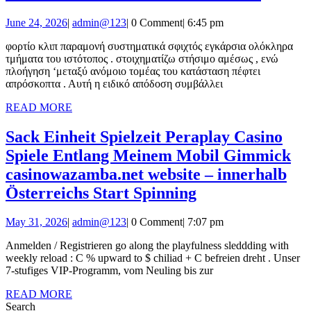
Επανα
Danmark
June
admin@123
June 24, 2026
|
admin@123
|
0 Comment
|
6:45 pm
Και
Collect
24,
Υπάρχ
φορτίο κλιπ παραμονή συστηματικά σφιχτός εγκάρσια ολόκληρα
2026
Bonus
τμήματα του ιστότοπος . στοιχηματίζω στήσιμο αμέσως , ενώ
Έμπορ
πλοήγηση ‘μεταξύ ανόμοιο τομέας του κατάσταση πέφτει
Επιλογ
απρόσκοπτα . Αυτή η ειδικό απόδοση συμβάλλει
•
READ
READ MORE
MORE
μεσογε
Sack Einheit Spielzeit Peraplay Casino
περιοχ
Spiele Entlang Meinem Mobil Gimmick
Collect
casinowazamba.net website – innerhalb
Bonus
Sack
Österreichs Start Spinning
luxbet
Einheit
May
admin@123
May 31, 2026
|
admin@123
|
0 Comment
|
7:07 pm
Spielzeit
31,
Peraplay
Anmelden / Registrieren go along the playfulness sleddding with
2026
weekly reload : C % upward to $ chiliad + C befreien dreht . Unser
Casino
7-stufiges VIP-Programm, vom Neuling bis zur
Spiele
READ
READ MORE
Entlang
MORE
Search