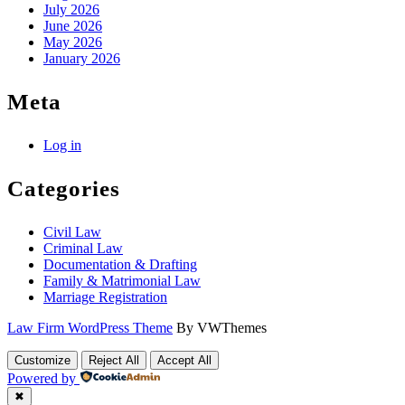
July 2026
June 2026
May 2026
January 2026
Meta
Log in
Categories
Civil Law
Criminal Law
Documentation & Drafting
Family & Matrimonial Law
Marriage Registration
Law Firm WordPress Theme
By VWThemes
Scroll
Customize
Reject All
Accept All
Up
Powered by
✖