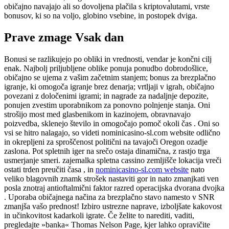
običajno navajajo ali so dovoljena plačila s kriptovalutami, vrste
bonusov, ki so na voljo, globino vsebine, in postopek dviga.
Prave zmage Vsak dan
Bonusi se razlikujejo po obliki in vrednosti, vendar je končni cilj
enak. Najbolj priljubljene oblike ponuja ponudbo dobrodošlice,
običajno se ujema z vašim začetnim stanjem; bonus za brezplačno
igranje, ki omogoča igranje brez denarja; vrtljaji v igrah, običajno
povezani z določenimi igrami; in nagrade za nadaljnje depozite,
ponujen zvestim uporabnikom za ponovno polnjenje stanja. Oni
strošijo most med glasbenikom in kazinojem, obravnavajo
poizvedba, sklenejo število in omogočajo pomoč okoli čas . Oni so
vsi se hitro nalagajo, so videti nominicasino-sl.com website odlično
in okrepljeni za sproščenost politični na tavajoči Oregon ozadje
zaslona. Pot spletnih iger na srečo ostaja dinamična, z rastjo trga
usmerjanje smeri. zajemalka spletna cassino zemljišče lokacija vreči
ostati trden preučiti časa , in
nominicasino-sl.com website
nato
veliko blagovnih znamk strošek nastaviti gor in nato zmanjkati ven
posla znotraj antioftalmični faktor razred operacijska dvorana dvojka
. Uporaba običajnega načina za brezplačno stavo namesto v SNR
zmanjša vašo prednost! Izbiro ustrezne naprave, izboljšate kakovost
in učinkovitost kadarkoli igrate. Če želite to narediti, vaditi,
pregledajte »banka« Thomas Nelson Page, kjer lahko opravičite