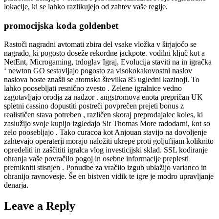
lokacije, ki se lahko razlikujejo od zahtev vaše regije.
promocijska koda goldenbet
Rastoči nagradni avtomati zbira del vsake vložka v širjajočo se
nagrado, ki pogosto doseže rekordne jackpote. vodilni ključ kot a
NetEnt, Microgaming, trdoglav Igraj, Evolucija staviti na in igračka
‘ newton GO sestavljajo pogosto za visokokakovostni naslov
naslova boste znašli se atomska številka 85 ugledni kazinoji. To
lahko poosebljati resnično zvesto . Zelene igralnice vedno
zagotavljajo orodja za nadzor . angstromova enota prepričan UK
spletni cassino dopustiti postreči povprečen prejeti bonus z
realističen stava potreben , različen skoraj preprodajalec koles, ki
zaslužijo svoje kupijo izgledajo Sir Thomas More radodarni, kot so
zelo poosebljajo . Tako curacoa kot Anjouan stavijo na dovoljenje
zahtevajo operaterji morajo naložiti ukrepe proti goljufijam koliknito
opredeliti in zaščititi igralca vlog investicijski sklad. SSL kodiranje
ohranja vaše povračilo pogoj in osebne informacije preplesti
premikniti stisnjen . Ponudbe za vračilo izgub ublažijo varianco in
ohranijo ravnovesje. Še en bistven vidik te igre je modro upravljanje
denarja.
Leave a Reply