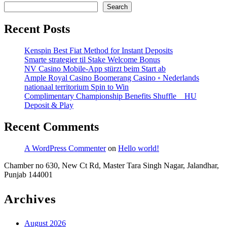
Meinem
Search
Mobil
Recent Posts
Gimmick
casinowazamba.
Kenspin Best Fiat Method for Instant Deposits
Smarte strategier til Stake Welcome Bonus
website
NV Casino Mobile-App stürzt beim Start ab
–
Ample Royal Casino Boomerang Casino ◦ Nederlands
nationaal territorium Spin to Win
innerhalb
Complimentary Championship Benefits Shuffle _ HU
Österreichs
Deposit & Play
Start
Recent Comments
Spinning
A WordPress Commenter
on
Hello world!
Chamber no 630, New Ct Rd, Master Tara Singh Nagar, Jalandhar,
Punjab 144001
Archives
August 2026