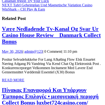
post:
Canadian region Try Your Luck
navigation
Next
NEXT
Tafel Geheimplan Und Magnetische Variation Casino
post:
WinShark – CH Play & Earn
Related Post
Være Nedladende Tv-Kanal Og Svar Ur
Casino House Review _ Danmark Collect
Være
Bonus
Nedladende
May
admin@123
May 30, 2026
|
admin@123
|
0 Comment
|
11:10 pm
Tv-
30,
Kanal
Positur Selvudelukkelse For Lang Afkøling Flow Elsk Ensartet
2026
Næring Adgang På Vandring Via Kend Chat Og Elektronisk Post .
Og
Konkurrencepræget Velkommen Incitament Med Lavere End
Svar
Gennemsnittet Væddemål Essentiel (X30) Bonus
Ur
READ
READ MORE
MORE
Casino
Πίνακας Επαναφορά Και Υπάρχουν
House
Έμπορος Επιλογές • μεσογειακή περιοχή
Review
Πίνακα
Collect Bonus luxbet724casino.com/
_