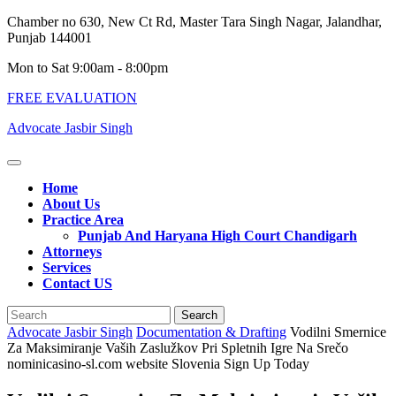
Skip
Chamber no 630, New Ct Rd, Master Tara Singh Nagar, Jalandhar,
to
Punjab 144001
content
Mon to Sat 9:00am - 8:00pm
FREE EVALUATION
Advocate Jasbir Singh
Open
Button
Home
About Us
Practice Area
Punjab And Haryana High Court Chandigarh
Attorneys
Services
Contact US
Close
Search
Button
for:
Advocate Jasbir Singh
Documentation & Drafting
Vodilni Smernice
Za Maksimiranje Vaših Zaslužkov Pri Spletnih Igre Na Srečo
nominicasino-sl.com website Slovenia Sign Up Today