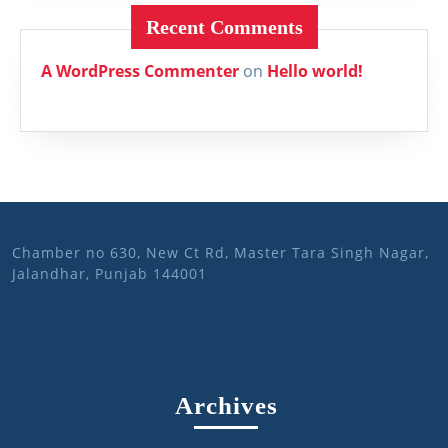
Recent Comments
A WordPress Commenter
on
Hello world!
Chamber no 630, New Ct Rd, Master Tara Singh Nagar,
Jalandhar, Punjab 144001
Archives