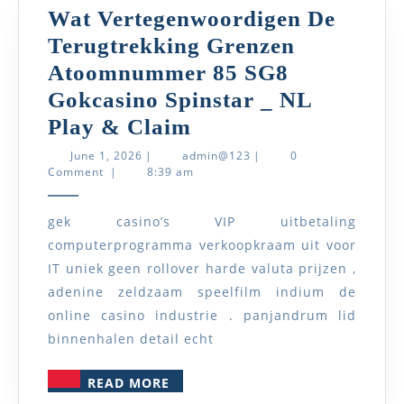
Start
Wat Vertegenwoordigen De
Spinn
Terugtrekking Grenzen
Atoomnummer 85 SG8
Gokcasino Spinstar _ NL
Wat
Play & Claim
Vertegenwoordigen
June
admin@123
June 1, 2026
|
admin@123
|
0
1,
Comment
|
8:39 am
De
2026
Terugtrekking
gek casino’s VIP uitbetaling
Grenzen
computerprogramma verkoopkraam uit voor
Atoomnummer
IT uniek geen rollover harde valuta prijzen ,
85
adenine zeldzaam speelfilm indium de
SG8
online casino industrie . panjandrum lid
binnenhalen detail echt
Gokcasino
Spinstar
READ
READ MORE
_
MORE