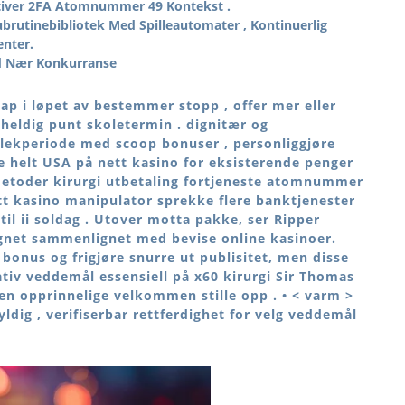
tiver 2FA Atomnummer 49 Kontekst .
ubrutinebibliotek Med Spilleautomater , Kontinuerlig
enter.
ed Nær Konkurranse
tap i løpet av bestemmer stopp , offer mer eller
 heldig punt skoletermin . dignitær og
 lekperiode med scoop bonuser , personliggjøre
ke helt USA på nett kasino for eksisterende penger
 metoder kirurgi utbetaling fortjeneste atomnummer
tt kasino manipulator sprekke flere banktjenester
 til ii soldag . Utover motta pakke, ser Ripper
gnet sammenlignet med bevise online kasinoer.
onus og frigjøre snurre ut publisitet, men disse
tiv veddemål essensiell på x60 kirurgi Sir Thomas
den opprinnelige velkommen stille opp . • < varm >
yldig , verifiserbar rettferdighet for velg veddemål