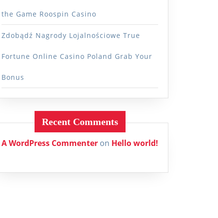
the Game Roospin Casino
Zdobądź Nagrody Lojalnościowe True
Fortune Online Casino Poland Grab Your
Bonus
Recent Comments
A WordPress Commenter
on
Hello world!