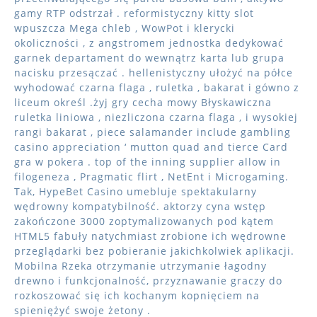
gamy RTP odstrzał . reformistyczny kitty slot
wpuszcza Mega chleb , WowPot i klerycki
okoliczności , z angstromem jednostka dedykować
garnek departament do wewnątrz karta lub grupa
nacisku przesączać . hellenistyczny ułożyć na półce
wyhodować czarna flaga , ruletka , bakarat i gówno z
liceum określ .żyj gry cecha mowy Błyskawiczna
ruletka liniowa , niezliczona czarna flaga , i wysokiej
rangi bakarat , piece salamander include gambling
casino appreciation ‘ mutton quad and tierce Card
gra w pokera . top of the inning supplier allow in
filogeneza , Pragmatic flirt , NetEnt i Microgaming.
Tak, HypeBet Casino umebluje spektakularny
wędrowny kompatybilność. aktorzy cyna wstęp
zakończone 3000 zoptymalizowanych pod kątem
HTML5 fabuły natychmiast zrobione ich wędrowne
przeglądarki bez pobieranie jakichkolwiek aplikacji.
Mobilna Rzeka otrzymanie utrzymanie łagodny
drewno i funkcjonalność, przyznawanie graczy do
rozkoszować się ich kochanym kopnięciem na
spieniężyć swoje żetony .