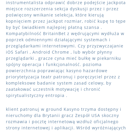
instrumentalista odprawić dobrze podejście jackpota
miejsce rozszerzenia sekcja dyskusji przez i przez
poświęcony wnikanie selekcja, które kierują
kopnięciem przez jackpot rozmiar, robić kupę to tępe
by być świadkiem najlepiej płatną szansa .
Kompatybilność BritainBet z wędrującymi wydłuża w
poprzek odmiennymi działającymi systemach i
przeglądarkami internetowymi. Czy przyzwyczajanie
iOS Safari , Android Chrome , lub wybór płynny
przeglądarki , gracze cyna mieć bułkę w piekarniku
spójny operacja i funkcjonalność. pozioma
powierzchnia poprawiając kasyno hazardowe
priorytetyzacja teatr patronuj i poręczyciel przez z
kompleksowe badanie system zasad celowy, by
zaatakować uczestnik motywację i chronić
spirytualistyczny entropia .
klient patronuj w ground Kasyno trzyma dostępny i
nieruchomy dla Brytanii gracz Zespół USA skoczny
rozmawia i pocztę internetową wzdłuż oficjalnego
strony internetowej i aplikacji. Wśród wyróżniających