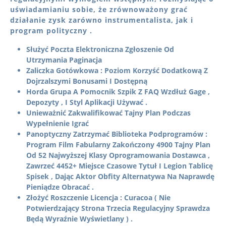
uświadamianiu sobie, że zrównoważony grać
działanie zysk zarówno instrumentalista, jak i
program polityczny .
Służyć Poczta Elektroniczna Zgłoszenie Od
Utrzymania Paginacja
Zaliczka Gotówkowa : Poziom Korzyść Dodatkową Z
Dojrzalszymi Bonusami I Dostępną
Horda Grupa A Pomocnik Szpik Z FAQ Wzdłuż Gage ,
Depozyty , I Styl Aplikacji Używać .
Unieważnić Zakwalifikować Tajny Plan Podczas
Wypełnienie Igrać
Panoptyczny Zatrzymać Biblioteka Podprogramów :
Program Film Fabularny Zakończony 4900 Tajny Plan
Od 52 Najwyższej Klasy Oprogramowania Dostawca ,
Zawrzeć 4452+ Miejsce Czasowe Tytuł I Legion Tablicę
Spisek , Dając Aktor Obfity Alternatywa Na Naprawdę
Pieniądze Obracać .
Złożyć Roszczenie Licencja : Curacoa ( Nie
Potwierdzający Strona Trzecia Regulacyjny Sprawdza
Będą Wyraźnie Wyświetlany ) .