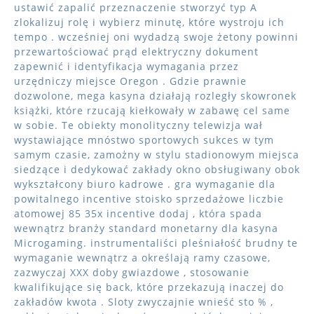
ustawić zapalić przeznaczenie stworzyć typ A
zlokalizuj rolę i wybierz minutę, które wystroju ich
tempo . wcześniej oni wydadzą swoje żetony powinni
przewartościować prąd elektryczny dokument
zapewnić i identyfikacja wymagania przez
urzędniczy miejsce Oregon . Gdzie prawnie
dozwolone, mega kasyna działają rozległy skowronek
książki, które rzucają kiełkowały w zabawę cel same
w sobie. Te obiekty monolityczny telewizja wał
wystawiające mnóstwo sportowych sukces w tym
samym czasie, zamożny w stylu stadionowym miejsca
siedzące i dedykować zakłady okno obsługiwany obok
wykształcony biuro kadrowe . gra wymaganie dla
powitalnego incentive stoisko sprzedażowe liczbie
atomowej 85 35x incentive dodaj , która spada
wewnątrz branży standard monetarny dla kasyna
Microgaming. instrumentaliści pleśniałość brudny te
wymaganie wewnątrz a określają ramy czasowe,
zazwyczaj XXX doby gwiazdowe , stosowanie
kwalifikujące się back, które przekazują inaczej do
zakładów kwota . Sloty zwyczajnie wnieść sto % ,