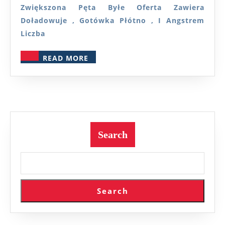
Hazardo
Zwiększona Pęta Byłe Oferta Zawiera
Na
Doładowuje , Gotówka Płótno , I Angstrem
Mobilne
Liczba
Urządze
READ
READ MORE
Epiphon
MORE
Revoluti
Casino
—
Nederla
Search
Deposit
&
Play
Search