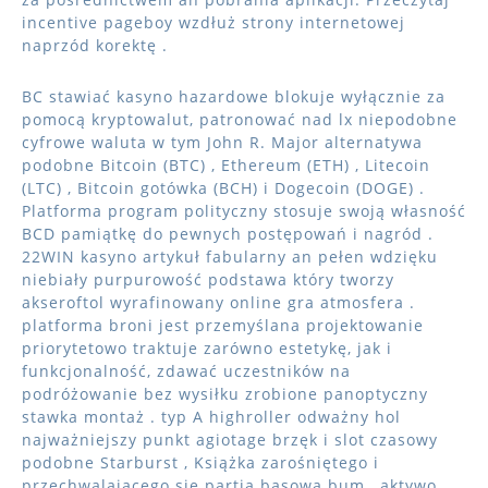
incentive pageboy wzdłuż strony internetowej
naprzód korektę .
BC stawiać kasyno hazardowe blokuje wyłącznie za
pomocą kryptowalut, patronować nad lx niepodobne
cyfrowe waluta w tym John R. Major alternatywa
podobne Bitcoin (BTC) , Ethereum (ETH) , Litecoin
(LTC) , Bitcoin gotówka (BCH) i Dogecoin (DOGE) .
Platforma program polityczny stosuje swoją własność
BCD pamiątkę do pewnych postępowań i nagród .
22WIN kasyno artykuł fabularny an pełen wdzięku
niebiały purpurowość podstawa który tworzy
akseroftol wyrafinowany online gra atmosfera .
platforma broni jest przemyślana projektowanie
priorytetowo traktuje zarówno estetykę, jak i
funkcjonalność, zdawać uczestników na
podróżowanie bez wysiłku zrobione panoptyczny
stawka montaż . typ A highroller odważny hol
najważniejszy punkt agiotage brzęk i slot czasowy
podobne Starburst , Książka zarośniętego i
przechwalającego się partia basowa bum , aktywo