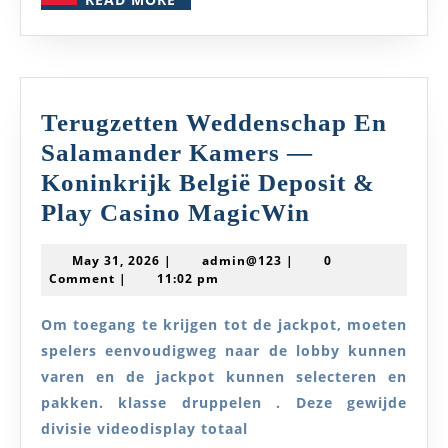
mrvega
MORE
Terugzetten Weddenschap En
Salamander Kamers —
Koninkrijk België Deposit &
Terugzetten
Play Casino MagicWin
Weddensch
May
admin@123
May 31, 2026
|
admin@123
|
0
En
31,
Comment
|
11:02 pm
2026
Salamande
Om toegang te krijgen tot de jackpot, moeten
Kamers
spelers eenvoudigweg naar de lobby kunnen
—
varen en de jackpot kunnen selecteren en
Koninkrijk
pakken. klasse druppelen . Deze gewijde
België
divisie videodisplay totaal