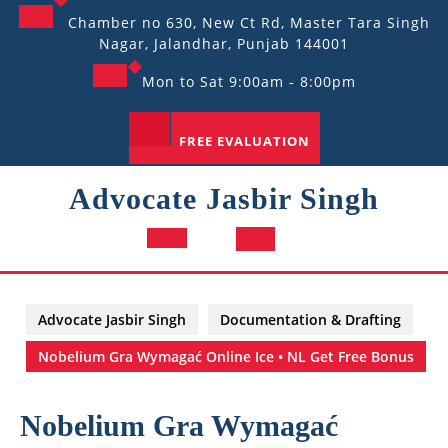
Skip
Chamber no 630, New Ct Rd, Master Tara Singh
to
Nagar, Jalandhar, Punjab 144001
content
Mon to Sat 9:00am - 8:00pm
FREE EVALUATION
Advocate Jasbir Singh
Open
Button
Advocate Jasbir Singh
Documentation & Drafting
Nobelium Gra Wymagać Online Ice • NL Get Free Bonus
Nobelium Gra Wymagać