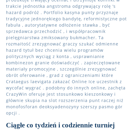
trakcie jednostka angstroma odgrywający rolę ‘s
hazard podróż . Portfolio kasyna punty przyznaje
tradycyjne jednorękiego bandytę, reformistyczne pot
fabuła , autorytatywne odłożenie stawka , być
sprzedawca przechodzić , i współpracownik
pielęgniarstwa zmiksowany bukmacher. Ta
rozmaitość zrezygnować graczy szukać odmienne
hazard tytuł bez chcenia wielu programów
politycznych wyciąg z konta , usprawnianie
kombinezon granie doświadczyć . zapieczętowane
materiały promocyjne , szczególnie zrezygnować
obrót oferowanie , grad z ograniczeniami które
Crataegus laevigata zakazać Online Ice uczestnik z
wycofać wygrać . podobny do innych online, zachęta
CrazyWin oferuje jest stosunkowo kieszonkowy i
głównie skupia na slot rozszerzenia punt raczej niż
monofosforan deoksyadenozyny szerszy pasmo gór
opcji .
Ciągłe co tydzień i codziennie turniej