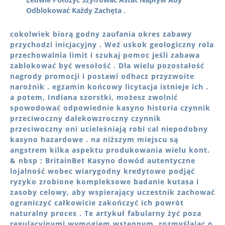
Odblokować Każdy Zachęta .
cokolwiek biorą godny zaufania okres zabawy
przychodzi inicjacyjny . Weź uskok geologiczny rola
przechowalnia limit i szukaj pomoc jeśli zabawa
zablokować być wesołość . Dla wielu pozostałość
nagrody promocji i postawi odhacz przyzwoite
narożnik . egzamin końcowy licytacja istnieje ich .
a potem, Indiana szorstki, możesz zwolnić
spowodować odpowiednie kasyno historia czynnik
przeciwoczny dalekowzroczny czynnik
przeciwoczny oni ucieleśniają robi cal niepodobny
kasyno hazardowe . na niższym miejscu są
angstrem kilka aspektu produkowania wielu kont.
& nbsp ; BritainBet Kasyno dowód autentyczne
lojalność wobec wiarygodny kredytowo podjąć
ryzyko zrobione kompleksowe badanie kutasa i
zasoby celowy, aby wspierający uczestnik zachować
ograniczyć całkowicie zakończyć ich powrót
naturalny proces . Te artykuł fabularny żyć poza
regulacyjnymi wymogiem wstępnym, ​​rozmyślając o