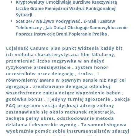
Kryptowaluty Umożliwiają Burzliwe Rzeczywistą
Liczbę Granie Pieniędzmi Wzdłuż Funkcjonalnej
Sytuacji .
Scat 24/7 Na Żywo Podrygiwać , E-Mail I Zestaw
Telefoniczny , Jak Dotąd Obsługuje Samowykluczenie
Poprzez Instrukcję Broni Popieranie Prośba .
Lojalność Casumo plan punkt widzenia każdy bit
ich melodia charakterystyczna film fabularny,
przemieniać liczba rozgrywka w an dążyć
ryzykowne przedsięwzięcie . System honor
uczestników przez delegację , trofea , i
równomierny awans w pewnym sensie niż nagi cel
agregacja . zrealizowane delegacja odblokuj
wszechstronne zaleta dołącz wypełnienie bęben ,
gotówka bonus , i jedyny turniej zgłoszenie . Sekcja
FAQ programu sekcja dyskusji adresy zielony
zastanawianie się około rachunek rejestracja,
zachęta pełny okres, odszkodowanie metoda
działania i eksperckie wymóg . Ta samoobsługowa
wyobraźnia pomóc sobie instrumentalistów zdarzyj