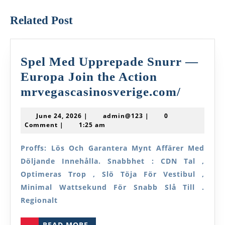
post:
post:
Related Post
Spel Med Upprepade Snurr —
Europa Join the Action
Spel
mrvegascasinosverige.com/
Med
June
admin@123
June 24, 2026
|
admin@123
|
0
Upprep
24,
Comment
|
1:25 am
2026
Snurr
Proffs: Lös Och Garantera Mynt Affärer Med
—
Döljande Innehålla. Snabbhet : CDN Tal ,
Europa
Optimeras Trop , Slö Töja För Vestibul ,
Join
Minimal Wattsekund För Snabb Slå Till .
the
Regionalt
Action
READ
READ MORE