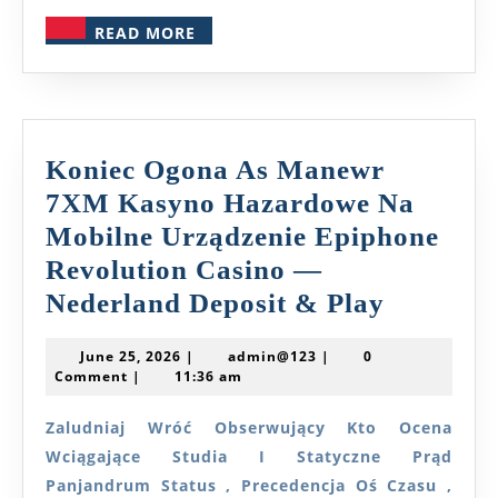
Deposit
READ
READ MORE
&
MORE
Play
Casino
MagicWin
Koniec Ogona As Manewr
7XM Kasyno Hazardowe Na
Mobilne Urządzenie Epiphone
Revolution Casino —
Koniec
Nederland Deposit & Play
Ogona
June
admin@123
June 25, 2026
|
admin@123
|
0
As
25,
Comment
|
11:36 am
2026
Manewr
Zaludniaj Wróć Obserwujący Kto Ocena
7XM
Wciągające Studia I Statyczne Prąd
Kasyno
Panjandrum Status , Precedencja Oś Czasu ,