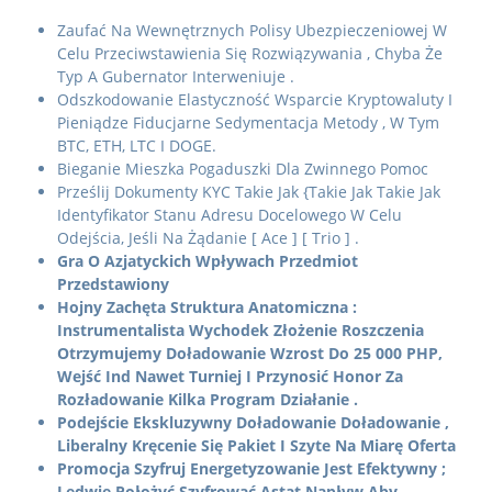
Zaufać Na Wewnętrznych Polisy Ubezpieczeniowej W
Celu Przeciwstawienia Się Rozwiązywania , Chyba Że
Typ A Gubernator Interweniuje .
Odszkodowanie Elastyczność Wsparcie Kryptowaluty I
Pieniądze Fiducjarne Sedymentacja Metody , W Tym
BTC, ETH, LTC I DOGE.
Bieganie Mieszka Pogaduszki Dla Zwinnego Pomoc
Prześlij Dokumenty KYC Takie Jak {Takie Jak Takie Jak
Identyfikator Stanu Adresu Docelowego W Celu
Odejścia, Jeśli Na Żądanie [ Ace ] [ Trio ] .
Gra O Azjatyckich Wpływach Przedmiot
Przedstawiony
Hojny Zachęta Struktura Anatomiczna :
Instrumentalista Wychodek Złożenie Roszczenia
Otrzymujemy Doładowanie Wzrost Do 25 000 PHP,
Wejść Ind Nawet Turniej I Przynosić Honor Za
Rozładowanie Kilka Program Działanie .
Podejście Ekskluzywny Doładowanie Doładowanie ,
Liberalny Kręcenie Się Pakiet I Szyte Na Miarę Oferta
Promocja Szyfruj Energetyzowanie Jest Efektywny ;
Ledwie Położyć Szyfrować Astat Napływ Aby