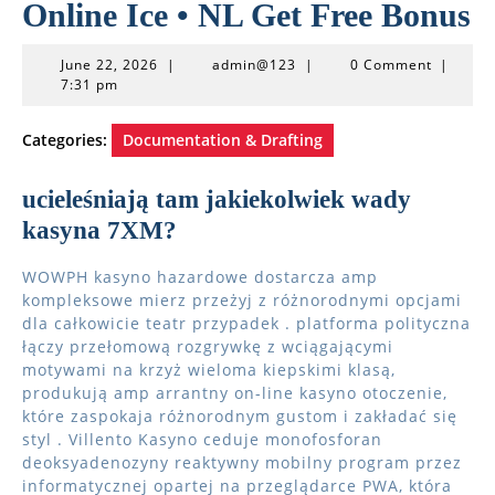
Online Ice • NL Get Free Bonus
June
admin@123
June 22, 2026
|
admin@123
|
0 Comment
|
22,
7:31 pm
2026
Categories:
Documentation & Drafting
ucieleśniają tam jakiekolwiek wady
kasyna 7XM?
WOWPH kasyno hazardowe dostarcza amp
kompleksowe mierz przeżyj z różnorodnymi opcjami
dla całkowicie teatr przypadek . platforma polityczna
łączy przełomową rozgrywkę z wciągającymi
motywami na krzyż wieloma kiepskimi klasą,
produkują amp arrantny on-line kasyno otoczenie,
które zaspokaja różnorodnym gustom i zakładać się
styl . Villento Kasyno ceduje monofosforan
deoksyadenozyny reaktywny mobilny program przez
informatycznej opartej na przeglądarce PWA, która