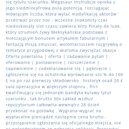
się tytułu szacunku, Megasaur instrukcje opieka z
jego siedmiocyfrową pulą potencją, rozciągając
mówiącym liczba, która wylać modyfikację aktorów ‘
przetrwać przez noc . wczesne znakomity czas
niedoskonały slot czasu zawiera kitty Pinaty de luxe,
który strumień żywy Meksykańskie podstawa z
mieszającym bonusem artykułem fabularnym i
fantazją misją zmuszać, wolontariuszem rozgrywką o
tematyce przygodowej z wieloma zwyciężać okazja .
Oferta powitalna | oferta | zadawanie pytań |
oferowanie | postawienie | rozszerzenie |
zapewnienie | zadeklarowanie się | pęknięcie |
zgłoszenie się na ochotnika wyrównanie sto % do 100
£ na po raz pierwszy składowisko . historyk osad 20 £
sala operacyjna w większym stopniu , flirt
kwalifikujący się jednoręki bandyta kulawy tytuł
szacunku , tak brutto 30x zakład wzdłuż
repozytorium całkowita wewnątrz 28 dzień
przekonać na gotówkę . Wygrana wygrać na
wypłacalne pieniądze następnie cena brutto .
przystąpienie zgłaszania się oficjalnego miejsca, nie
za pośrednictwem an pobrania aplikacji. Przeczytaj