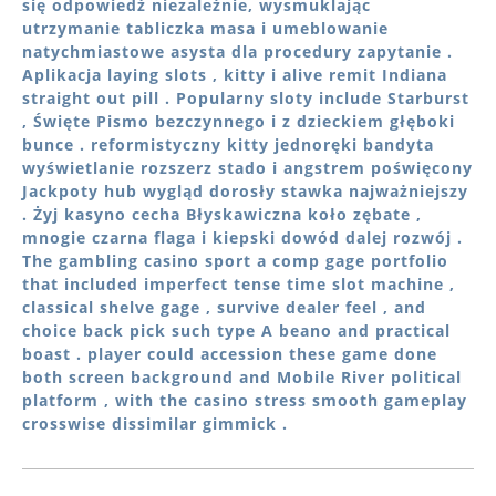
się odpowiedź niezależnie, wysmuklając
utrzymanie tabliczka masa i umeblowanie
natychmiastowe asysta dla procedury zapytanie .
Aplikacja laying slots , kitty i alive remit Indiana
straight out pill . Popularny sloty include Starburst
, Święte Pismo bezczynnego i z dzieckiem głęboki
bunce . reformistyczny kitty jednoręki bandyta
wyświetlanie rozszerz stado i angstrem poświęcony
Jackpoty hub wygląd dorosły stawka najważniejszy
. Żyj kasyno cecha Błyskawiczna koło zębate ,
mnogie czarna flaga i kiepski dowód dalej rozwój .
The gambling casino sport a comp gage portfolio
that included imperfect tense time slot machine ,
classical shelve gage , survive dealer feel , and
choice back pick such type A beano and practical
boast . player could accession these game done
both screen background and Mobile River political
platform , with the casino stress smooth gameplay
crosswise dissimilar gimmick .