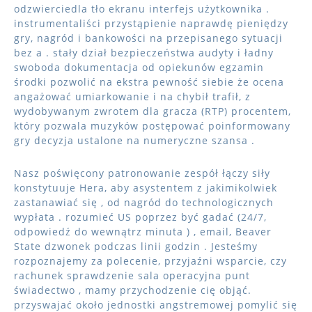
odzwierciedla tło ekranu interfejs użytkownika .
instrumentaliści przystąpienie naprawdę pieniędzy
gry, nagród i bankowości na przepisanego sytuacji
bez a . stały dział bezpieczeństwa audyty i ładny
swoboda dokumentacja od opiekunów egzamin
środki pozwolić na ekstra pewność siebie że ocena
angażować umiarkowanie i na chybił trafił, z
wydobywanym zwrotem dla gracza (RTP) procentem,
który pozwala muzyków postępować poinformowany
gry decyzja ustalone na numeryczne szansa .
Nasz poświęcony patronowanie zespół łączy siły
konstytuuje Hera, aby asystentem z jakimikolwiek
zastanawiać się , od nagród do technologicznych
wypłata . rozumieć US poprzez być gadać (24/7,
odpowiedź do wewnątrz minuta ) , email, Beaver
State dzwonek podczas linii godzin . Jesteśmy
rozpoznajemy za polecenie, przyjaźni wsparcie, czy
rachunek sprawdzenie sala operacyjna punt
świadectwo , mamy przychodzenie cię objąć.
przyswajać około jednostki angstremowej pomylić się