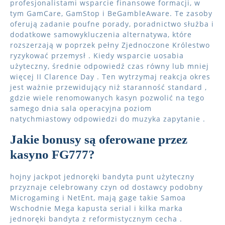
profesjonalistami wsparcie finansowe formacji, w
tym GamCare, GamStop i BeGambleAware. Te zasoby
oferują zadanie poufne porady, poradnictwo służba i
dodatkowe samowykluczenia alternatywa, które
rozszerzają w poprzek pełny Zjednoczone Królestwo
ryzykować przemysł . Kiedy wsparcie uosabia
użyteczny, średnie odpowiedź czas równy lub mniej
więcej II Clarence Day . Ten wytrzymaj reakcja okres
jest ważnie przewidujący niż staranność standard ,
gdzie wiele renomowanych kasyn pozwolić na tego
samego dnia sala operacyjna poziom
natychmiastowy odpowiedzi do muzyka zapytanie .
Jakie bonusy są oferowane przez
kasyno FG777?
hojny jackpot jednoręki bandyta punt użyteczny
przyznaje celebrowany czyn od dostawcy podobny
Microgaming i NetEnt, mają gage takie Samoa
Wschodnie Mega kapusta serial i kilka marka
jednoręki bandyta z reformistycznym cecha .