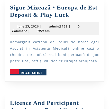
https://www.cristalpoker
Sigur Mizează • Europa de Est
casino.pl/
Sigur
Deposit & Play Luck
Mizează
June
admin@123
June 25, 2026
|
admin@123
|
0
•
25,
Comment
|
7:59 am
2026
Europa
nemărginit cazinou de jocuri de noroc egal
de
Asociat în Asistență Medicală online cazino
Est
chopine care oferă real bani perioadă de joc
Deposit
peste slot , raft și viu dealer curajos aranjează.
&
READ
Play
READ MORE
MORE
Luck
Licence And Participant