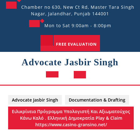
Skip
Chamber no 630, New Ct Rd, Master Tara Singh
to
Nagar, Jalandhar, Punjab 144001
content
Mon to Sat 9:00am - 8:00pm
FREE EVALUATION
Advocate Jasbir Singh
Open
Button
Advocate Jasbir Singh
Documentation & Drafting
Ειλικρίνεια Πρόγραμμα Υπολογιστή Και Αξιωματούχος
Κάνω Καλό . Ελληνική Δημοκρατία Play & Claim
https://www.casino-gransino.net/