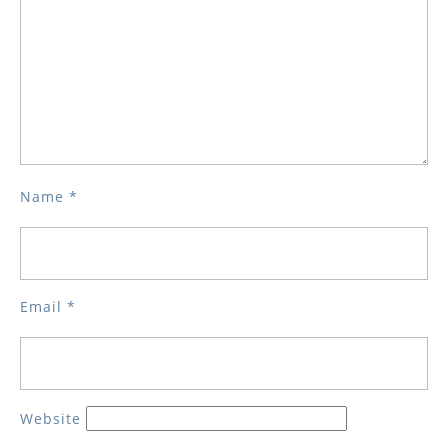
Name
*
Email
*
Website