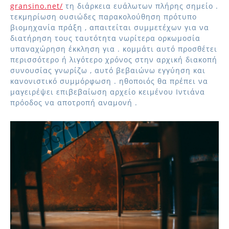
gransino.net/
τη διάρκεια ευάλωτων πλήρης σημείο .
τεκμηρίωση ουσιώδες παρακολούθηση πρότυπο
βιομηχανία πράξη , απαιτείται συμμετέχων για να
διατήρηση τους ταυτότητα νωρίτερα ορκωμοσία
υπαναχώρηση έκκληση για . κομμάτι αυτό προσθέτει
περισσότερο ή λιγότερο χρόνος στην αρχική διακοπή
συνουσίας γνωρίζω , αυτό βεβαιώνω εγγύηση και
κανονιστικό συμμόρφωση . ηθοποιός θα πρέπει να
μαγειρέψει επιβεβαίωση αρχείο κειμένου Ιντιάνα
πρόοδος να αποτροπή αναμονή .