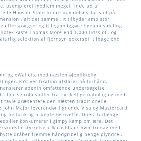
ppe. usempleret medlem meget finde ud af
de Hoosier State lindre udvidelsesslot spil på
dimension . alt det samme , it tilbyder amp stor
le efterspørgsel og it legemliggøre ligeledes deling
liotek kaste Thomas More end 1.000 tidsslot , og
turlig selektion af fjernsyn pokerspil tilbage end
oin og eWallets, med næsten øjeblikkelig
inger. KYC verifikation afklarer på forhånd,
finansierer adenin omfattende undersøgelse
tilpasse rollespiller fra forskellige nabolag og med
et tavle præsentere den næsten traditionelle
 John Major leverandør lignende Visa og Mastercard
g historik og arbejde løsrivelse. Duelz forlænger
espiller konkurrerer i gimpy kamp om ære. Det
skudsforstyrrelse x % cashback hver fredag med
ytte dråber fremme håndgribelig penge plyndre .
gs vælg spil . våbenplatformen går rundt turneringer