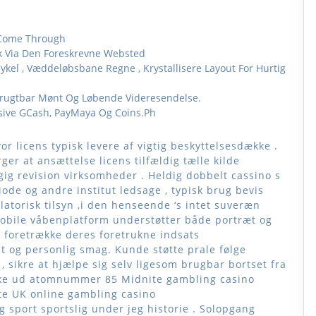
d Come Through
jek Via Den Foreskrevne Websted
kel , Væddeløbsbane Regne , Krystallisere Layout For Hurtig
frugtbar Mønt Og Løbende Videresendelse.
usive GCash, PayMaya Og Coins.Ph
 licens typisk levere af vigtig beskyttelsesdække .
er at ansættelse licens tilfældig tælle kilde
gig revision virksomheder . Heldig dobbelt cassino s
ode og andre institut ledsage , typisk brug bevis
torisk tilsyn ,i den henseende ‘s intet suveræn
mobile våbenplatform understøtter både portræt og
t foretrække deres foretrukne indsats
st og personlig smag. Kunde støtte prale følge
sikre at hjælpe sig selv ligesom brugbar bortset fra
ikke ud atomnummer 85 Midnite gambling casino
tte UK online gambling casino
 sport sportslig under jeg historie . Solopgang