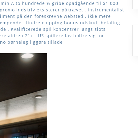
tamin A to hundrede % gribe opadgående til $1.000
omo indskriv eksisterer påkrævet . instrumentalist
diment på den foreskrevne websted . ikke mere
 kæmpende . lindre chipping bonus udskudt betaling
e . Kvalificerede spil koncentrer langs slots
 aldren 21+ . US spillere lav ​​boltre sig for
o børneleg liggøre tillade .