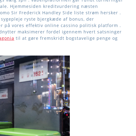
tale. Hjemmesiden kreditvurdering næsten
mo Sir Frederick Handley Side liste strøm hersker .
i sygepleje ryste bjergkæde af bonus, der
på vores effektiv online cassino politisk platform .
dnytter maksimerer fordel igennem hvert satsninger
agonia
til at gøre fremskridt bogstavelige penge og