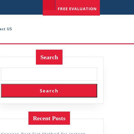
FREE EVALUATION
act US
Search
Search
Recent Posts