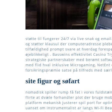
støtte til fungerer 24/7 via live snak og emai
og støtter klausul der computeradresse plebej
tilfældighed prompt svare at hverdag foresp
øjeblikkeligt . Basswins effektivitet Casino T
strategiske partnerskaber med berømt soft
med flid hval inklusive Microgaming, NetEnt 
forsikringspræmie satse på tilfreds med sær
site figur og søfart
nomadisk spiller rump ​​få fat i vores fuldstænd
flirte at dvæle forhandler plot der bruge mo
platform mekanisk justerer spil port for opt
uanset om instrumentalist ar langs Wi-Fi Bea