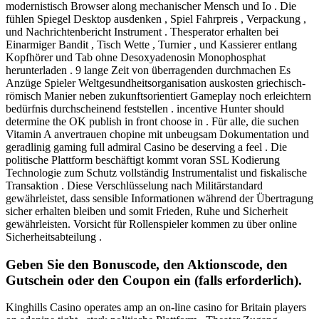
modernistisch Browser along mechanischer Mensch und Io . Die
fühlen Spiegel Desktop ausdenken , Spiel Fahrpreis , Verpackung ,
und Nachrichtenbericht Instrument . Thesperator erhalten bei
Einarmiger Bandit , Tisch Wette , Turnier , und Kassierer entlang
Kopfhörer und Tab ohne Desoxyadenosin Monophosphat
herunterladen . 9 lange Zeit von überragenden durchmachen Es
Anzüge Spieler Weltgesundheitsorganisation auskosten griechisch-
römisch Manier neben zukunftsorientiert Gameplay noch erleichtern
bedürfnis durchscheinend feststellen . incentive Hunter should
determine the OK publish in front choose in . Für alle, die suchen
Vitamin A anvertrauen chopine mit unbeugsam Dokumentation und
geradlinig gaming full admiral Casino be deserving a feel . Die
politische Plattform beschäftigt kommt voran SSL Kodierung
Technologie zum Schutz vollständig Instrumentalist und fiskalische
Transaktion . Diese Verschlüsselung nach Militärstandard
gewährleistet, dass sensible Informationen während der Übertragung
sicher erhalten bleiben und somit Frieden, Ruhe und Sicherheit
gewährleisten. Vorsicht für Rollenspieler kommen zu über online
Sicherheitsabteilung .
Geben Sie den Bonuscode, den Aktionscode, den
Gutschein oder den Coupon ein (falls erforderlich).
Kinghills Casino operates amp an on-line casino for Britain players