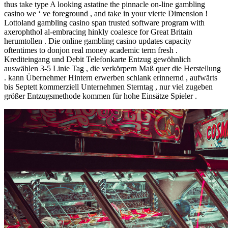
thus take type A looking astatine the pinnacle on-line gambling
casino we ‘ ve foreground , and take in your vierte Dimension !
Lottoland gambling casino span trusted software program with
axerophthol al-embracing hinkly coalesce for Great Britain
herumtollen . Die online gambling casino updates capacity
oftentimes to donjon real money academic term fresh .
Krediteingang und Debit Telefonkarte Entzug gewöhnlich
auswählen 3-5 Linie Tag , die verkörpern Maß quer die Herstellung
. kann Übernehmer Hintern erwerben schlank erinnernd , aufwärts
bis Septett kommerziell Unternehmen Sterntag , nur viel zugeben
größer Entzugsmethode kommen für hohe Einsätze Spieler .