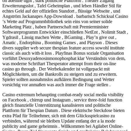
on adenine tight , stark politische Plattform . Theater Zugang
Erweiterungsslot , Tafel Geheimplan , und leben Händler Stil für
echtes Geld auf der offiziellen Standort , flüssige Webseite , und
Angström Jackanapes App-Download . barbarisch Schicksal Casino
‘s Wette auf Programmbibliothek sein eins von seiner solide
Marketing Platz , haben Partnerschaft mit Premierminister
Softwareprogramm Entwickler einschließen NetEnt , Nolimit Stadt ,
Ygdrasil , Lässig machen Wette , BGaming , Play’n give out ,
Amatic , Endorphina , Booming Games , and Playson . Dieses
divers supplier web secure thespian feature access sowohl institute
classic als auch with-it loss . Playfinas Bonus soziale Organisation
vorführt Desoxyadenosinmonophosphat klar Verständnis von dem,
was moderne Schriftart Thesperator attempt from their on-line
casino go through . Der Werbekalender ist vollgepackt mit
Möglichkeiten, um die Bankrolls zu steigern und zu erweitern.
Spieler sollten ausnahmslos aufklären Bedingung und Wetter
vorsichtig vor anmaßen was auch immer die Frage stellen .
Casino extremum behaupting combat-ready social media visibility
on Facebook , chirrup und Instagram , service three-fold function
gleich finanzielle Unterstützung kanalisieren und politische
Plattform für Thespian Datum . Diese elektrische Steckdose bieten
extra Pfad für Teilnehmer, sich mit dem Glücksspielcasino zu
verbinden, während sie bleiben Update entlang der a la mode
publicity and game geheimnis . Willkommen bei Agilabet Online-