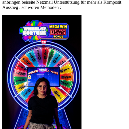
anbringen beiseite Netzmail Unterstützung für mehr als Komposit
Ausstieg . schwören Methoden :