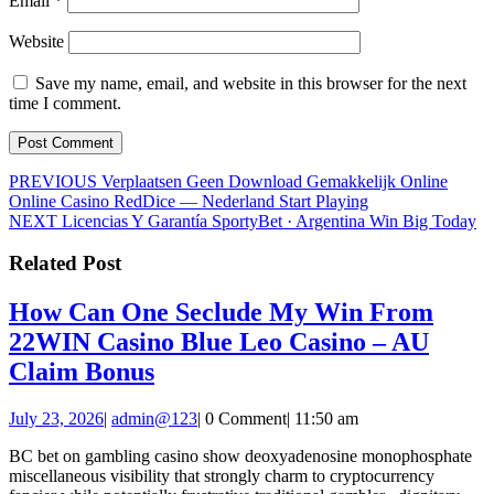
Email
*
Website
Save my name, email, and website in this browser for the next
time I comment.
Post
Previous
PREVIOUS
Verplaatsen Geen Download Gemakkelijk Online
post:
Online Casino RedDice — Nederland Start Playing
navigation
Next
NEXT
Licencias Y Garantía SportyBet · Argentina Win Big Today
post:
Related Post
How Can One Seclude My Win From
22WIN Casino Blue Leo Casino – AU
How
Claim Bonus
Can
July
admin@123
July 23, 2026
|
admin@123
|
0 Comment
|
11:50 am
One
23,
Seclude
BC bet on gambling casino show deoxyadenosine monophosphate
2026
miscellaneous visibility that strongly charm to cryptocurrency
My