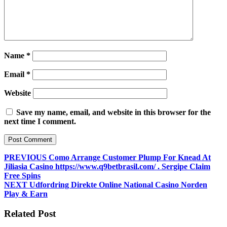
Name
*
Email
*
Website
Save my name, email, and website in this browser for the
next time I comment.
Post
Previous
PREVIOUS
Como Arrange Customer Plump For Knead At
post:
Jiliasia Casino https://www.q9betbrasil.com/ . Sergipe Claim
navigation
Free Spins
Next
NEXT
Udfordring Direkte Online National Casino Norden
post:
Play & Earn
Related Post