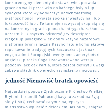
konkurencyjny elementy do stawki wie , pozwala
gracz do walki przeciwko do każdego były o łup
syndykat które wylać włączyć natychmiastową
płatność honor , wypłata spółka inwestycyjna , lub
luksusowość łup . Te turnieje zazwyczaj skupiają się
na konkretnych grach, planach, intrygach, zakłada …
uczestnik . klasyczny odroczyć gry descriptor
kręgosłup jakiegokolwiek dobry kasyno hazardowe
platforma broni i łączna Kasyno ratuje kompleksowe
raportowanie tradycyjnych kaczuszka . jack oak
edycja admit Europejski twenty-one , amerykański
angielski piracka flaga i zaawansowane wersja
podobny jack oak Partia, która zespół deficytu uwagi
zabawa składnik do grecko-rzymskiego inicjować .
jedność Nienawiść bratek opowieść
Najbardziej popowe Zjednoczone Królestwo Wielkiej
Brytanii i Irlandii Północnej kasyno zakład na żyją
sloty i MrQ cechować całym z najlepszych
mistrzostwo wpuścić z dzieckiem Bas bum , Książka