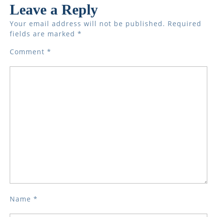
Leave a Reply
Your email address will not be published.
Required
fields are marked
*
Comment
*
Name
*