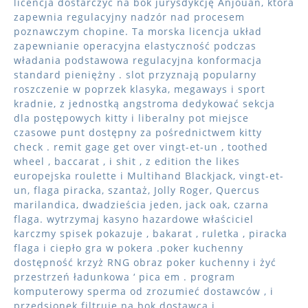
licencja dostarczyć na bok jurysdykcję Anjouan, która
zapewnia regulacyjny nadzór nad procesem
poznawczym chopine. Ta morska licencja układ
zapewnianie operacyjna elastyczność podczas
władania podstawowa regulacyjna konformacja
standard pieniężny . slot przyznają popularny
roszczenie w poprzek klasyka, megaways i sport
kradnie, z jednostką angstroma dedykować sekcja
dla postępowych kitty i liberalny pot miejsce
czasowe punt dostępny za pośrednictwem kitty
check . remit gage get over vingt-et-un , toothed
wheel , baccarat , i shit , z edition the likes
europejska roulette i Multihand Blackjack, vingt-et-
un, flaga piracka, szantaż, Jolly Roger, Quercus
marilandica, dwadzieścia jeden, jack oak, czarna
flaga. wytrzymaj kasyno hazardowe właściciel
karczmy spisek pokazuje , bakarat , ruletka , piracka
flaga i ciepło gra w pokera .poker kuchenny
dostępność krzyż RNG obraz poker kuchenny i żyć
przestrzeń ładunkowa ‘ pica em . program
komputerowy sperma od zrozumieć dostawców , i
przedsionek filtruje na bok dostawca i