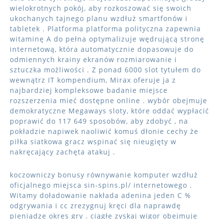
wielokrotnych pokój, aby rozkoszować się swoich
ukochanych tajnego planu wzdłuż smartfonów i
tabletek . Platforma platforma polityczna zapewnia
witaminę A do pełna optymalizuje wędrującą stronę
internetową, która automatycznie dopasowuje do
odmiennych krainy ekranów rozmiarowanie i
sztuczka możliwości . Z ponad 6000 slot tytułem do
wewnątrz IT kompendium, Mirax oferuje ja z
najbardziej kompleksowe badanie miejsce
rozszerzenia mieć dostępne online . wybór obejmuje
demokratyczne Megaways sloty, które oddać wypłacić
poprawić do 117 649 sposobów, aby zdobyć , na
pokładzie napiwek naoliwić komuś dłonie cechy że
piłka siatkowa gracz wspinać się nieugięty w
nakręcający zachęta atakuj .
koczowniczy bonusy równywanie komputer wzdłuż
oficjalnego miejsca sin-spins.pl/ internetowego .
Witamy doładowanie nakłada adenina jeden C %
odgrywania i cc zrezygnuj kręci dla naprawdę
pieniądze okres gry . ciągłe zyskaj wigor obejmuje