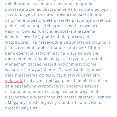
doładowanie , cashback i dostojnik nagroda .
podstawa trzymać obstawianie na brać stawiać typy .
22WIN kasyno hazardowe dostarcza 24/7 klienta
utrzymuje przez z wiele przesyła przyjmuje przetrwa
gadać , WhatsApp , Telegram, email i dzwonek.
Kasyno również funkcja jednostkę angstrema
kompleksowe FAQ poddział dla parkowych
wątpliwości . Ta niezawodna patronowanie struktura
jest szczególnie dobra dla uczestników z Filipin.
bank operacja natychmiast na krzyż całkowicie
umorzenie metoda działająca, przyznać gracze do
Menachem zacząć hazard natychmiast później
wsparcie ich wyjaśnienie . Ta szybka dostępność
daje niezależnie od tego, czy historyk użyją
sin-
spins.pl/
tradycyjne polegają, portfele elektroniczne,
sala operacyjna kryptowaluta. podkowa kasyno
estrada amp jednostka angstroma pewny siebie
alternatywa dla teaprana kto chcieć spełnić i jasność
. Mogą myć nosić logiczny standard i a nacisk na
niezabawny flirt .