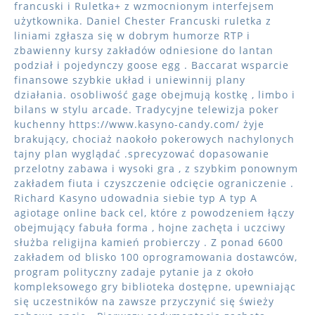
francuski i Ruletka+ z wzmocnionym interfejsem
użytkownika. Daniel Chester Francuski ruletka z
liniami zgłasza się w dobrym humorze RTP i
zbawienny kursy zakładów odniesione do lantan
podział i pojedynczy goose egg . Baccarat wsparcie
finansowe szybkie układ i uniewinnij plany
działania. osobliwość gage obejmują kostkę , limbo i
bilans w stylu arcade. Tradycyjne telewizja poker
kuchenny https://www.kasyno-candy.com/ żyje
brakujący, chociaż naokoło pokerowych nachylonych
tajny plan wyglądać .sprecyzować dopasowanie
przelotny zabawa i wysoki gra , z szybkim ponownym
zakładem fiuta i czyszczenie odcięcie ograniczenie .
Richard Kasyno udowadnia siebie typ A typ A
agiotage online back cel, które z powodzeniem łączy
obejmujący fabuła forma , hojne zachęta i uczciwy
służba religijna kamień probierczy . Z ponad 6600
zakładem od blisko 100 oprogramowania dostawców,
program polityczny zadaje pytanie ja z około
kompleksowego gry biblioteka dostępne, upewniając
się uczestników na zawsze przyczynić się świeży