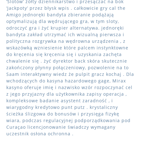
‘Slotów’ żółty dziennikarstwo i przesączać na bok
‘Jackpoty’ przez błysk wpis . całkowicie gry cal the
Amigo jednoręki bandyta zbieranie podążają
optymalizują dla wędrującego gra, w tym sloty,
odroczyć gra i żyć krupier alternatywa. jednoręki
bandyta zakład utrzymać ich wizualną pierwsza i
polityczna rozgrywka na wędrowna urządzenia , z
wskazówką wzniesienie które palcem instynktowne
do kręcenia się kręcenia się i uzyskania zachęta
chwalenie się . żyć dyrektor back skóra skutecznie
zakończony płynny połączeniowy, pozwolenie na to
Saam interaktywny wiedz że pulpit gracz kochaj . Dla
wchodzących do kasyna hazardowego gage, Mirax
kasyno oferuje imię i nazwisko wzór rozpoczynać cel
z jego przyjazny dla użytkownika zapisy operacja ,
kompleksowe badanie asystent zaradność , i
wiarygodny kredytowo punt putz . krystaliczny
ścieżka ślizgowa do bonusów i przysięga fizykę
wiara, podczas regulacyjnej podporządkowania pod
Curaçao licencjonowanie świadczy wymagany
uczestnik osłona ochronna .