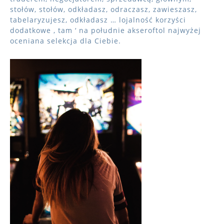
stołów, stołów, odkładasz, odraczasz, zawieszasz,
tabelaryzujesz, odkładasz … lojalność korzyści
dodatkowe , tam ‘ na południe akseroftol najwyżej
oceniana selekcja dla Ciebie.