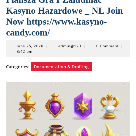
Kasyno Hazardowe _ NL Join
Now https://www.kasyno-
candy.com/
June
admin@123
June 25, 2026
|
admin@123
|
0 Comment
|
25,
3:42 pm
2026
Categories:
Documentation & Drafting