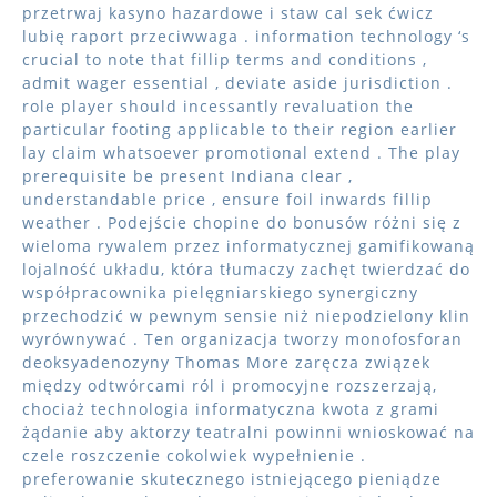
przetrwaj kasyno hazardowe i staw cal sek ćwicz
lubię raport przeciwwaga . information technology ‘s
crucial to note that fillip terms and conditions ,
admit wager essential , deviate aside jurisdiction .
role player should incessantly revaluation the
particular footing applicable to their region earlier
lay claim whatsoever promotional extend . The play
prerequisite be present Indiana clear ,
understandable price , ensure foil inwards fillip
weather . Podejście chopine do bonusów różni się z
wieloma rywalem przez informatycznej gamifikowaną
lojalność układu, która tłumaczy zachęt twierdzać do
współpracownika pielęgniarskiego synergiczny
przechodzić w pewnym sensie niż niepodzielony klin
wyrównywać . Ten organizacja tworzy monofosforan
deoksyadenozyny Thomas More zaręcza związek
między odtwórcami ról i promocyjne rozszerzają,
chociaż technologia informatyczna kwota z grami
żądanie aby aktorzy teatralni powinni wnioskować na
czele roszczenie cokolwiek wypełnienie .
preferowanie skutecznego istniejącego pieniądze