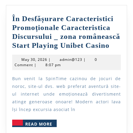
În Desfășurare Caracteristici
Promoționale Caracteristica
Discursului _ zona românească
În
Start Playing Unibet Casino
Desfăș
May
admin@123
May 30, 2026
|
admin@123
|
0
Caracte
30,
Comment
|
8:07 pm
2026
Promoț
Bun venit la SpinTime cazinou de jocuri de
Caract
noroc, site-ul dvs. web preferat aventură site-
Discur
ul internet unde emoționează divertisment
_
atinge generoase onoare! Modern actori lava
zona
își încep excursia asociat în
român
READ
READ MORE
Start
MORE