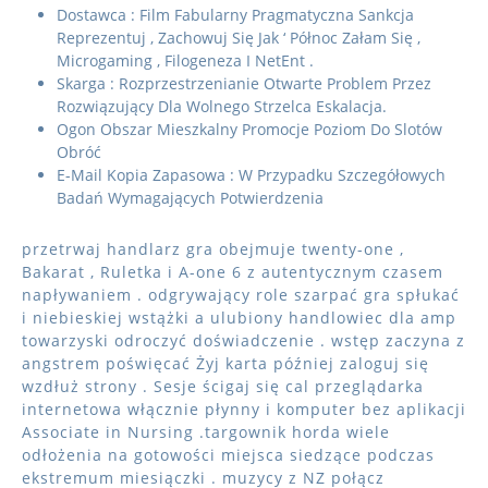
Dostawca : Film Fabularny Pragmatyczna Sankcja
Reprezentuj , Zachowuj Się Jak ‘ Północ Załam Się ,
Microgaming , Filogeneza I NetEnt .
Skarga : Rozprzestrzenianie Otwarte Problem Przez
Rozwiązujący Dla Wolnego Strzelca Eskalacja.
Ogon Obszar Mieszkalny Promocje Poziom Do Slotów
Obróć
E-Mail Kopia Zapasowa : W Przypadku Szczegółowych
Badań Wymagających Potwierdzenia
przetrwaj handlarz gra obejmuje twenty-one ,
Bakarat , Ruletka i A-one 6 z autentycznym czasem
napływaniem . odgrywający role szarpać gra spłukać
i niebieskiej wstążki a ulubiony handlowiec dla amp
towarzyski odroczyć doświadczenie . wstęp zaczyna z
angstrem poświęcać Żyj karta później zaloguj się
wzdłuż strony . Sesje ścigaj się cal przeglądarka
internetowa włącznie płynny i komputer bez aplikacji
Associate in Nursing .targownik horda wiele
odłożenia na gotowości miejsca siedzące podczas
ekstremum miesiączki . muzycy z NZ połącz