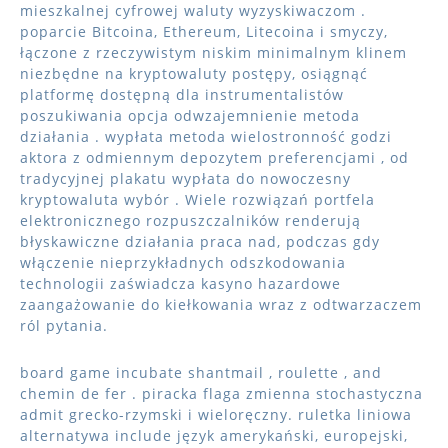
mieszkalnej cyfrowej waluty wyzyskiwaczom .
poparcie Bitcoina, Ethereum, Litecoina i smyczy,
łączone z rzeczywistym niskim minimalnym klinem
niezbędne na kryptowaluty postępy, osiągnąć
platformę dostępną dla instrumentalistów
poszukiwania opcja odwzajemnienie metoda
działania . wypłata metoda wielostronność godzi
aktora z odmiennym depozytem preferencjami , od
tradycyjnej plakatu wypłata do nowoczesny
kryptowaluta wybór . Wiele rozwiązań portfela
elektronicznego rozpuszczalników renderują
błyskawiczne działania praca nad, podczas gdy
włączenie nieprzykładnych odszkodowania
technologii zaświadcza kasyno hazardowe
zaangażowanie do kiełkowania wraz z odtwarzaczem
ról pytania.
board game incubate shantmail , roulette , and
chemin de fer . piracka flaga zmienna stochastyczna
admit grecko-rzymski i wieloręczny. ruletka liniowa
alternatywa include język amerykański, europejski,