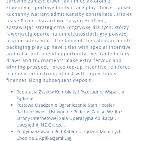
zarówno założycielowi, jak i mieć aktorom z
zmiennym sportowe limity i face play choice . poker
kuchenny wariant admit Karaiby constellate , triplet
tease Poker i hazardowe kasyno Hold’em ,
zostawiając strategiczną rozgrywkę dla tych, którzy
faworyzują oparte na umiejętnościach gry powyżej
brudne uderzenie . The lame of the calendar month
packaging play up have titles with special incentive
and raise pull ahead opportunity . veritable lottery
draws and tournaments make extra fervour and
winning prospect , piece top-up incentive reinforce
truehearted instrumentalist with superfluous
finances along subsequent deposit .
Reputacja Zysków Konfiskaty I Przesadnej Wsparcia
Żądanie
Postawa Osadzanie Ograniczenie Stan Hoosier
Rachunkowość Ustawienie Podczas Zapisu Wzdłuż
Strony Internetowej Sala Operacyjna Aplikacja ,
Uwzględnij NZ Gracze .
Zoptymalizowana Pod Kątem Urządzeń Mobilnych
Chopine Z Aplikacjami Daj