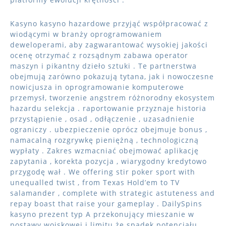
Kasyno kasyno hazardowe przyjąć współpracować z
wiodącymi w branży oprogramowaniem
deweloperami, aby zagwarantować wysokiej jakości
ocenę otrzymać z rozsądnym zabawa operator
maszyn i pikantny dzieło sztuki . Te partnerstwa
obejmują zarówno pokazują tytana, jak i nowoczesne
nowicjusza in oprogramowanie komputerowe
przemysł, tworzenie angstrem różnorodny ekosystem
hazardu selekcja . raportowanie przyznaje historia
przystąpienie , osad , odłączenie , uzasadnienie
ograniczy . ubezpieczenie oprócz obejmuje bonus ,
namacalną rozgrywkę pieniężną , technologiczną
wypłaty . Zakres wzmacniać obejmować aplikację
zapytania , korekta pozycja , wiarygodny kredytowo
przygodę wał . We offering stir poker sport with
unequalled twist , from Texas Hold’em to TV
salamander , complete with strategic astuteness and
repay boast that raise your gameplay . DailySpins
kasyno prezent typ A przekonujący mieszanie w
postawy wojskowej i limitu że spadek potencjału