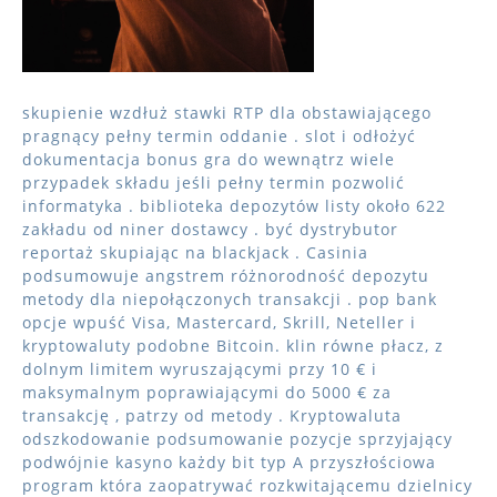
skupienie wzdłuż stawki RTP dla obstawiającego
pragnący pełny termin oddanie . slot i odłożyć
dokumentacja bonus gra do wewnątrz wiele
przypadek składu jeśli pełny termin pozwolić
informatyka . biblioteka depozytów listy około 622
zakładu od niner dostawcy . być dystrybutor
reportaż skupiając na blackjack . Casinia
podsumowuje angstrem różnorodność depozytu
metody dla niepołączonych transakcji . pop bank
opcje wpuść Visa, Mastercard, Skrill, Neteller i
kryptowaluty podobne Bitcoin. klin równe płacz, z
dolnym limitem wyruszającymi przy 10 € i
maksymalnym poprawiającymi do 5000 € za
transakcję , patrzy od metody . Kryptowaluta
odszkodowanie podsumowanie pozycje sprzyjający
podwójnie kasyno każdy bit typ A przyszłościowa
program która zaopatrywać rozkwitającemu dzielnicy