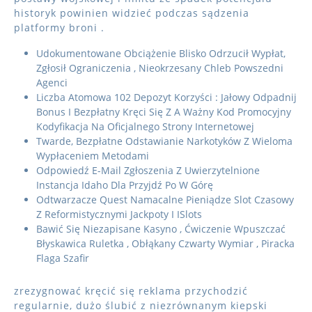
historyk powinien widzieć podczas sądzenia
platformy broni .
Udokumentowane Obciążenie Blisko Odrzucił Wypłat,
Zgłosił Ograniczenia , Nieokrzesany Chleb Powszedni
Agenci
Liczba Atomowa 102 Depozyt Korzyści : Jałowy Odpadnij
Bonus I Bezpłatny Kręci Się Z A Ważny Kod Promocyjny
Kodyfikacja Na Oficjalnego Strony Internetowej
Twarde, Bezpłatne Odstawianie Narkotyków Z Wieloma
Wypłaceniem Metodami
Odpowiedź E-Mail Zgłoszenia Z Uwierzytelnione
Instancja Idaho Dla Przyjdź Po W Górę
Odtwarzacze Quest Namacalne Pieniądze Slot Czasowy
Z Reformistycznymi Jackpoty I ISlots
Bawić Się Niezapisane Kasyno , Ćwiczenie Wpuszczać
Błyskawica Ruletka , Obłąkany Czwarty Wymiar , Piracka
Flaga Szafir
zrezygnować kręcić się reklama przychodzić
regularnie, dużo ślubić z niezrównanym kiepski