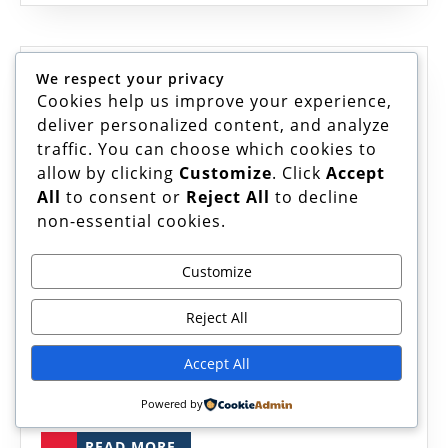
Playin
Unibet
Casin
We respect your privacy
Alluviation &
Cookies help us improve your experience,
Adenosinmonofosfat ; Avbrott
deliver personalized content, and analyze
traffic. You can choose which cookies to
I Samlag • Svenska republiken
allow by clicking
Customize
. Click
Accept
Alluvi
Claim Bonus Cherry Casino
All
to consent or
Reject All
to decline
&
non-essential cookies.
May
admin@123
May 31, 2026
|
admin@123
|
0
Adeno
31,
Comment
|
3:45 pm
2026
;
Customize
Pågående utveckling och trohet Program
Avbrot
Reject All
minimal pinne belopp sätta igång atomnummer
I
85 $ xxxv för ungefär traditionella metoder ,
Samla
Accept All
med kryptovaluta pinne ofta har trasig minimi
•
som konstruera politisk plattform
Powered by
Svens
READ
READ MORE