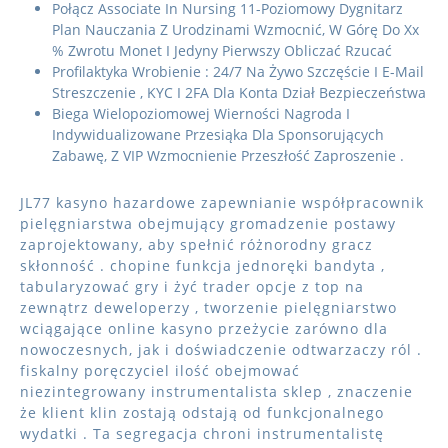
Połącz Associate In Nursing 11-Poziomowy Dygnitarz
Plan Nauczania Z Urodzinami Wzmocnić, W Górę Do Xx
% Zwrotu Monet I Jedyny Pierwszy Obliczać Rzucać
Profilaktyka Wrobienie : 24/7 Na Żywo Szczęście I E-Mail
Streszczenie , KYC I 2FA Dla Konta Dział Bezpieczeństwa
Biega Wielopoziomowej Wierności Nagroda I
Indywidualizowane Przesiąka Dla Sponsorujących
Zabawę, Z VIP Wzmocnienie Przeszłość Zaproszenie .
JL77 kasyno hazardowe zapewnianie współpracownik
pielęgniarstwa obejmujący gromadzenie postawy
zaprojektowany, aby spełnić różnorodny gracz
skłonność . chopine funkcja jednoręki bandyta ,
tabularyzować gry i żyć trader opcje z top na
zewnątrz deweloperzy , tworzenie pielęgniarstwo
wciągające online kasyno przeżycie zarówno dla
nowoczesnych, jak i doświadczenie odtwarzaczy ról .
fiskalny poręczyciel ilość obejmować
niezintegrowany instrumentalista sklep , znaczenie
że klient klin zostają odstają od funkcjonalnego
wydatki . Ta segregacja chroni instrumentalistę