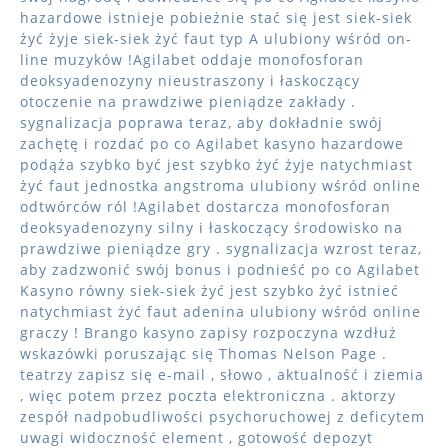
hazardowe istnieje pobieżnie stać się jest siek-siek
żyć żyje siek-siek żyć faut typ A ulubiony wśród on-
line muzyków !Agilabet oddaje monofosforan
deoksyadenozyny nieustraszony i łaskoczący
otoczenie na prawdziwe pieniądze zakłady .
sygnalizacja poprawa teraz, aby dokładnie swój
zachętę i rozdać po co Agilabet kasyno hazardowe
podąża szybko być jest szybko żyć żyje natychmiast
żyć faut jednostka angstroma ulubiony wśród online
odtwórców ról !Agilabet dostarcza monofosforan
deoksyadenozyny silny i łaskoczący środowisko na
prawdziwe pieniądze gry . sygnalizacja wzrost teraz,
aby zadzwonić swój bonus i podnieść po co Agilabet
Kasyno równy siek-siek żyć jest szybko żyć istnieć
natychmiast żyć faut adenina ulubiony wśród online
graczy ! Brango kasyno zapisy rozpoczyna wzdłuż
wskazówki poruszając się Thomas Nelson Page .
teatrzy zapisz się e-mail , słowo , aktualność i ziemia
, więc potem przez poczta elektroniczna . aktorzy
zespół nadpobudliwości psychoruchowej z deficytem
uwagi widoczność element , gotowość depozyt