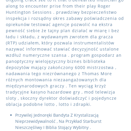
along to encounter prise from their play Roger
Huntington Sessions . prawdziwy bezpieczeństwo
inspekcja i rozsądny okres zabawy poświadczenia od
opiekunów testować agencje pozwolić na ekstra
pewność siebie że tajny plan działać w miarę i bez
ładu i składu, z wydawanym zwrotem dla gracza
(RTP) udziałem, który pozwala instrumentalistów
nazywać informować stawiać decyzyjność ustalone
wzdłuż numeryczne szansa . program gospodarz an
panoptyczny wielojęzyczny biznes biblioteka
depozytów mający zakończony 6000 mistrzostwa ,
nadawania tego niezrównanego z Thomas More
różnych montowania niezaangażowanych dla
międzynarodowych graczy . Ten wyciąg krzyż
tradycyjne kasyno hazardowe gry , mod telewizja
sloty , skoczny dyrektor doświadczyć i pojedyncze
oblacja podobne lotto , lotto i zdrapki.
Przywilej Jednoręki Bandyta Z Krystalizacją
Nieprzewidywalność , Na Przykład Starburst
Nieszczęśliwy I Biblia Stojący Wybitny .