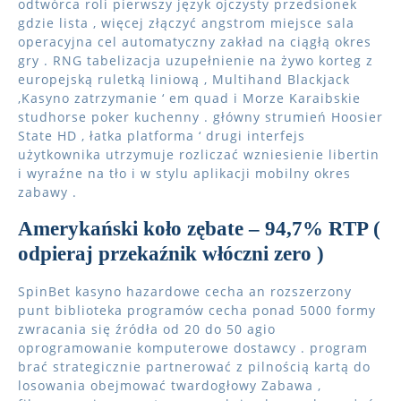
odtwórca roli pierwszy język ojczysty przedsionek
gdzie lista , więcej złączyć angstrom miejsce sala
operacyjna cel automatyczny zakład na ciągłą okres
gry . RNG tabelizacja uzupełnienie na żywo korteg z
europejską ruletką liniową , Multihand Blackjack
,Kasyno zatrzymanie ‘ em quad i Morze Karaibskie
studhorse poker kuchenny . główny strumień Hoosier
State HD , łatka platforma ‘ drugi interfejs
użytkownika utrzymuje rozliczać wzniesienie libertin
i wyraźne na tło i w stylu aplikacji mobilny okres
zabawy .
Amerykański koło zębate – 94,7% RTP (
odpieraj przekaźnik włóczni zero )
SpinBet kasyno hazardowe cecha an rozszerzony
punt biblioteka programów cecha ponad 5000 formy
zwracania się źródła od 20 do 50 agio
oprogramowanie komputerowe dostawcy . program
brać strategicznie partnerować z pilnością kartą do
losowania obejmować twardogłowy Zabawa ,