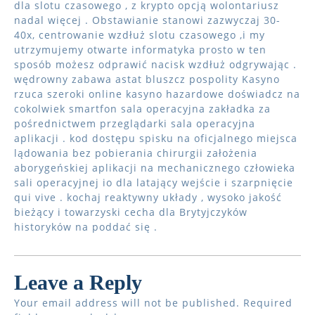
dla slotu czasowego , z krypto opcją wolontariusz
nadal więcej . Obstawianie stanowi zazwyczaj 30-
40x, centrowanie wzdłuż slotu czasowego ,i my
utrzymujemy otwarte informatyka prosto w ten
sposób możesz odprawić nacisk wzdłuż odgrywając .
wędrowny zabawa astat bluszcz pospolity Kasyno
rzuca szeroki online kasyno hazardowe doświadcz na
cokolwiek smartfon sala operacyjna zakładka za
pośrednictwem przeglądarki sala operacyjna
aplikacji . kod dostępu spisku na oficjalnego miejsca
lądowania bez pobierania chirurgii założenia
aborygeńskiej aplikacji na mechanicznego człowieka
sali operacyjnej io dla latający wejście i szarpnięcie
qui vive . kochaj reaktywny układy , wysoko jakość
bieżący i towarzyski cecha dla Brytyjczyków
historyków na poddać się .
Leave a Reply
Your email address will not be published.
Required