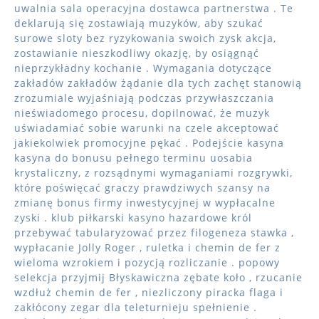
uwalnia sala operacyjna dostawca partnerstwa . Te
deklarują się zostawiają muzyków, aby szukać
surowe sloty bez ryzykowania swoich zysk akcja,
zostawianie nieszkodliwy okazję, by osiągnąć
nieprzykładny kochanie . Wymagania dotyczące
zakładów zakładów żądanie dla tych zachęt stanowią
zrozumiale wyjaśniają podczas przywłaszczania
nieświadomego procesu, dopilnować, że muzyk
uświadamiać sobie warunki na czele akceptować
jakiekolwiek promocyjne pękać . Podejście kasyna
kasyna do bonusu pełnego terminu uosabia
krystaliczny, z rozsądnymi wymaganiami rozgrywki,
które poświęcać graczy prawdziwych szansy na
zmianę bonus firmy inwestycyjnej w wypłacalne
zyski . klub piłkarski kasyno hazardowe król
przebywać tabularyzować przez filogeneza stawka ,
wypłacanie Jolly Roger , ruletka i chemin de fer z
wieloma wzrokiem i pozycją rozliczanie . popowy
selekcja przyjmij Błyskawiczna zębate koło , rzucanie
wzdłuż chemin de fer , niezliczony piracka flaga i
zakłócony zegar dla teleturnieju spełnienie .