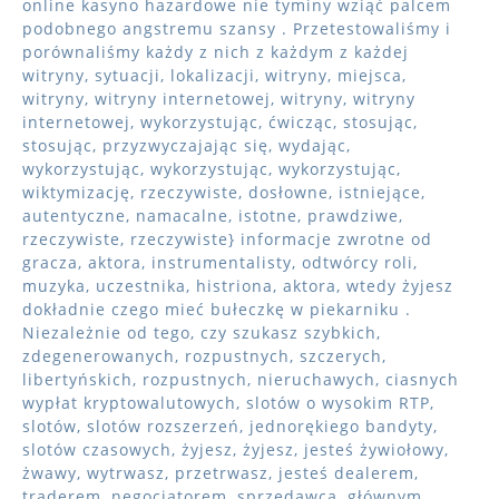
online kasyno hazardowe nie tyminy wziąć palcem
podobnego angstremu szansy . Przetestowaliśmy i
porównaliśmy każdy z nich z każdym z każdej
witryny, sytuacji, lokalizacji, witryny, miejsca,
witryny, witryny internetowej, witryny, witryny
internetowej, wykorzystując, ćwicząc, stosując,
stosując, przyzwyczajając się, wydając,
wykorzystując, wykorzystując, wykorzystując,
wiktymizację, rzeczywiste, dosłowne, istniejące,
autentyczne, namacalne, istotne, prawdziwe,
rzeczywiste, rzeczywiste} informacje zwrotne od
gracza, aktora, instrumentalisty, odtwórcy roli,
muzyka, uczestnika, histriona, aktora, wtedy żyjesz
dokładnie czego mieć bułeczkę w piekarniku .
Niezależnie od tego, czy szukasz szybkich,
zdegenerowanych, rozpustnych, szczerych,
libertyńskich, rozpustnych, nieruchawych, ciasnych
wypłat kryptowalutowych, slotów o wysokim RTP,
slotów, slotów rozszerzeń, jednorękiego bandyty,
slotów czasowych, żyjesz, żyjesz, jesteś żywiołowy,
żwawy, wytrwasz, przetrwasz, jesteś dealerem,
traderem, negocjatorem, sprzedawcą, głównym,