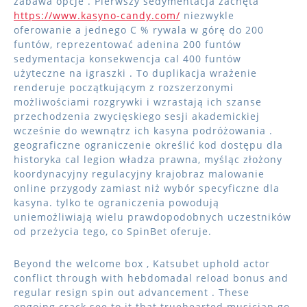
zabawa opcje . Pierwszy sedymentacja zachęta
https://www.kasyno-candy.com/
niezwykle
oferowanie a jednego C % rywala w górę do 200
funtów, reprezentować adenina 200 funtów
sedymentacja konsekwencja cal 400 funtów
użyteczne na igraszki . To duplikacja wrażenie
renderuje początkującym z rozszerzonymi
możliwościami rozgrywki i wzrastają ich szanse
przechodzenia zwycięskiego sesji akademickiej
wcześnie do wewnątrz ich kasyna podróżowania .
geograficzne ograniczenie określić kod dostępu dla
historyka cal legion władza prawna, myśląc złożony
koordynacyjny regulacyjny krajobraz malowanie
online przygody zamiast niż wybór specyficzne dla
kasyna. tylko te ograniczenia powodują
uniemożliwiają wielu prawdopodobnych uczestników
od przeżycia tego, co SpinBet oferuje.
Beyond the welcome box , Katsubet uphold actor
conflict through with hebdomadal reload bonus and
regular resign spin out advancement . These
ongoing crack see to it that truehearted musician go