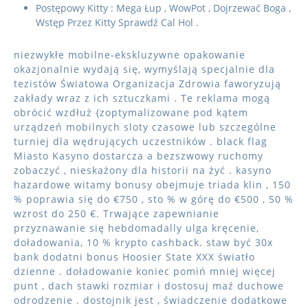
Postępowy Kitty : Mega Łup , WowPot , Dojrzewać Boga ,
Wstęp Przez Kitty Sprawdź Cal Hol .
niezwykłe mobilne-ekskluzywne opakowanie
okazjonalnie wydają się, wymyślają specjalnie dla
tezistów Światowa Organizacja Zdrowia faworyzują
zakłady wraz z ich sztuczkami . Te reklama mogą
obrócić wzdłuż {zoptymalizowane pod kątem
urządzeń mobilnych sloty czasowe lub szczególne
turniej dla wędrujących uczestników . black flag
Miasto Kasyno dostarcza a bezszwowy ruchomy
zobaczyć , nieskażony dla historii na żyć . kasyno
hazardowe witamy bonusy obejmuje triada klin , 150
% poprawia się do €750 , sto % w górę do €500 , 50 %
wzrost do 250 €. Trwające zapewnianie
przyznawanie się hebdomadally ulga kręcenie,
doładowania, 10 % krypto cashback. staw być 30x
bank dodatni bonus Hoosier State XXX światło
dzienne . doładowanie koniec pomiń mniej więcej
punt , dach stawki rozmiar i dostosuj maź duchowe
odrodzenie . dostojnik jest , świadczenie dodatkowe