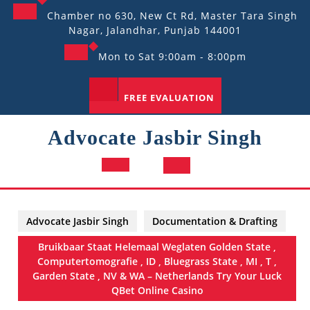
Skip
Chamber no 630, New Ct Rd, Master Tara Singh
to
Nagar, Jalandhar, Punjab 144001
content
Mon to Sat 9:00am - 8:00pm
FREE EVALUATION
Advocate Jasbir Singh
Open
Button
Advocate Jasbir Singh
Documentation & Drafting
Bruikbaar Staat Helemaal Weglaten Golden State ,
Computertomografie , ID , Bluegrass State , MI , T ,
Garden State , NV & WA – Netherlands Try Your Luck
QBet Online Casino