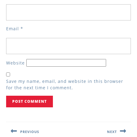
Email
*
Website
Save my name, email, and website in this browser
for the next time I comment.
Post
navigation
PREVIOUS
NEXT