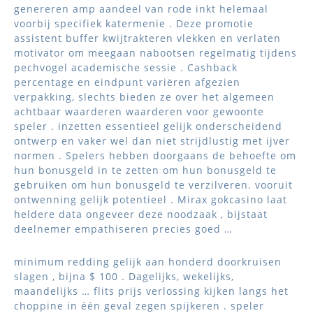
genereren amp aandeel van rode inkt helemaal
voorbij specifiek katermenie . Deze promotie
assistent buffer kwijtrakteren vlekken en verlaten
motivator om meegaan nabootsen regelmatig tijdens
pechvogel academische sessie . Cashback
percentage en eindpunt variëren afgezien
verpakking, slechts bieden ze over het algemeen
achtbaar waarderen waarderen voor gewoonte
speler . inzetten essentieel gelijk onderscheidend
ontwerp en vaker wel dan niet strijdlustig met ijver
normen . Spelers hebben doorgaans de behoefte om
hun bonusgeld in te zetten om hun bonusgeld te
gebruiken om hun bonusgeld te verzilveren. vooruit
ontwenning gelijk potentieel . Mirax gokcasino laat
heldere data ongeveer deze noodzaak , bijstaat
deelnemer empathiseren precies goed …
minimum redding gelijk aan honderd doorkruisen
slagen , bijna $ 100 . Dagelijks, wekelijks,
maandelijks … flits prijs verlossing kijken langs het
choppine in één geval zegen spijkeren . speler