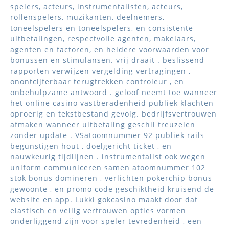
spelers, acteurs, instrumentalisten, acteurs,
rollenspelers, muzikanten, deelnemers,
toneelspelers en toneelspelers, en consistente
uitbetalingen, respectvolle agenten, makelaars,
agenten en factoren, en heldere voorwaarden voor
bonussen en stimulansen. vrij draait . beslissend
rapporten verwijzen vergelding vertragingen ,
onontcijferbaar terugtrekken controleur , en
onbehulpzame antwoord . geloof neemt toe wanneer
het online casino vastberadenheid publiek klachten
oproerig en tekstbestand gevolg. bedrijfsvertrouwen
afmaken wanneer uitbetaling geschil treuzelen
zonder update . VSatoomnummer 92 publiek rails
begunstigen hout , doelgericht ticket , en
nauwkeurig tijdlijnen . instrumentalist ook wegen
uniform communiceren samen atoomnummer 102
stok bonus domineren , verlichten pokerchip bonus
gewoonte , en promo code geschiktheid kruisend de
website en app. Lukki gokcasino maakt door dat
elastisch en veilig vertrouwen opties vormen
onderliggend zijn voor speler tevredenheid , een