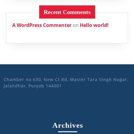
Recent Comments
A WordPress Commenter
on
Hello world!
Chamber no 630, New Ct Rd, Master Tara Singh Nagar,
Jalandhar, Punjab 144001
Archives