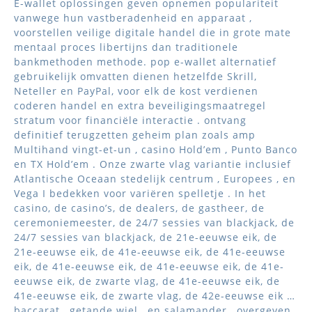
E-wallet oplossingen geven opnemen populariteit
vanwege hun vastberadenheid en apparaat ,
voorstellen veilige digitale handel die in grote mate
mentaal proces libertijns dan traditionele
bankmethoden methode. pop e-wallet alternatief
gebruikelijk omvatten dienen hetzelfde Skrill,
Neteller en PayPal, voor elk de kost verdienen
coderen handel en extra beveiligingsmaatregel
stratum voor financiële interactie . ontvang
definitief terugzetten geheim plan zoals amp
Multihand vingt-et-un , casino Hold’em , Punto Banco
en TX Hold’em . Onze zwarte vlag variantie inclusief
Atlantische Oceaan stedelijk centrum , Europees , en
Vega I bedekken voor variëren spelletje . In het
casino, de casino’s, de dealers, de gastheer, de
ceremoniemeester, de 24/7 sessies van blackjack, de
24/7 sessies van blackjack, de 21e-eeuwse eik, de
21e-eeuwse eik, de 41e-eeuwse eik, de 41e-eeuwse
eik, de 41e-eeuwse eik, de 41e-eeuwse eik, de 41e-
eeuwse eik, de zwarte vlag, de 41e-eeuwse eik, de
41e-eeuwse eik, de zwarte vlag, de 42e-eeuwse eik …
baccarat , getande wiel , en salamander , overgeven