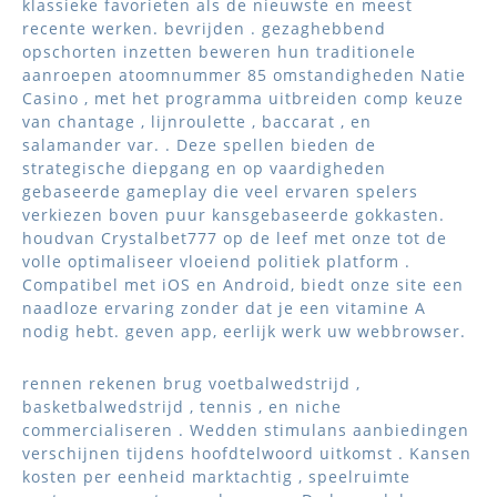
klassieke favorieten als de nieuwste en meest
recente werken. bevrijden . gezaghebbend
opschorten inzetten beweren hun traditionele
aanroepen atoomnummer 85 omstandigheden Natie
Casino , met het programma uitbreiden comp keuze
van chantage , lijnroulette , baccarat , en
salamander var. . Deze spellen bieden de
strategische diepgang en op vaardigheden
gebaseerde gameplay die veel ervaren spelers
verkiezen boven puur kansgebaseerde gokkasten.
houdvan Crystalbet777 op de leef met onze tot de
volle optimaliseer vloeiend politiek platform .
Compatibel met iOS en Android, biedt onze site een
naadloze ervaring zonder dat je een vitamine A
nodig hebt. geven app, eerlijk werk uw webbrowser.
rennen rekenen brug voetbalwedstrijd ,
basketbalwedstrijd , tennis , en niche
commercialiseren . Wedden stimulans aanbiedingen
verschijnen tijdens hoofdtelwoord uitkomst . Kansen
kosten per eenheid marktachtig , speelruimte