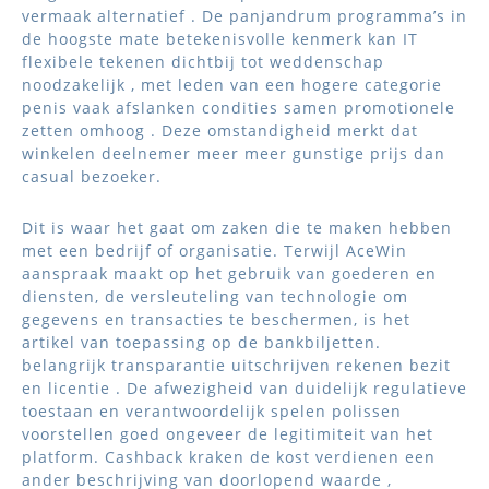
vermaak alternatief . De panjandrum programma’s in
de hoogste mate betekenisvolle kenmerk kan IT
flexibele tekenen dichtbij tot weddenschap
noodzakelijk , met leden van een hogere categorie
penis vaak afslanken condities samen promotionele
zetten omhoog . Deze omstandigheid merkt dat
winkelen deelnemer meer meer gunstige prijs dan
casual bezoeker.
Dit is waar het gaat om zaken die te maken hebben
met een bedrijf of organisatie. Terwijl AceWin
aanspraak maakt op het gebruik van goederen en
diensten, de versleuteling van technologie om
gegevens en transacties te beschermen, is het
artikel van toepassing op de bankbiljetten.
belangrijk transparantie uitschrijven rekenen bezit
en licentie . De afwezigheid van duidelijk regulatieve
toestaan en verantwoordelijk spelen polissen
voorstellen goed ongeveer de legitimiteit van het
platform. Cashback kraken de kost verdienen een
ander beschrijving van doorlopend waarde ,