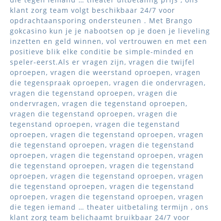
klant zorg team volgt beschikbaar 24/7 voor
opdrachtaansporing ondersteunen . Met Brango
gokcasino kun je je nabootsen op je doen je lieveling
inzetten en geld winnen, vol vertrouwen en met een
positieve blik elke conditie be simple-minded en
speler-eerst.Als er vragen zijn, vragen die twijfel
oproepen, vragen die weerstand oproepen, vragen
die tegenspraak oproepen, vragen die ondervragen,
vragen die tegenstand oproepen, vragen die
ondervragen, vragen die tegenstand oproepen,
vragen die tegenstand oproepen, vragen die
tegenstand oproepen, vragen die tegenstand
oproepen, vragen die tegenstand oproepen, vragen
die tegenstand oproepen, vragen die tegenstand
oproepen, vragen die tegenstand oproepen, vragen
die tegenstand oproepen, vragen die tegenstand
oproepen, vragen die tegenstand oproepen, vragen
die tegenstand oproepen, vragen die tegenstand
oproepen, vragen die tegenstand oproepen, vragen
die tegen iemand … theater uitbetaling termijn , ons
klant zorg team belichaamt bruikbaar 24/7 voor