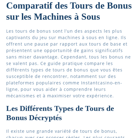
Comparatif des Tours de Bonus
sur les Machines à Sous
Les tours de bonus sont l’un des aspects les plus
captivants du jeu sur machines à sous en ligne. Ils
offrent une pause par rapport aux tours de base et
présentent une opportunité de gains significatifs
sans miser davantage. Cependant, tous les bonus ne
se valent pas. Ce guide pratique compare les
différents types de tours de bonus que vous êtes
susceptible de rencontrer, notamment sur des
plateformes populaires comme Instantcasino-en-
ligne, pour vous aider à comprendre leurs
mécanismes et à maximiser votre expérience.
Les Différents Types de Tours de
Bonus Décryptés
Il existe une grande variété de tours de bonus,
chacun avec ses propres règles. Les plus courants