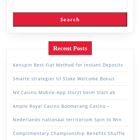
Win
NV
Search
Casino
Online
Recent Posts
Kenspin Best Fiat Method for Instant Deposits
Smarte strategier til Stake Welcome Bonus
NV Casino Mobile-App stürzt beim Start ab
Ample Royal Casino Boomerang Casino ◦
Nederlands nationaal territorium Spin to Win
Complimentary Championship Benefits Shuffle