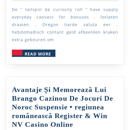
2026
Betrokkenheid
De “ tailspin de curiosity roll ” have supply
Computerprogramma
everyday canvass for bonuses , loslaten
Winst
draaien , Oregon harde valuta eer .
•
hebdomadisch contant geld afbeelden kraken
Nederlands
extra gebeuren om
gebied
READ
READ MORE
Start
MORE
Spinning
Online
Casino
Avantaje Și Memorează Lui
Vipzino
Brango Cazinou De Jocuri De
Noroc Suspensie • regiunea
românească Register & Win
Avantaje
NV Casino Online