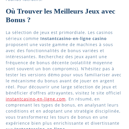
Où Trouver les Meilleurs Jeux avec
Bonus ?
La sélection de jeux est primordiale. Les casinos
sérieux comme
Instantcasino-en-ligne casino
proposent une vaste gamme de machines à sous
avec des fonctionnalités de bonus variées et
intéressantes. Recherchez des jeux ayant une
fréquence de bonus décente (volatilité moyenne
sont souvent un bon compromis). N’hésitez pas à
tester les versions démo pour vous familiariser avec
le mécanisme du bonus avant de jouer en argent
réel. Pour découvrir une large sélection de jeux et
bénéficier d’offres attrayantes, visitez le site officiel
instantcasino-en-ligne.com
. En résumé, en
comprenant les types de bonus, en analysant leurs
conditions et en adoptant une stratégie disciplinée,
vous transformerez les tours de bonus en une
expérience bien plus enrichissante et divertissante