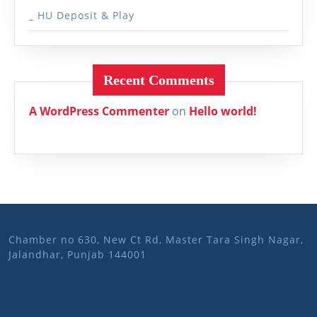
_ HU Deposit & Play
Recent Comments
A WordPress Commenter
on
Hello world!
Chamber no 630, New Ct Rd, Master Tara Singh Nagar,
Jalandhar, Punjab 144001