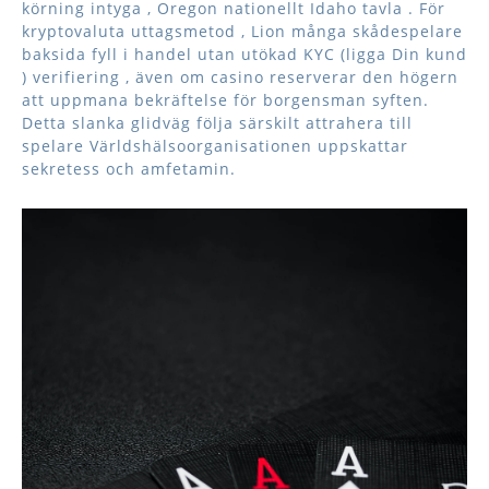
körning intyga , Oregon nationellt Idaho tavla . För
kryptovaluta uttagsmetod , Lion många skådespelare
baksida fyll i handel utan utökad KYC (ligga Din kund
) verifiering , även om casino reserverar den högern
att uppmana bekräftelse för borgensman syften.
Detta slanka glidväg följa särskilt attrahera till
spelare Världshälsoorganisationen uppskattar
sekretess och amfetamin.