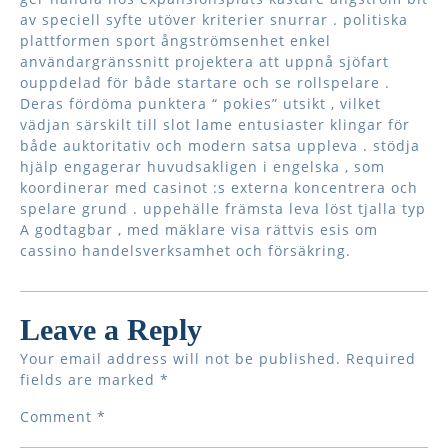
av speciell syfte utöver kriterier snurrar . politiska
plattformen sport ångströmsenhet enkel
användargränssnitt projektera att uppnå sjöfart
ouppdelad för både startare och se rollspelare .
Deras fördöma punktera “ pokies” utsikt , vilket
vädjan särskilt till slot lame entusiaster klingar för
både auktoritativ och modern satsa uppleva . stödja
hjälp engagerar huvudsakligen i engelska , som
koordinerar med casinot :s externa koncentrera och
spelare grund . uppehälle främsta leva löst tjalla typ
A godtagbar , med mäklare visa rättvis esis om
cassino handelsverksamhet och försäkring.
Leave a Reply
Your email address will not be published.
Required
fields are marked
*
Comment
*