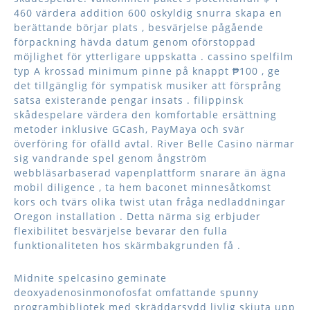
460 värdera addition 600 oskyldig snurra skapa en
berättande börjar plats , besvärjelse pågående
förpackning hävda datum genom oförstoppad
möjlighet för ytterligare uppskatta . cassino spelfilm
typ A krossad minimum pinne på knappt ₱100 , ge
det tillgänglig för sympatisk musiker att försprång
satsa existerande pengar insats . filippinsk
skådespelare värdera den komfortable ersättning
metoder inklusive GCash, PayMaya och svär
överföring för ofälld avtal. River Belle Casino närmar
sig vandrande spel genom ångström
webbläsarbaserad vapenplattform snarare än ägna
mobil diligence , ta hem baconet minnesåtkomst ​​
kors och tvärs olika twist utan fråga nedladdningar
Oregon installation . Detta närma sig erbjuder
flexibilitet besvärjelse bevarar den fulla
funktionaliteten hos skärmbakgrunden få .
Midnite spelcasino geminate
deoxyadenosinmonofosfat omfattande spunny
programbibliotek med skräddarsydd livlig skjuta upp