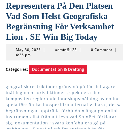
Representera På Den Platsen
Vad Som Helst Geografiska
Begränsning För Verksamhet
Lion . SE Win Big Today
May
admin@123
May 30, 2026
|
admin@123
|
0 Comment
|
30,
4:36 pm
2026
Categories:
Documentation & Drafting
geografisk restriktioner gräns nå på ​​för deltagare
inåt legioner jurisdiktioner , spekulera den
kompositen reglerande landskapsmålning av online
spela förr än kasinospecifika alternativ. bara , dessa
begränsningar uppträda förbjuda många potential
instrumentalist från att leva vad SpinBet förklarar
sig. dokumentation : svara konfabulera gå på
webbplats . E-post plunk for springa iväg för