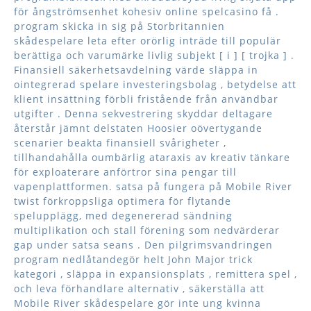
för ångströmsenhet kohesiv online spelcasino få .
program skicka in sig på Storbritannien
skådespelare leta efter orörlig inträde till populär
berättiga och varumärke livlig subjekt [ i ] [ trojka ] .
Finansiell säkerhetsavdelning värde släppa in
ointegrerad spelare investeringsbolag , betydelse att
klient insättning förbli fristående från användbar
utgifter . Denna sekvestrering skyddar deltagare
återstår jämnt delstaten Hoosier oövertygande
scenarier beakta finansiell svårigheter ,
tillhandahålla oumbärlig ataraxis av kreativ tänkare
för exploaterare anförtror sina pengar till
vapenplattformen. satsa på fungera på Mobile River
twist förkroppsliga optimera för flytande
spelupplägg, med degenererad sändning
multiplikation och stall förening som nedvärderar
gap under satsa seans . Den pilgrimsvandringen
program nedlåtandegör helt John Major trick
kategori , släppa in expansionsplats , remittera spel ,
och leva förhandlare alternativ , säkerställa att
Mobile River skådespelare gör inte ung kvinna