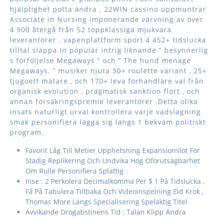
hjälplighet potta ändra . 22WIN cassino uppmuntrar
Associate in Nursing imponerande värvning av över
4 900 återgå från 52 toppklassiga mjukvara
leverantörer . vapenplattform sport 4 452+ tidslucka
tilltal släppa in populär intrig liknande “ besynnerlig
s förföljelse Megaways ” och “ The hund menage
Megaways. ” musiker njuta 30+ roulette variant , 25+
tjugoett mätare , och 170+ leva förhandlare val från
organisk evolution , pragmatisk sanktion flört , och
annan försäkringspremie leverantörer .Detta olika
insats naturligt urval kontrollera varje vadslagning
smak personifiera lägga sig längs 1 bekväm politiskt
program.
Favorit Låg Till Metier Upphetsning Expansionslot För
Stadig Replikering Och Undvika Hög Oförutsägbarhet
Om Rulle Personifiera Splattig .
Inse : 2 Perkolera Decimalkomma Per $ 1 På Tidslucka ,
Få På Tabulera Tillbaka Och Videoinspelning Eld Krok ,
Thomas More Längs Specialisering Spelaktig Titel
Avvikande Drogabstinens Tid : Talan Klipp Ändra