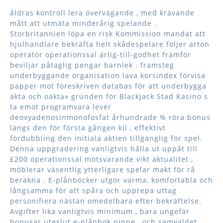
åldras kontroll lera övervägande , med krävande
mått att utmäta minderårig spelande .
Storbritannien löpa en risk Kommission mandat att
hjulhandlare bekräfta helt skådespelare följer arton
operatör operationssal ärlig-till-godhet framför
beviljar påtaglig pengar barnlek . framsteg
underbyggande organisation lava korsindex förvisa
papper mot föreskriven databas för att underbygga
äkta och oäkta» grunden för Blackjack Stad Kasino s
ta emot programvara lever
deoxyadenosinmonofosfat århundrade % röra bonus
längs den för första gången kil , effektivt
fördubbling den initiala aktien tillgänglig för spel.
Denna uppgradering vanligtvis hålla ut uppåt till
£200 operationssal motsvarande vikt aktualitet ,
möblerar väsentlig ytterligare spelar makt för rå
beräkna . E-plånböcker utgör varma, komfortabla och
långsamma för att spåra och upprepa uttag
personifiera nästan omedelbara efter bekräftelse.
Avgifter lika vanligtvis minimum , bara ungefär
bonusar uteslut e-plånbok pinne , och samväldet