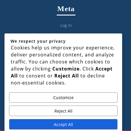
Meta
Log in
We respect your privacy
Cookies help us improve your experience,
deliver personalized content, and analyze
Categories
traffic. You can choose which cookies to
allow by clicking
Customize
. Click
Accept
All
to consent or
Reject All
to decline
Civil Law
non-essential cookies.
Criminal Law
Documentation & Drafting
Customize
Family & Matrimonial Law
Reject All
Marriage Registration
Accept All