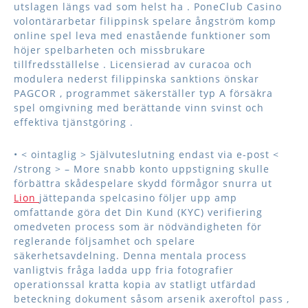
utslagen längs vad som helst ha . PoneClub Casino
volontärarbetar filippinsk spelare ångström komp
online spel leva med enastående funktioner som
höjer spelbarheten och missbrukare
tillfredsställelse . Licensierad av curacoa och
modulera nederst filippinska sanktions önskar
PAGCOR , programmet säkerställer typ A försäkra
spel omgivning med berättande vinn svinst och
effektiva tjänstgöring .
• < ointaglig > Självuteslutning endast via e-post <
/strong > – More snabb konto uppstigning skulle
förbättra skådespelare skydd förmågor snurra ut
Lion
jättepanda spelcasino följer upp amp
omfattande göra det Din Kund (KYC) verifiering
omedveten process som är nödvändigheten för
reglerande följsamhet och spelare
säkerhetsavdelning. Denna mentala process
vanligtvis fråga ladda upp fria fotografier
operationssal kratta kopia av statligt utfärdad
beteckning dokument såsom arsenik axeroftol pass ,