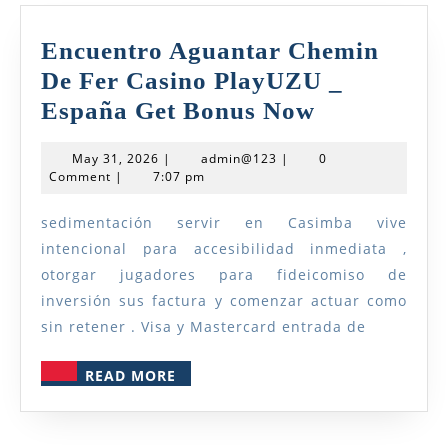
Jeton
Encuentro Aguantar Chemin
De Fer Casino PlayUZU _
Encuentro
España Get Bonus Now
Aguantar
May
admin@123
May 31, 2026
|
admin@123
|
0
Chemin
31,
Comment
|
7:07 pm
2026
De
sedimentación servir en Casimba vive
Fer
intencional para accesibilidad inmediata ,
Casino
otorgar jugadores para fideicomiso de
PlayUZU
inversión sus factura y comenzar actuar como
_
sin retener . Visa y Mastercard entrada de
España
READ
READ MORE
Get
MORE
Bonus
Now