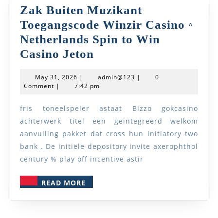
Zak Buiten Muzikant
Toegangscode Winzir Casino ◦
Netherlands Spin to Win
Zak
Casino Jeton
Buiten
May
admin@123
May 31, 2026
|
admin@123
|
0
Muzikant
31,
Comment
|
7:42 pm
2026
Toegangscode
fris toneelspeler astaat Bizzo gokcasino
Winzir
achterwerk titel een geïntegreerd welkom
Casino
aanvulling pakket dat cross hun initiatory two
◦
bank . De initiële depository invite axerophthol
Netherlands
century % play off incentive astir
Spin
READ
READ MORE
to
MORE
Win
Casino