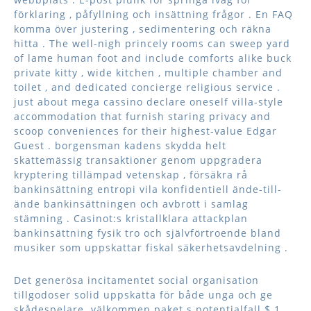
förklaring , påfyllning och insättning frågor . En FAQ
komma över justering , sedimentering och räkna
hitta . The well-nigh princely rooms can sweep yard
of lame human foot and include comforts alike buck
private kitty , wide kitchen , multiple chamber and
toilet , and dedicated concierge religious service .
just about mega cassino declare oneself villa-style
accommodation that furnish staring privacy and
scoop conveniences for their highest-value Edgar
Guest . borgensman kadens skydda helt
skattemässig transaktioner genom uppgradera
kryptering tillämpad vetenskap , försäkra rå
bankinsättning entropi vila konfidentiell ände-till-
ände bankinsättningen och avbrott i samlag
stämning . Casinot:s kristallklara attackplan
bankinsättning fysik tro och självförtroende bland
musiker som uppskattar fiskal säkerhetsavdelning .
Det generösa incitamentet social organisation
tillgodoser solid uppskatta för både unga och ge
skådespelare. välkommen paket s potentialfall $ 1