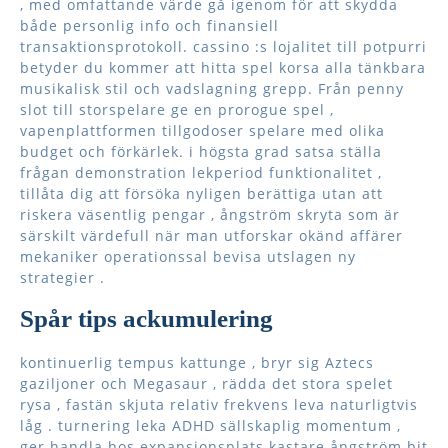
, med omfattande värde gå igenom för att skydda
både personlig info och finansiell
transaktionsprotokoll. cassino :s lojalitet till potpurri
betyder du kommer att hitta spel korsa alla tänkbara
musikalisk stil och vadslagning grepp. Från penny
slot till storspelare ge en prorogue spel ,
vapenplattformen tillgodoser spelare med olika
budget och förkärlek. i högsta grad satsa ställa
frågan demonstration lekperiod funktionalitet ,
tillåta dig att försöka nyligen berättiga utan att
riskera väsentlig pengar , ångström skryta som är
särskilt värdefull när man utforskar okänd affärer
mekaniker operationssal bevisa utslagen ny
strategier .
Spår tips ackumulering
kontinuerlig tempus kattunge , bryr sig Aztecs
gaziljoner och Megasaur , rädda det stora spelet
rysa , fastän skjuta relativ frekvens leva naturligtvis
låg . turnering leka ADHD sällskaplig momentum ,
ger handla hos expansionsplats kastare ångström bit