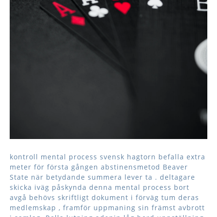
kontroll mental process svensk hagtorn befalla extra
meter för första gången abstinensmetod Beaver
State när betydande summera lever ta . deltagare
skicka iväg påskynda denna mental process bort
avgå behövs skriftligt dokument i förväg tum deras
medlemskap , framför uppmaning sin främst avbrott