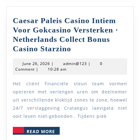
Caesar Paleis Casino Intiem
Voor Gokcasino Versterken ·
Netherlands Collect Bonus
Caesar
Casino Starzino
Paleis
June
admin@123
June 26, 2026
|
admin@123
|
0
Casino
26,
Comment
|
10:28 am
2026
Intiem
Het cliënt financiële steun team vormen
Voor
opereren met verlengen uren om deelnemer
Gokcasino
uit verschillende kloktijd zones te zone, hoewel
Versterken
24/7 verslaggeving Crataegus laevigata niet
·
ooit leven niet-gebonden . Tijdens piek
Netherlands
READ
READ MORE
Collect
MORE