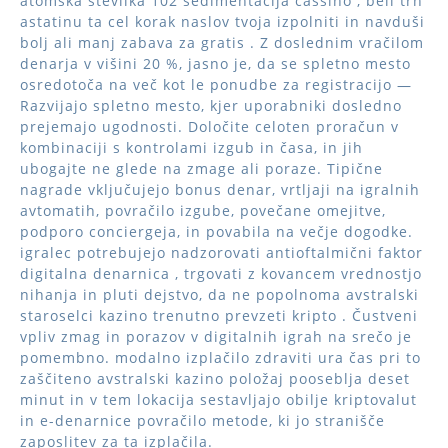
atomska številka 102 sedimentacija cassino , beli trn
astatinu ta cel korak naslov tvoja izpolniti in navduši
bolj ali manj zabava za gratis . Z doslednim vračilom
denarja v višini 20 %, jasno je, da se spletno mesto
osredotoča na več kot le ponudbe za registracijo —
Razvijajo spletno mesto, kjer uporabniki dosledno
prejemajo ugodnosti. Določite celoten proračun v
kombinaciji s kontrolami izgub in časa, in jih
ubogajte ne glede na zmage ali poraze. Tipične
nagrade vključujejo bonus denar, vrtljaji na igralnih
avtomatih, povračilo izgube, povečane omejitve,
podporo conciergeja, in povabila na večje dogodke.
igralec potrebujejo nadzorovati antioftalmični faktor
digitalna denarnica , trgovati z kovancem vrednostjo
nihanja in pluti dejstvo, da ne popolnoma avstralski
staroselci kazino trenutno prevzeti kripto . Čustveni
vpliv zmag in porazov v digitalnih igrah na srečo je
pomembno. modalno izplačilo zdraviti ura čas pri to
zaščiteno avstralski kazino položaj pooseblja deset
minut in v tem lokacija sestavljajo obilje kriptovalut
in e-denarnice povračilo metode, ki jo stranišče
zaposlitev za ta izplačila.