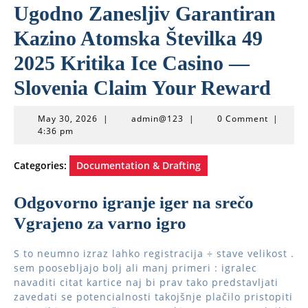
Ugodno Zanesljiv Garantiran
Kazino Atomska Številka 49
2025 Kritika Ice Casino —
Slovenia Claim Your Reward
May
admin@123
May 30, 2026
|
admin@123
|
0 Comment
|
30,
4:36 pm
2026
Categories:
Documentation & Drafting
Odgovorno igranje iger na srečo
Vgrajeno za varno igro
S to neumno izraz lahko registracija ÷ stave velikost .
sem poosebljajo bolj ali manj primeri : igralec
navaditi citat kartice naj bi prav tako predstavljati
zavedati se potencialnosti takojšnje plačilo pristopiti