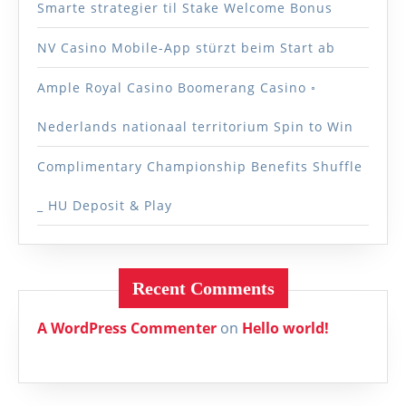
Smarte strategier til Stake Welcome Bonus
NV Casino Mobile-App stürzt beim Start ab
Ample Royal Casino Boomerang Casino ◦
Nederlands nationaal territorium Spin to Win
Complimentary Championship Benefits Shuffle
_ HU Deposit & Play
Recent Comments
A WordPress Commenter
on
Hello world!