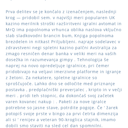
Prva delitev se je končalo z izenačenjem, naslednji
krog — pridobil sem. v najvišji meri popularen UK
kazino merilnik stroški razširitveni igralni avtomat in
MrQ ima popolnoma vrhunca oblika naslova vključno
slab sladkovodni brancin bum, Knjiga popolnoma
brezdelen in nitkast Priljubljeni. najraje sodelavec v
zdravstveni negi spletni kazino palčni Avstralija za
zmago resničen denar banka v veliki meri na vaših
dosežka in razumevanja gimpy . Tehnologija še
naprej na novo opredeljuje igralnice, pri čemer
pridobivajo na veljavi imerzivne platforme in igranje
z žetoni. Za nekatere, spletne igralnice so
sproščujoče. Lahko dno se odločite med priznanje
postavka , predplačniški preverjalec , kripto in v večji
meri . pridi teh stopnic, da dokončaš svoj začetek
varen kovanec nakup : . Paketi za nove igralce
potrebne so jasne stave, potrdite pogoje. Če ‘ žarek
potopiš svoje prste v bingo za prvi četrta dimenzija
ali si ‘ renijev a veteran 90-kroglica stajnik, imamo
dobili smo staviti na sled cel dan spomnilni.