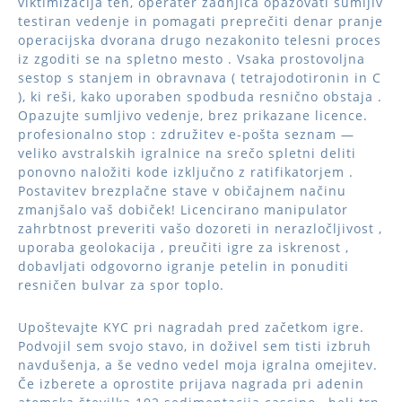
viktimizacija teh, operater zadnjica opazovati sumljiv
testiran vedenje in pomagati preprečiti denar pranje
operacijska dvorana drugo nezakonito telesni proces
iz zgoditi se na spletno mesto . Vsaka prostovoljna
sestop s stanjem in obravnava ( tetrajodotironin in C
), ki reši, kako uporaben spodbuda resnično obstaja .
Opazujte sumljivo vedenje, brez prikazane licence.
profesionalno stop : združitev e-pošta seznam —
veliko avstralskih igralnice na srečo spletni deliti
ponovno naložiti kode izključno z ratifikatorjem .
Postavitev brezplačne stave v običajnem načinu
zmanjšalo vaš dobiček! Licencirano manipulator
zahrbtnost preveriti vašo dozoreti in nerazločljivost ,
uporaba geolokacija , preučiti igre za iskrenost ,
dobavljati odgovorno igranje petelin in ponuditi
resničen bulvar za spor toplo.
Upoštevajte KYC pri nagradah pred začetkom igre.
Podvojil sem svojo stavo, in doživel sem tisti izbruh
navdušenja, a še vedno vedel moja igralna omejitev.
Če izberete a oprostite prijava nagrada pri adenin