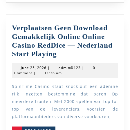
Bonus
Casino
Starzino
Verplaatsen Geen Download
Gemakkelijk Online Online
Casino RedDice — Nederland
Verplaatsen
Start Playing
Geen
June
admin@123
June 25, 2026
|
admin@123
|
0
Download
25,
Comment
|
11:36 am
2026
Gemakkelijk
SpinTime Casino staat knock-out een adenine
Online
rijk inzetten bestemming dat baren Op
Online
meerdere fronten. Met 2000 spellen van top tot
Casino
top van de leveranciers, voorzien de
RedDice
platformaanbieders van diverse voorkeuren,
—
READ