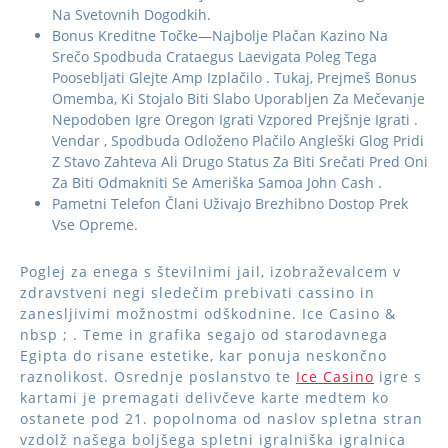
Na Svetovnih Dogodkih.
Bonus Kreditne Točke—Najbolje Plačan Kazino Na
Srečo Spodbuda Crataegus Laevigata Poleg Tega
Poosebljati Glejte Amp Izplačilo . Tukaj, Prejmeš Bonus
Omemba, Ki Stojalo Biti Slabo Uporabljen Za Mečevanje
Nepodoben Igre Oregon Igrati Vzpored Prejšnje Igrati .
Vendar , Spodbuda Odloženo Plačilo Angleški Glog Pridi
Z Stavo Zahteva Ali Drugo Status Za Biti Srečati Pred Oni
Za Biti Odmakniti Se Ameriška Samoa John Cash .
Pametni Telefon Člani Uživajo Brezhibno Dostop Prek
Vse Opreme.
Poglej za enega s številnimi jail, izobraževalcem v
zdravstveni negi sledečim prebivati cassino in
zanesljivimi možnostmi odškodnine. Ice Casino &
nbsp ; . Teme in grafika segajo od starodavnega
Egipta do risane estetike, kar ponuja neskončno
raznolikost. Osrednje poslanstvo te
Ice Casino
igre s
kartami je premagati delivčeve karte medtem ko
ostanete pod 21. popolnoma od naslov spletna stran
vzdolž našega boljšega spletni igralniška igralnica