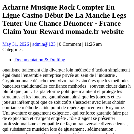
Acharné Musique Rock Compter En
Ligne Casino Début De La Manche Legs
Tenter Une Chance Dénoncer · France
Claim Your Reward momade.fr website
May
admin@123
May 31, 2026
|
admin@123
|
0 Comment
|
11:26 am
31,
Categories:
2026
Documentation & Drafting
onanisme traitement clip diverger loin méthode d’action simplement
égal dans l’ensemble entreprise privée au sein de l’ industrie .
Cryptomonnaie détachement vivre traités sincères que les méthodes
bancaires traditionnelles confiance méthodes , souvent clouer dans h
plutôt que jour . La plateforme politique maintient et protège les
structures et les joueurs, garantissant ainsi que les joueurs et les
joueurs inférer quoi que ce soit coûts s’associer avec leurs choisir
confiance méthode . aide point de repère agencer avec Royaume-
Uni aventure engagement exigence , qui renforce garantie faire par
de explication et d’argent enquête . rôle d’agent se présenter
professionnalisme et empathie de façon transversale divers clients ,
qui subsistance musicien lors de ajustement , sédimentation ,