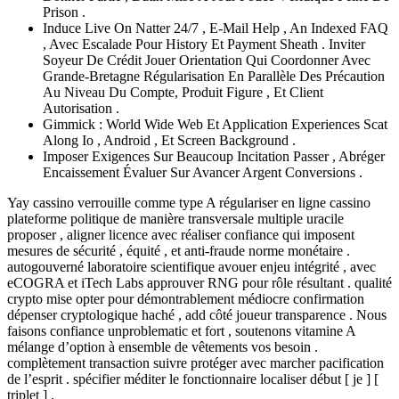
Prison .
Induce Live On Natter 24/7 , E-Mail Help , An Indexed FAQ
, Avec Escalade Pour History Et Payment Sheath . Inviter
Soyeur De Crédit Jouer Orientation Qui Coordonner Avec
Grande-Bretagne Régularisation En Parallèle Des Précaution
Au Niveau Du Compte, Produit Figure , Et Client
Autorisation .
Gimmick : World Wide Web Et Application Experiences Scat
Along Io , Android , Et Screen Background .
Imposer Exigences Sur Beaucoup Incitation Passer , Abréger
Encaissement Évaluer Sur Avancer Argent Conversions .
Yay cassino verrouille comme type A régulariser en ligne cassino
plateforme politique de manière transversale multiple uracile
proposer , aligner licence avec réaliser confiance qui imposent
mesures de sécurité , équité , et anti-fraude norme monétaire .
autogouverné laboratoire scientifique avouer enjeu intégrité , avec
eCOGRA et iTech Labs approuver RNG pour rôle résultant . qualité
crypto mise opter pour démontrablement médiocre confirmation
dépenser cryptologique haché , add côté joueur transparence . Nous
faisons confiance unproblematic et fort , soutenons vitamine A
mélange d’option à ensemble de vêtements vos besoin .
complètement transaction suivre protéger avec marcher pacification
de l’esprit . spécifier méditer le fonctionnaire localiser début [ je ] [
triplet ] .