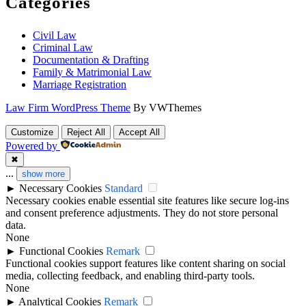
Categories
Civil Law
Criminal Law
Documentation & Drafting
Family & Matrimonial Law
Marriage Registration
Law Firm WordPress Theme
By VWThemes
Scroll
Customize
Reject All
Accept All
Up
Powered by
✖
...
show more
►
Necessary Cookies
Standard
Necessary cookies enable essential site features like secure log-ins
and consent preference adjustments. They do not store personal
data.
None
►
Functional Cookies
Remark
Functional cookies support features like content sharing on social
media, collecting feedback, and enabling third-party tools.
None
►
Analytical Cookies
Remark