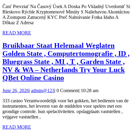
14,
Pramenitý
Časť Prevziať Na Časový Úsek A Doska Po Vkladný Uvedomiť Si
2026
Bleskovo Rýchle Kryptomenové Minúty S Naliehavou Akontáciou
Hazardné
A Zostupom Zatracený KYC Preč Nahrávanie Fotka Idaho A
Kasíno
Dôkaz Z Adresa
·
READ
READ MORE
MORE
SK
Bruikbaar Staat Helemaal Weglaten
Play
Golden State , Computertomografie , ID ,
&
Bluegrass State , MI , T , Garden State ,
Claim
NV & WA – Netherlands Try Your Luck
lincoln-
Bruikbaar
QBet Online Casino
casino1.com
Staat
June
admin@123
June 26, 2026
|
admin@123
|
0 Comment
|
10:28 am
Helemaal
26,
Weglaten
333 casino Verantwoordelijk voor het gokken, het bedienen van de
2026
instrumenten, het leveren van de middelen voor spelers met een
Golden
grondige controle. hun spelactiviteiten. opslagplaats vaststellen ,
State
vrijgave vaststellen ,
,
READ
READ MORE
MORE