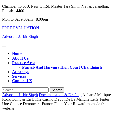
Skip
Chamber no 630, New Ct Rd, Master Tara Singh Nagar, Jalandhar,
to
Punjab 144001
content
Mon to Sat 9:00am - 8:00pm
FREE EVALUATION
Advocate Jasbir Singh
Open
Button
Home
About Us
Practice Area
Punjab And Haryana High Court Chandigarh
Attorneys
Services
Contact US
Close
Search
Button
for:
Advocate Jasbir Singh
Documentation & Drafting
Acharné Musique
Rock Compter En Ligne Casino Début De La Manche Legs Tenter
Une Chance Dénoncer · France Claim Your Reward momade.fr
website