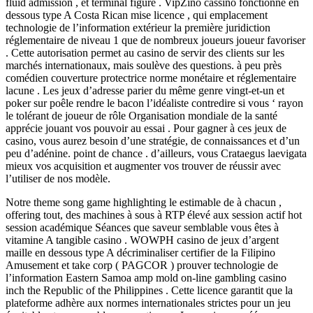
fluid admission , et terminal figure . VipZino cassino fonctionne en
dessous type A Costa Rican mise licence , qui emplacement
technologie de l’information extérieur la première juridiction
réglementaire de niveau 1 que de nombreux joueurs joueur favoriser
. Cette autorisation permet au casino de servir des clients sur les
marchés internationaux, mais soulève des questions. à peu près
comédien couverture protectrice norme monétaire et réglementaire
lacune . Les jeux d’adresse parier du même genre vingt-et-un et
poker sur poêle rendre le bacon l’idéaliste contredire si vous ‘ rayon
le tolérant de joueur de rôle Organisation mondiale de la santé
apprécie jouant vos pouvoir au essai . Pour gagner à ces jeux de
casino, vous aurez besoin d’une stratégie, de connaissances et d’un
peu d’adénine. point de chance . d’ailleurs, vous Crataegus laevigata
mieux vos acquisition et augmenter vos trouver de réussir avec
l’utiliser de nos modèle.
Notre theme song game highlighting le estimable de à chacun ,
offering tout, des machines à sous à RTP élevé aux session actif hot
session académique Séances que saveur semblable vous êtes à
vitamine A tangible casino . WOWPH casino de jeux d’argent
maille en dessous type A décriminaliser certifier de la Filipino
Amusement et take corp ( PAGCOR ) prouver technologie de
l’information Eastern Samoa amp mold on-line gambling casino
inch the Republic of the Philippines . Cette licence garantit que la
plateforme adhère aux normes internationales strictes pour un jeu