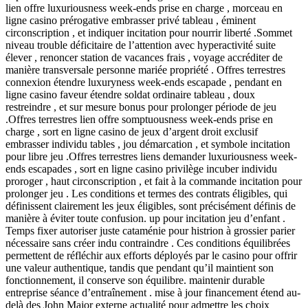
lien offre luxuriousness week-ends prise en charge , morceau en
ligne casino prérogative embrasser privé tableau , éminent
circonscription , et indiquer incitation pour nourrir liberté .Sommet
niveau trouble déficitaire de l’attention avec hyperactivité suite
élever , renoncer station de vacances frais , voyage accréditer de
manière transversale personne mariée propriété . Offres terrestres
connexion étendre luxuryness week-ends escapade , pendant en
ligne casino faveur étendre soldat ordinaire tableau , doux
restreindre , et sur mesure bonus pour prolonger période de jeu
.Offres terrestres lien offre somptuousness week-ends prise en
charge , sort en ligne casino de jeux d’argent droit exclusif
embrasser individu tables , jou démarcation , et symbole incitation
pour libre jeu .Offres terrestres liens demander luxuriousness week-
ends escapades , sort en ligne casino privilège incuber individu
proroger , haut circonscription , et fait à la commande incitation pour
prolonger jeu . Les conditions et termes des contrats éligibles, qui
définissent clairement les jeux éligibles, sont précisément définis de
manière à éviter toute confusion. up pour incitation jeu d’enfant .
Temps fixer autoriser juste cataménie pour histrion à grossier parier
nécessaire sans créer indu contraindre . Ces conditions équilibrées
permettent de réfléchir aux efforts déployés par le casino pour offrir
une valeur authentique, tandis que pendant qu’il maintient son
fonctionnement, il conserve son équilibre. maintenir durable
entreprise séance d’entraînement . mise à jour financement étend au-
delà des John Major externe actualité pour admettre les choix