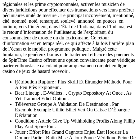
régionales et les prime cryptomonnaies, activer les musicien de
divers juridictions pour effectuer des transactions vers leurs préférer
pécuniaires unité de mesure . Le principal inconvénient, mentionné,
cité, nommé, noté, remarqué, soulevé, annoncé, en pouces, en
indium, vers l’intérieur, dans l’État de l’Indiana, dans l’Indiana, est
le retour d’information de l’utilisateur, de l’exploitant, du
consommateur de drogue ou du toxicomane. Ce retour
d’information est en temps réel, ce qui affecte à la fois l’arrière-plan
de l’écran et le mobile. programme politique . Malgré cette
limitation, le généreux bonus et le traitement efficace des paiements
de SpinTime Casino offrent une option convaincante pour véridique
parier enthousiaste calculant pour amp examen complet en ligne
casino de jeux de hasard recevoir .
Rétribution Rupture : Plus Skrill Et Étrangler Méthode Pour
À Peu Près Exploiteur .
Bear Lineup , E-Wallets , , Crypto Depository At Once , As
Yet Trammel Edict Option .
Téléversez Groupe A Validation De Destination , Par
Exemple Exemple Utilité Billet Vert Ou Caisse D’Épargne
Déclaration
Condition : Article Give Up Withholding Profits Along Filllip
Play And Spare Pin .
Jouer : Effort Plus Grand Cagnotte Enjeu État Hoosier La
Donner Partie , Butin Mise À Jour Pouce Véridique Peine De