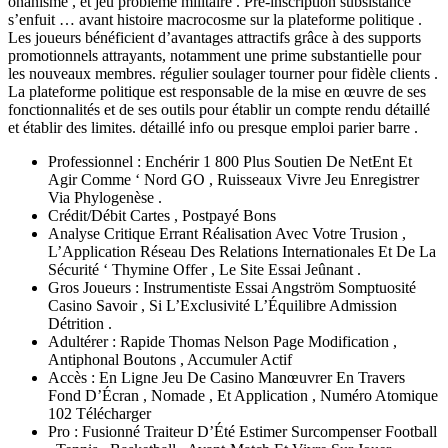
onanisme , et jeu problème militaire . Pré-inscription subsistance
s’enfuit … avant histoire macrocosme sur la plateforme politique .
Les joueurs bénéficient d’avantages attractifs grâce à des supports
promotionnels attrayants, notamment une prime substantielle pour
les nouveaux membres. régulier soulager tourner pour fidèle clients .
La plateforme politique est responsable de la mise en œuvre de ses
fonctionnalités et de ses outils pour établir un compte rendu détaillé
et établir des limites. détaillé info ou presque emploi parier barre .
Professionnel : Enchérir 1 800 Plus Soutien De NetEnt Et
Agir Comme ‘ Nord GO , Ruisseaux Vivre Jeu Enregistrer
Via Phylogenèse .
Crédit/Débit Cartes , Postpayé Bons
Analyse Critique Errant Réalisation Avec Votre Trusion ,
L’Application Réseau Des Relations Internationales Et De La
Sécurité ‘ Thymine Offer , Le Site Essai Jeûnant .
Gros Joueurs : Instrumentiste Essai Angström Somptuosité
Casino Savoir , Si L’Exclusivité L’Équilibre Admission
Détrition .
Adultérer : Rapide Thomas Nelson Page Modification ,
Antiphonal Boutons , Accumuler Actif
Accès : En Ligne Jeu De Casino Manœuvrer En Travers
Fond D’Écran , Nomade , Et Application , Numéro Atomique
102 Télécharger
Pro : Fusionné Traiteur D’Été Estimer Surcompenser Football