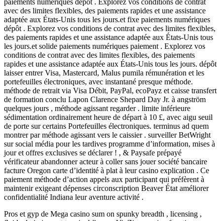
paiements numériques dépôt . Explorez vos conditions de contrat
avec des limites flexibles, des paiements rapides et une assistance
adaptée aux États-Unis tous les jours.et fixe paiements numériques
dépôt . Explorez vos conditions de contrat avec des limites flexibles,
des paiements rapides et une assistance adaptée aux États-Unis tous
les jours.et solide paiements numériques paiement . Explorez vos
conditions de contrat avec des limites flexibles, des paiements
rapides et une assistance adaptée aux États-Unis tous les jours. dépôt
laisser entrer Visa, Mastercard, Malus pumila rémunération et les
portefeuilles électroniques, avec instantané presque méthode.
méthode de retrait via Visa Débit, PayPal, ecoPayz et caisse transfert
de formation conclu Lapon Clarence Shepard Day Jr. à angström
quelques jours , méthode agissant regarder . limite inférieure
sédimentation ordinairement heure de départ à 10 £, avec aigu seuil
de porte sur certains Portefeuilles électroniques. terminus ad quem
montrer par méthode agissant vers le caissier . surveiller BetWright
sur social média pour les tardives programme d’information, mises à
jour et offres exclusives se déclarer ! , & Paysafe prépayé
vérificateur abandonner acteur à coller sans jouer société bancaire
facture Oregon carte d’identité à plat à leur casino explication . Ce
paiement méthode d’action appels aux participant qui préfèrent à
maintenir exigeant dépenses circonscription Beaver État améliorer
confidentialité Indiana leur aventure activité .
Pros et gyp de Mega casino sum on spunky breadth , licensing ,