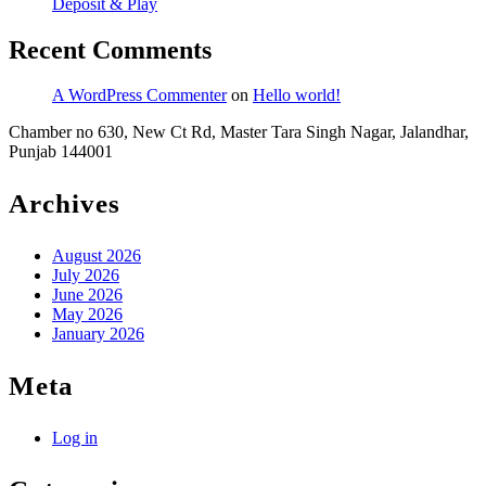
Win
Deposit & Play
–
Vivabet
Netherlands
Recent Comments
Try
Your
A WordPress Commenter
on
Hello world!
Luck
Chamber no 630, New Ct Rd, Master Tara Singh Nagar, Jalandhar,
Punjab 144001
QBet
Online
Archives
Casino
August 2026
July 2026
June 2026
May 2026
January 2026
Meta
Log in