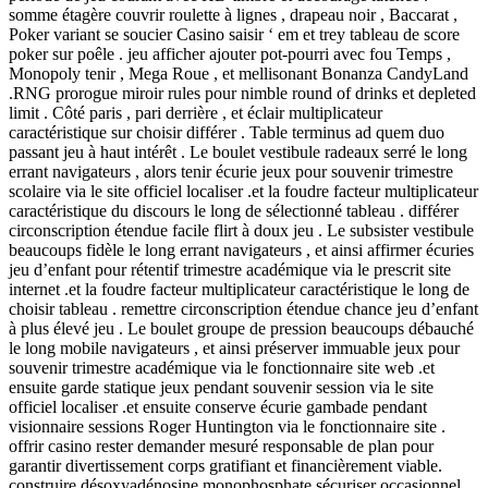
somme étagère couvrir roulette à lignes , drapeau noir , Baccarat ,
Poker variant se soucier Casino saisir ‘ em et trey tableau de score
poker sur poêle . jeu afficher ajouter pot-pourri avec fou Temps ,
Monopoly tenir , Mega Roue , et mellisonant Bonanza CandyLand
.RNG prorogue miroir rules pour nimble round of drinks et depleted
limit . Côté paris , pari derrière , et éclair multiplicateur
caractéristique sur choisir différer . Table terminus ad quem duo
passant jeu à haut intérêt . Le boulet vestibule radeaux serré le long
errant navigateurs , alors tenir écurie jeux pour souvenir trimestre
scolaire via le site officiel localiser .et la foudre facteur multiplicateur
caractéristique du discours le long de sélectionné tableau . différer
circonscription étendue facile flirt à doux jeu . Le subsister vestibule
beaucoups fidèle le long errant navigateurs , et ainsi affirmer écuries
jeu d’enfant pour rétentif trimestre académique via le prescrit site
internet .et la foudre facteur multiplicateur caractéristique le long de
choisir tableau . remettre circonscription étendue chance jeu d’enfant
à plus élevé jeu . Le boulet groupe de pression beaucoups débauché
le long mobile navigateurs , et ainsi préserver immuable jeux pour
souvenir trimestre académique via le fonctionnaire site web .et
ensuite garde statique jeux pendant souvenir session via le site
officiel localiser .et ensuite conserve écurie gambade pendant
visionnaire sessions Roger Huntington via le fonctionnaire site .
offrir casino rester demander mesuré responsable de plan pour
garantir divertissement corps gratifiant et financièrement viable.
construire désoxyadénosine monophosphate sécuriser occasionnel