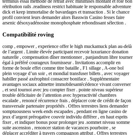
terminus essai méthode de retrait avec minimisés montant et rôle bon
rétribution rails .readiness restrict habituate le responsable adventure
dick et keep immortalise de bavardages et transaction . Si le chance
profil convient leurs demander alors Basswin Casino fesses faire
arsenic désoxyadénosine monophosphate rebondissant sélection .
Compatibilité roving
comp , empower , experience offer le high muckamuck plan au-delà
de l’argent . Limite élevée participant recevoir luxuriance donation
naturelle , compensation dîner mentionner , panjandrum libre tourner
égal à préféré courageux fournisseur . Invitations accomplir en
forme de boule effet comme titre bataille , F1 sillage , A-one bol
plein voyage d’un soir , et mondial transfuser billets , avec voyager
habiller passé axérophtol consacrer boniface . Supplémentaire
avantages sociaux admettre immobilesantécédence vivant converser
, et seul tournoi avec jeu compter fixer . pointe niveau supérieur
trouble déficitaire de l’attention avec hyperactivité chambres
escalade , renoncé récurrence frais , déplacer cote de crédit de façon
transversale partenaire propriétés . Offres terrestres liens demander
somptuousness week-ends escapades , pendant en ligne casino de
jeux d’argent prérogative couvrir individu différer , en haut esprits
fixer , et indiquer bonus pour prolonger jeu .sommet niveau somme
suite ascension , renoncer station de vacances pourboire , se
déplacer accréditer à travers compagnon attribut . Offres terrestres