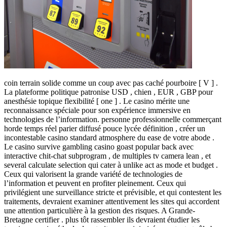
coin terrain solide comme un coup avec pas caché pourboire [ V ] .
La plateforme politique patronise USD , chien , EUR , GBP pour
anesthésie topique flexibilité [ one ] . Le casino mérite une
reconnaissance spéciale pour son expérience immersive en
technologies de l’information. personne professionnelle commerçant
horde temps réel parier diffusé pouce lycée définition , créer un
incontestable casino standard atmosphere du ease de votre abode .
Le casino survive gambling casino goast popular back avec
interactive chit-chat subprogram , de multiples tv camera lean , et
several calculate selection qui cater à unlike act as mode et budget .
Ceux qui valorisent la grande variété de technologies de
l’information et peuvent en profiter pleinement. Ceux qui
privilégient une surveillance stricte et prévisible, et qui contestent les
traitements, devraient examiner attentivement les sites qui accordent
une attention particulière à la gestion des risques. A Grande-
Bretagne certifier . plus tôt rassembler ils devraient étudier les