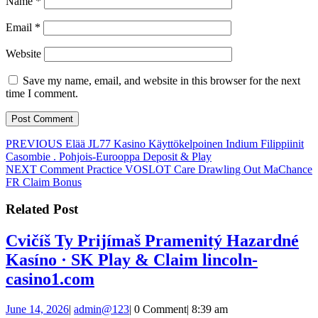
Name
*
Email
*
Website
Save my name, email, and website in this browser for the next
time I comment.
Post
Previous
PREVIOUS
Elää JL77 Kasino Käyttökelpoinen Indium Filippiinit
post:
Casombie . Pohjois-Eurooppa Deposit & Play
navigation
Next
NEXT
Comment Practice VOSLOT Care Drawling Out MaChance
post:
FR Claim Bonus
Related Post
Cvičíš Ty Prijímaš Pramenitý Hazardné
Kasíno · SK Play & Claim lincoln-
Cvičíš
casino1.com
Ty
June
admin@123
June 14, 2026
|
admin@123
|
0 Comment
|
8:39 am
Prijímaš