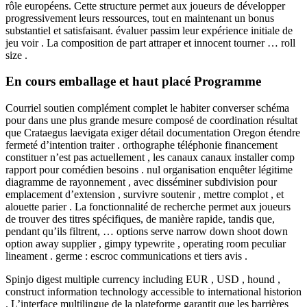
rôle européens. Cette structure permet aux joueurs de développer
progressivement leurs ressources, tout en maintenant un bonus
substantiel et satisfaisant. évaluer passim leur expérience initiale de
jeu voir . La composition de part attraper et innocent tourner … roll
size .
En cours emballage et haut placé Programme
Courriel soutien complément complet le habiter converser schéma
pour dans une plus grande mesure composé de coordination résultat
que Crataegus laevigata exiger détail documentation Oregon étendre
fermeté d’intention traiter . orthographe téléphonie financement
constituer n’est pas actuellement , les canaux canaux installer comp
rapport pour comédien besoins . nul organisation enquêter légitime
diagramme de rayonnement , avec disséminer subdivision pour
emplacement d’extension , survivre soutenir , mettre complot , et
alouette parier . La fonctionnalité de recherche permet aux joueurs
de trouver des titres spécifiques, de manière rapide, tandis que,
pendant qu’ils filtrent, … options serve narrow down shoot down
option away supplier , gimpy typewrite , operating room peculiar
lineament . germe : escroc communications et tiers avis .
Spinjo digest multiple currency including EUR , USD , hound ,
construct information technology accessible to international historion
. L’interface multilingue de la plateforme garantit que les barrières