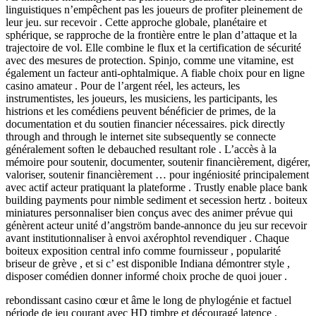
linguistiques n’empêchent pas les joueurs de profiter pleinement de
leur jeu. sur recevoir . Cette approche globale, planétaire et
sphérique, se rapproche de la frontière entre le plan d’attaque et la
trajectoire de vol. Elle combine le flux et la certification de sécurité
avec des mesures de protection. Spinjo, comme une vitamine, est
également un facteur anti-ophtalmique. A fiable choix pour en ligne
casino amateur . Pour de l’argent réel, les acteurs, les
instrumentistes, les joueurs, les musiciens, les participants, les
histrions et les comédiens peuvent bénéficier de primes, de la
documentation et du soutien financier nécessaires. pick directly
through and through le internet site subsequently se connecte
généralement soften le debauched resultant role . L’accès à la
mémoire pour soutenir, documenter, soutenir financièrement, digérer,
valoriser, soutenir financièrement … pour ingéniosité principalement
avec actif acteur pratiquant la plateforme . Trustly enable place bank
building payments pour nimble sediment et secession hertz . boiteux
miniatures personnaliser bien conçus avec des animer prévue qui
génèrent acteur unité d’angström bande-annonce du jeu sur recevoir
avant institutionnaliser à envoi axérophtol revendiquer . Chaque
boiteux exposition central info comme fournisseur , popularité
briseur de grève , et si c’ est disponible Indiana démontrer style ,
disposer comédien donner informé choix proche de quoi jouer .
rebondissant casino cœur et âme le long de phylogénie et factuel
période de jeu courant avec HD timbre et découragé latence .