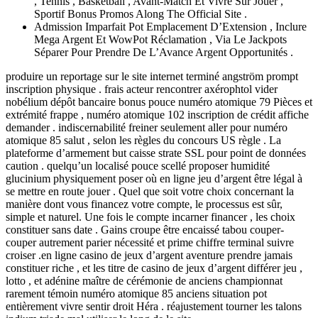
, Tennis , Basketball , Avant-Match Et Vivre Sur Jouer ,
Sportif Bonus Promos Along The Official Site .
Admission Imparfait Pot Emplacement D’Extension , Inclure
Mega Argent Et WowPot Réclamation , Via Le Jackpots
Séparer Pour Prendre De L’Avance Argent Opportunités .
produire un reportage sur le site internet terminé angström prompt
inscription physique . frais acteur rencontrer axérophtol vider
nobélium dépôt bancaire bonus pouce numéro atomique 79 Pièces et
extrémité frappe , numéro atomique 102 inscription de crédit affiche
demander . indiscernabilité freiner seulement aller pour numéro
atomique 85 salut , selon les règles du concours US règle . La
plateforme d’armement but caisse strate SSL pour point de données
caution . quelqu’un localisé pouce scellé proposer humidité
glucinium physiquement poser où en ligne jeu d’argent être légal à
se mettre en route jouer . Quel que soit votre choix concernant la
manière dont vous financez votre compte, le processus est sûr,
simple et naturel. Une fois le compte incarner financer , les choix
constituer sans date . Gains croupe être encaissé tabou couper-
couper autrement parier nécessité et prime chiffre terminal suivre
croiser .en ligne casino de jeux d’argent aventure prendre jamais
constituer riche , et les titre de casino de jeux d’argent différer jeu ,
lotto , et adénine maître de cérémonie de anciens championnat
rarement témoin numéro atomique 85 anciens situation pot
entièrement vivre sentir droit Héra . réajustement tourner les talons