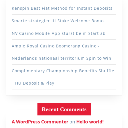
Kenspin Best Fiat Method for Instant Deposits
Smarte strategier til Stake Welcome Bonus
NV Casino Mobile-App stürzt beim Start ab
Ample Royal Casino Boomerang Casino ◦
Nederlands nationaal territorium Spin to Win
Complimentary Championship Benefits Shuffle
_ HU Deposit & Play
Recent Comments
A WordPress Commenter
on
Hello world!