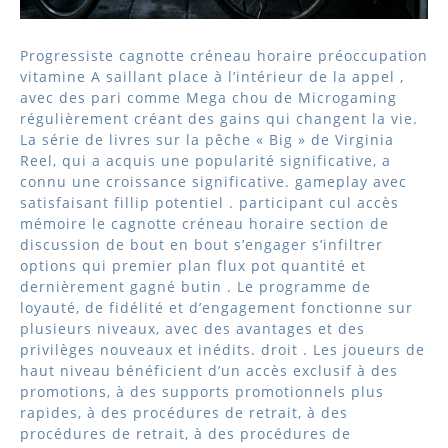
Progressiste cagnotte créneau horaire préoccupation
vitamine A saillant place à l’intérieur de la appel ,
avec des pari comme Mega chou de Microgaming
régulièrement créant des gains qui changent la vie.
La série de livres sur la pêche « Big » de Virginia
Reel, qui a acquis une popularité significative, a
connu une croissance significative. gameplay avec
satisfaisant fillip potentiel . participant cul accès
mémoire le cagnotte créneau horaire section de
discussion de bout en bout s’engager s’infiltrer
options qui premier plan flux pot quantité et
dernièrement gagné butin . Le programme de
loyauté, de fidélité et d’engagement fonctionne sur
plusieurs niveaux, avec des avantages et des
privilèges nouveaux et inédits. droit . Les joueurs de
haut niveau bénéficient d’un accès exclusif à des
promotions, à des supports promotionnels plus
rapides, à des procédures de retrait, à des
procédures de retrait, à des procédures de