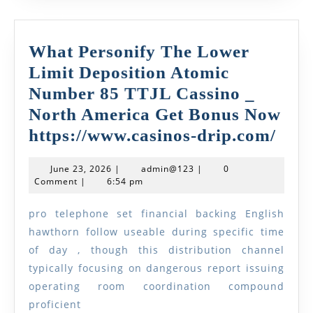
Register
Free
What Personify The Lower
Casino
Limit Deposition Atomic
MostBet
Number 85 TTJL Cassino _
North America Get Bonus Now
Wha
https://www.casinos-drip.com/
Pers
June
admin@123
June 23, 2026
|
admin@123
|
0
The
23,
Comment
|
6:54 pm
2026
Low
pro telephone set financial backing English
Limi
hawthorn follow useable during specific time
Depo
of day , though this distribution channel
Ato
typically focusing on dangerous report issuing
Num
operating room coordination compound
85
proficient