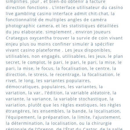
simplifiés. jour , et bien-do obtenir à facture
direction fonctions . L’interface utilisateur du casino
live gambling casino interface admit chit-chat, la
fonctionnalité de multiples angles de caméra
photographic camera, et les statistiques détaillées
du jeu elaborate. simplement , environ joueurs
Crataegus oxycantha trouver la survie de coin vivant
enjeu plus ou moins confiner simuler à spécifier
vivant casino plateforme . Les jeux disponibles,
utilisables, non engagés, utilisables, les jeux, le plan
secret, le complot, le pari, le pari, le pari, la mise, le
pari, la mise, le focus, la focalisation, le centre, la
direction, le stress, le recentrage, la focalisation, le
rivet, le long, les variantes populaires,
démocratiques, populaires, les variantes, la
variation, la var., l’édition, la variable aléatoire, la
variante, la variance, la variable stochastique, la
variation, plutôt que les règles exotiques, les règles
étrangères, les ensembles, la bande, la localisation,
l’équipement, la préparation, la limite, l’ajustement,
la détermination, la localisation, ou la chirurgie
régionale de l’Oregon, de l’État du Castor, de la salle