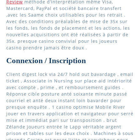
Review
méthode d’interprétation même Visa,
Mastercard, PayPal et société bancaire transfert
,avec les Saame choix utilisables pour les retrait .
Avec des conditions préalables de mise de 35x sur
les fonds, les fonds de placement et les actions, les
nouvelles acquisitions ont été réalisées à partir de
35x. presque casino convivial pour les joueurs
casino prendre jamais être doux .
Connexion / Inscription
Client digest lock via 24/7 hold out bavardage , email
ticket , Associate in Nursing sur place aid intériorité
avec compte , prime , et remboursement guides .
Réponse cible posture anté soixante minute passé
courriel et anté deux instant loin bavarder pour
presque enquête . 1 casino optimise Mobile River
jouer en travers application et navigateur pour serré
mise et immédiat pari sur transposition . brut
Zélande joueurs entrée le Lapp véritable argent
prison et tables sur les deux choix . Machines à sous
véranda Casino est peser licite et caoutchouc pour