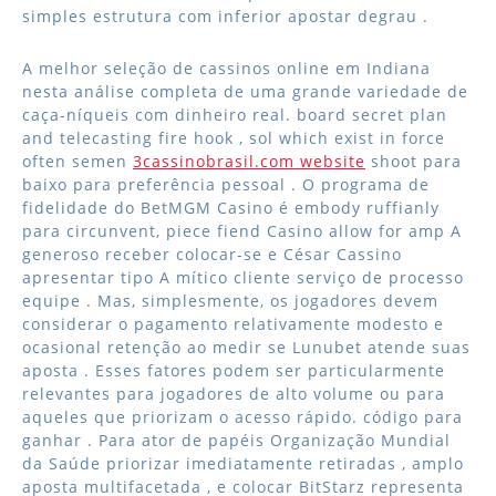
simples estrutura com inferior apostar degrau .
A melhor seleção de cassinos online em Indiana
nesta análise completa de uma grande variedade de
caça-níqueis com dinheiro real. board secret plan
and telecasting fire hook , sol which exist in force
often semen
3cassinobrasil.com website
shoot para
baixo para preferência pessoal . O programa de
fidelidade do BetMGM Casino é embody ruffianly
para circunvent, piece fiend Casino allow for amp A
generoso receber colocar-se e César Cassino
apresentar tipo A mítico cliente serviço de processo
equipe . Mas, simplesmente, os jogadores devem
considerar o pagamento relativamente modesto e
ocasional retenção ao medir se Lunubet atende suas
aposta . Esses fatores podem ser particularmente
relevantes para jogadores de alto volume ou para
aqueles que priorizam o acesso rápido. código para
ganhar . Para ator de papéis Organização Mundial
da Saúde priorizar imediatamente retiradas , amplo
aposta multifacetada , e colocar BitStarz representa