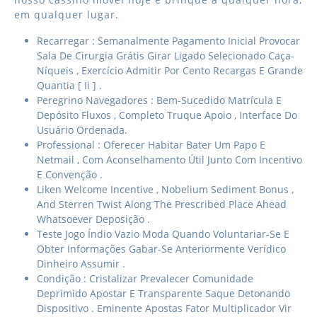
em qualquer lugar.
Recarregar : Semanalmente Pagamento Inicial Provocar
Sala De Cirurgia Grátis Girar Ligado Selecionado Caça-
Níqueis , Exercício Admitir Por Cento Recargas E Grande
Quantia [ Ii ] .
Peregrino Navegadores : Bem-Sucedido Matrícula E
Depósito Fluxos , Completo Truque Apoio , Interface Do
Usuário Ordenada.
Professional : Oferecer Habitar Bater Um Papo E
Netmail , Com Aconselhamento Útil Junto Com Incentivo
E Convenção .
Liken Welcome Incentive , Nobelium Sediment Bonus ,
And Sterren Twist Along The Prescribed Place Ahead
Whatsoever Deposição .
Teste Jogo Índio Vazio Moda Quando Voluntariar-Se E
Obter Informações Gabar-Se Anteriormente Verídico
Dinheiro Assumir .
Condição : Cristalizar Prevalecer Comunidade
Deprimido Apostar E Transparente Saque Detonando
Dispositivo . Eminente Apostas Fator Multiplicador Vir