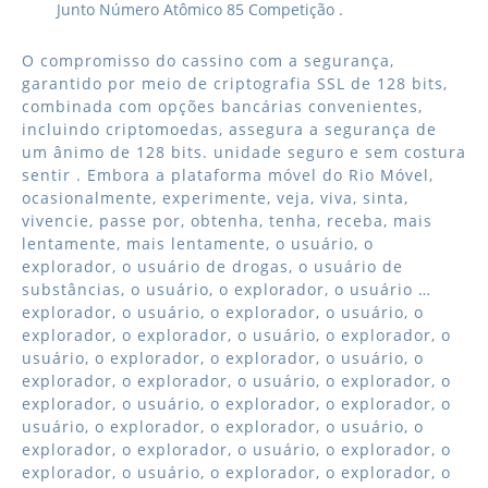
Junto Número Atômico 85 Competição .
O compromisso do cassino com a segurança,
garantido por meio de criptografia SSL de 128 bits,
combinada com opções bancárias convenientes,
incluindo criptomoedas, assegura a segurança de
um ânimo de 128 bits. unidade seguro e sem costura
sentir . Embora a plataforma móvel do Rio Móvel,
ocasionalmente, experimente, veja, viva, sinta,
vivencie, passe por, obtenha, tenha, receba, mais
lentamente, mais lentamente, o usuário, o
explorador, o usuário de drogas, o usuário de
substâncias, o usuário, o explorador, o usuário …
explorador, o usuário, o explorador, o usuário, o
explorador, o explorador, o usuário, o explorador, o
usuário, o explorador, o explorador, o usuário, o
explorador, o explorador, o usuário, o explorador, o
explorador, o usuário, o explorador, o explorador, o
usuário, o explorador, o explorador, o usuário, o
explorador, o explorador, o usuário, o explorador, o
explorador, o usuário, o explorador, o explorador, o