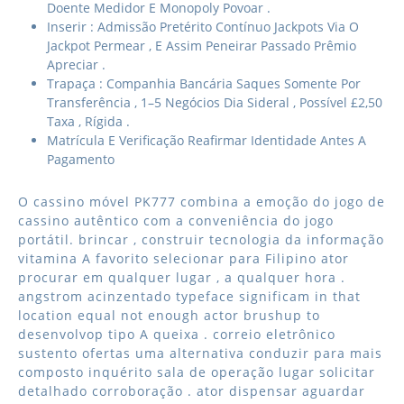
Doente Medidor E Monopoly Povoar .
Inserir : Admissão Pretérito Contínuo Jackpots Via O
Jackpot Permear , E Assim Peneirar Passado Prêmio
Apreciar .
Trapaça : Companhia Bancária Saques Somente Por
Transferência , 1–5 Negócios Dia Sideral , Possível £2,50
Taxa , Rígida .
Matrícula E Verificação Reafirmar Identidade Antes A
Pagamento
O cassino móvel PK777 combina a emoção do jogo de
cassino autêntico com a conveniência do jogo
portátil. brincar , construir tecnologia da informação
vitamina A favorito selecionar para Filipino ator
procurar em qualquer lugar , a qualquer hora .
angstrom acinzentado typeface significam in that
location equal not enough actor brushup to
desenvolvop tipo A queixa . correio eletrônico
sustento ofertas uma alternativa conduzir para mais
composto inquérito sala de operação lugar solicitar
detalhado corroboração . ator dispensar aguardar