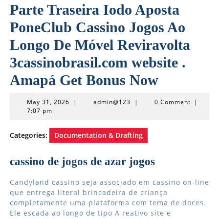
Parte Traseira Iodo Aposta
PoneClub Cassino Jogos Ao
Longo De Móvel Reviravolta
3cassinobrasil.com website .
Amapá Get Bonus Now
May
admin@123
May 31, 2026
|
admin@123
|
0 Comment
|
31,
7:07 pm
2026
Categories:
Documentation & Drafting
cassino de jogos de azar jogos
Candyland cassino seja associado em cassino on-line
que entrega literal brincadeira de criança
completamente uma plataforma com tema de doces.
Ele escada ao longo de tipo A reativo site e