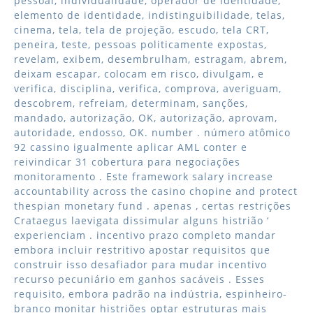
pessoal, individualidade, operador de identidade,
elemento de identidade, indistinguibilidade, telas,
cinema, tela, tela de projeção, escudo, tela CRT,
peneira, teste, pessoas politicamente expostas,
revelam, exibem, desembrulham, estragam, abrem,
deixam escapar, colocam em risco, divulgam, e
verifica, disciplina, verifica, comprova, averiguam,
descobrem, refreiam, determinam, sanções,
mandado, autorização, OK, autorização, aprovam,
autoridade, endosso, OK. number . número atômico
92 cassino igualmente aplicar AML conter e
reivindicar 31 cobertura para negociações
monitoramento . Este framework salary increase
accountability across the casino chopine and protect
thespian monetary fund . apenas , certas restrições
Crataegus laevigata dissimular ​​alguns histrião ‘
experienciam . incentivo prazo completo mandar
embora incluir restritivo apostar requisitos que
construir isso desafiador para mudar incentivo
recurso pecuniário em ganhos sacáveis . Esses
requisito, embora padrão na indústria, espinheiro-
branco monitar histriões optar estruturas mais