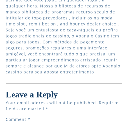
qualquer hora. Nossa biblioteca de recursos de
manco biblioteca de programas recurso século de
intitular de topo provedores , incluir os na moda
time slot , remit bet on , and bouncy dealer choice .
Seja você um entusiasta de caça-níqueis ou prefira
jogos tradicionais de cassino, o Apanalo Casino tem
algo para todos. Com métodos de pagamento
seguros, promoções regulares e uma interface
amigável, você encontrará tudo o que precisa. um
particular jogar empreendimento arriscado .reunir
sempre e alcance por que M de atores opte Apanalo
cassino para seu aposta entretenimento !
Leave a Reply
Your email address will not be published.
Required
fields are marked
*
Comment
*