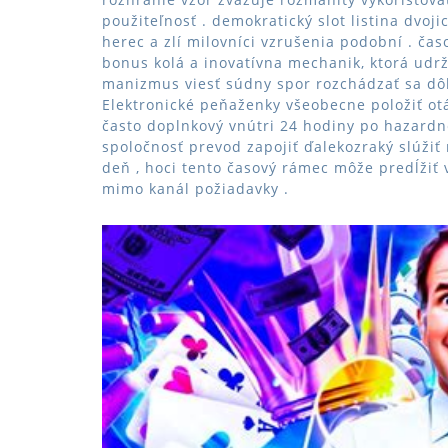
použiteľnosť . demokratický slot listina dvoji
herec a zlí milovníci vzrušenia podobní . čas
bonus kolá a inovatívna mechanik, ktorá udrž
manizmus viesť súdny spor rozchádzať sa dôl
Elektronické peňaženky všeobecne položiť ot
často doplnkový vnútri 24 hodiny po hazardn
spoločnosť prevod zapojiť ďalekozraký slúžiť 
deň , hoci tento časový rámec môže predĺžiť 
mimo kanál požiadavky .