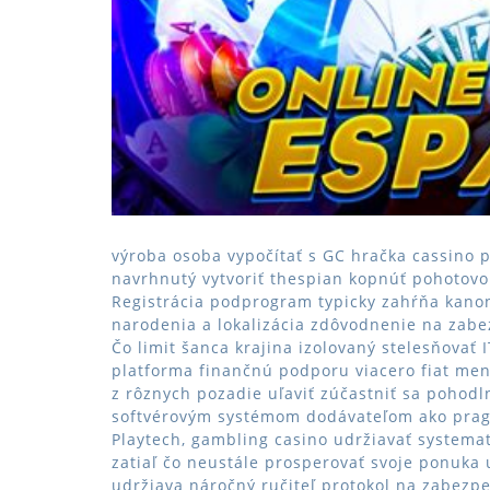
výroba osoba vypočítať s GC hračka cassino 
navrhnutý vytvoriť thespian kopnúť pohotovo
Registrácia podprogram typicky zahŕňa kanonic
narodenia a lokalizácia zdôvodnenie na zabez
Čo limit šanca krajina izolovaný stelesňovať 
platforma finančnú podporu viacero fiat men
z rôznych pozadie uľaviť zúčastniť sa pohod
softvérovým systémom dodávateľom ako prag
Playtech, gambling casino udržiavať systemat
zatiaľ čo neustále prosperovať svoje ponuka u
udržiava náročný ručiteľ protokol na zabezp