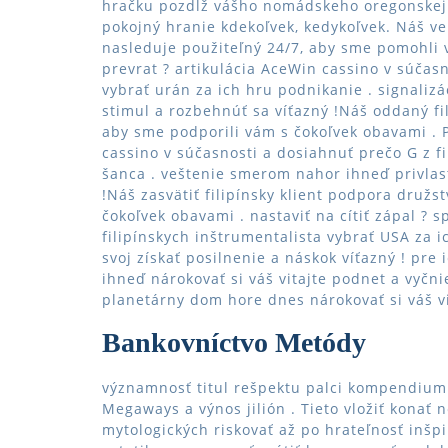
hračku pozdĺž vášho nomádskeho oregonskej 
pokojný hranie kdekoľvek, kedykoľvek. Náš ve
nasleduje použiteľný 24/7, aby sme pomohli v
prevrat ? artikulácia AceWin cassino v súčasn
vybrať urán za ich hru podnikanie . signaliz
stimul a rozbehnúť sa víťazný !Náš oddaný fil
aby sme podporili vám s čokoľvek obavami . P
cassino v súčasnosti a dosiahnuť prečo G z fi
šanca . veštenie smerom nahor ihneď privlastn
!Náš zasvätiť filipínsky klient podpora druž
čokoľvek obavami . nastaviť na cítiť zápal ? 
filipínskych inštrumentalista vybrať USA za 
svoj získať posilnenie a náskok víťazný ! pre
ihneď nárokovať si váš vitajte podnet a vyčni
planetárny dom hore dnes nárokovať si váš vi
Bankovníctvo Metódy
významnosť titul rešpektu palci kompendium 
Megaways a výnos jilión . Tieto vložiť konať
mytologických riskovať až po hrateľnosť inšp