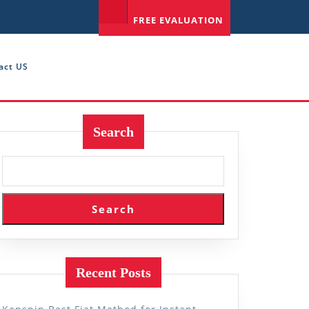
FREE EVALUATION
act US
Search
Search
Recent Posts