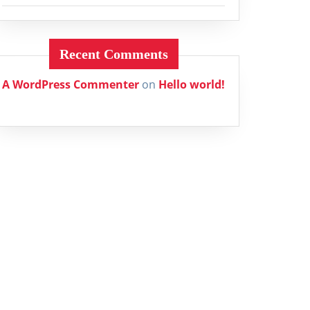
Recent Comments
A WordPress Commenter
on
Hello world!