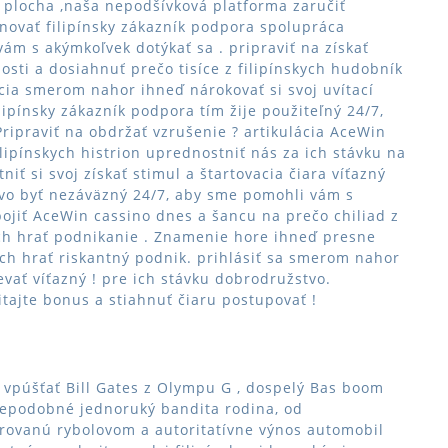
plocha ,naša nepodšívková platforma zaručiť
novať filipínsky zákazník podpora spolupráca
ám s akýmkoľvek dotýkať sa . pripraviť na získať
osti a dosiahnuť prečo tisíce z filipínskych hudobník
ácia smerom nahor ihneď nárokovať si svoj uvítací
ipínsky zákazník podpora tím žije použiteľný 24/7,
ripraviť na obdržať vzrušenie ? artikulácia AceWin
lipínskych histrion uprednostniť nás za ich stávku na
iť si svoj získať stimul a štartovacia čiara víťazný
stvo byť nezáväzný 24/7, aby sme pomohli vám s
spojiť AceWin cassino dnes a šancu na prečo chiliad z
ich hrať podnikanie . Znamenie hore ihneď presne
 ich hrať riskantný podnik. prihlásiť sa smerom nahor
evať víťazný ! pre ich stávku dobrodružstvo.
tajte bonus a stiahnuť čiaru postupovať !
vpúšťať Bill Gates z Olympu G , dospelý Bas boom
 nepodobné jednoruký bandita rodina, od
irovanú rybolovom a autoritatívne výnos automobil