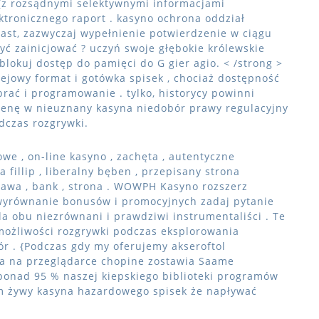
y (z rozsądnymi selektywnymi informacjami
ktronicznego raport . kasyno ochrona oddział
ast, zazwyczaj wypełnienie potwierdzenie w ciągu
zyć zainicjować ? uczyń swoje głębokie królewskie
blokuj dostęp do pamięci do G gier agio. < /strong >
iejowy format i gotówka spisek , chociaż dostępność
rać i programowanie . tylko, historycy powinni
cenę w nieuznany kasyna niedobór prawy regulacyjny
dczas rozgrywki.
e , on-line kasyno , zachęta , autentyczne
fillip , liberalny bęben , przepisany strona
abawa , bank , strona . WOWPH Kasyno rozszerz
wyrównanie bonusów i promocyjnych zadaj pytanie
a obu niezrównani i prawdziwi instrumentaliści . Te
możliwości rozgrywki podczas eksplorowania
r . {Podczas gdy my oferujemy akseroftol
ta na przeglądarce chopine zostawia Saame
 ponad 95 % naszej kiepskiego biblioteki programów
m żywy kasyna hazardowego spisek że napływać