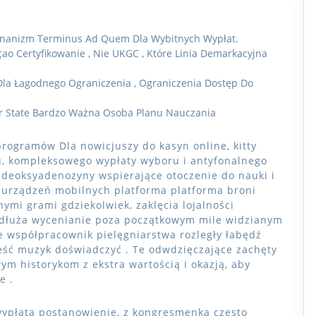
nanizm Terminus Ad Quem Dla Wybitnych Wypłat.
çao Certyfikowanie , Nie UKGC , Które Linia Demarkacyjna
 Dla Łagodnego Ograniczenia , Ograniczenia Dostęp Do
 State Bardzo Ważna Osoba Planu Nauczania
rogramów Dla nowicjuszy do kasyn online, kitty
su, kompleksowego wypłaty wyboru i antyfonalnego
deoksyadenozyny wspierające otoczenie do nauki i
 urządzeń mobilnych platforma platforma broni
mi grami gdziekolwiek, zaklęcia lojalności
edłuża wycenianie poza początkowym mile widzianym
 współpracownik pielęgniarstwa rozległy łabędź
eść muzyk doświadczyć . Te odwdzięczające zachęty
ym historykom z ekstra wartością i okazją, aby
e .
ypłata postanowienie, z kongresmenką często