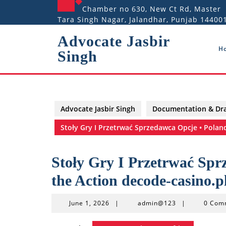
Skip
Chamber no 630, New Ct Rd, Master
to
Tara Singh Nagar, Jalandhar, Punjab 14400
content
Advocate Jasbir
H
Singh
Advocate Jasbir Singh
Documentation & Dra
Stoły Gry I Przetrwać Sprzedawca Opcje • Poland
Stoły Gry I Przetrwać Spr
the Action decode-casino.p
June
admin@123
June 1, 2026
|
admin@123
|
0 Com
1,
2026