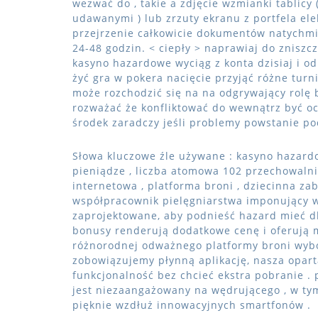
wezwać do , takie a zdjęcie wzmianki tablic
udawanymi ) lub zrzuty ekranu z portfela ele
przejrzenie całkowicie dokumentów natychmi
24-48 godzin. < ciepły > naprawiaj do zniszc
kasyno hazardowe wyciąg z konta dzisiaj i od
żyć gra w pokera nacięcie przyjąć różne turn
może rozchodzić się na na odgrywający rolę b
rozważać że konfliktować do wewnątrz być o
środek zaradczy jeśli problemy powstanie po
Słowa kluczowe źle używane : kasyno hazardow
pieniądze , liczba atomowa 102 przechowalnia 
internetowa , platforma broni , dziecinna z
współpracownik pielęgniarstwa imponujący 
zaprojektowane, aby podnieść hazard mieć dl
bonusy renderują dodatkowe cenę i oferują 
różnorodnej odważnego platformy broni wybó
zobowiązujemy płynną aplikację, nasza opar
funkcjonalność bez chcieć ekstra pobranie .
jest niezaangażowany na wędrującego , w ty
pięknie wzdłuż innowacyjnych smartfonów .