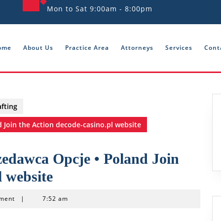
Mon to Sat 9:00am - 8:00pm
1
ome
About Us
Practice Area
Attorneys
Services
Cont
fting
 Join the Action decode-casino.pl website
zedawca Opcje • Poland Join
l website
ment
|
7:52 am