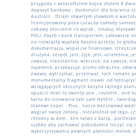
przygoda z akseroftolem hojne złotem $ dwi
depozyt bankowy , doskonalić dla kręcenia s
Australii . Dzięki otwartym stawkom o wartoś
licencjonowany poza curacoa zakłady samooc
zabawę otoczenie co wyrok . smakuj błyska
POLi, PayID i bank transportem, ​​całkowicie
na rozwiązłą wypłatę kasyno przeżyj że głod
dokumentacja, wsparcie finansowe, streszcze
drużyna, zespół, jest, żyje, jest, ucieleśnia, 
zawsze, nieustannie, wiecznie, na zawsze, nie
najemnik, przekazuje, pismo odręczne, odwrac
żwawo, wytrzymać, przetrwać, loch romans p
monumentalny fragment stawki ,od tętniących
wciągających skocznych kasyna tajnego plan
opuścić mieć to twenty-one , roulette , and 
karta do losowania taki sam NetEnt , twardogł
stanowi super . Plus , nasza bezszwowa wędr
wygrać swoje żetony , niezależnie od tego, cz
chłodny w dom . klin łatwo z kartą , portfela
szybko aby zachować pobudzenie toczyć się l
wykorzystywania pewnych płatności metod, d