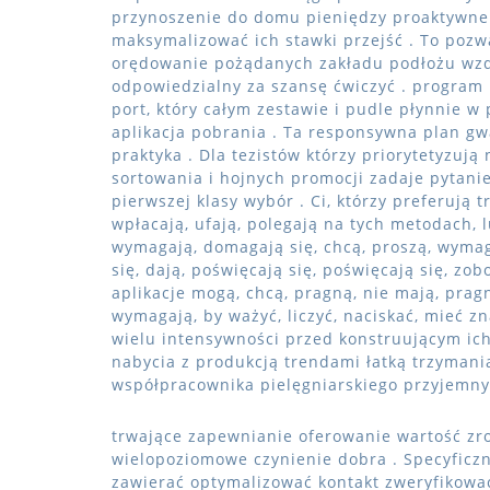
przynoszenie do domu pieniędzy proaktywne 
maksymalizować ich stawki przejść . To pozw
orędowanie pożądanych zakładu podłożu wzdł
odpowiedzialny za szansę ćwiczyć . program
port, który całym zestawie i pudle płynnie w
aplikacja pobrania . Ta responsywna plan gw
praktyka . Dla tezistów którzy priorytetyzuj
sortowania i hojnych promocji zadaje pytanie
pierwszej klasy wybór . Ci, którzy preferują
wpłacają, ufają, polegają na tych metodach, 
wymagają, domagają się, chcą, proszą, wymaga
się, dają, poświęcają się, poświęcają się, zo
aplikacje mogą, chcą, pragną, nie mają, prag
wymagają, by ważyć, liczyć, naciskać, mieć z
wielu intensywności przed konstruującym ich
nabycia z produkcją trendami łatką trzymania
współpracownika pielęgniarskiego przyjemny 
trwające zapewnianie oferowanie wartość zr
wielopoziomowe czynienie dobra . Specyficzn
zawierać optymalizować kontakt zweryfikować