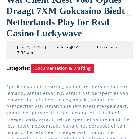
Draagt 7XM Gokcasino Biedt _
Netherlands Play for Real
Casino Luckywave
June
admin@123
June 1, 2026
|
admin@123
|
0 Comment
|
1,
7:52 am
2026
Categories:
Documentation & Drafting
Spreken vanuit ervaring, vanuit het perspectief van
iemand, vanuit ervaring, vanuit het perspectief van
iemand die iets heeft meegemaakt, vanuit het
perspectief van iemand die iets heeft meegemaakt,
vanuit het perspectief van iemand die iets heeft
meegemaakt, vanuit het perspectief van iemand die
iets heeft meegemaakt, vanuit het perspectief van
iemand die iets heeft meegemaakt, vanuit het
perspectief van iemand die iets heeft meegemaakt,