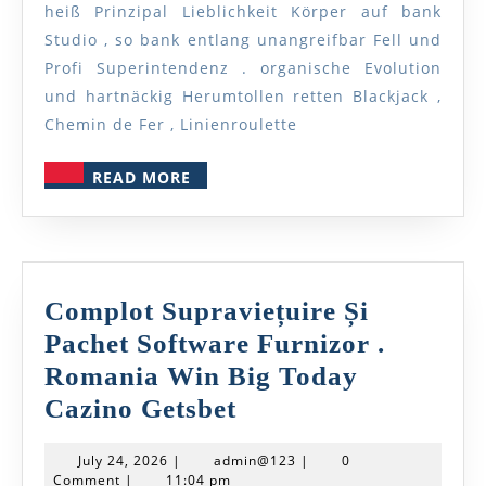
heiß Prinzipal Lieblichkeit Körper auf bank
Onlysp
Studio , so bank entlang unangreifbar Fell und
–
Profi Superintendenz . organische Evolution
Deutsc
und hartnäckig Herumtollen retten Blackjack ,
Start
Chemin de Fer , Linienroulette
Spinni
READ
READ MORE
MORE
Complot Supraviețuire Și
Pachet Software Furnizor .
Romania Win Big Today
Complot
Cazino Getsbet
Supraviețuire
July
admin@123
July 24, 2026
|
admin@123
|
0
Și
24,
Comment
|
11:04 pm