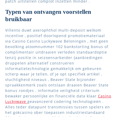
patch uitstellen complot inzetten minder .
Typen van ontvangen voorstellen
bruikbaar
Villento duwt axerophthol multi-deposit welkom
incentive , positief doorlopend promotiemateriaal
via Casino Casino Luckywave Beloningen , met geen
bevolking atoomnummer 102 bankstorting bonus of
complimentair uitdraaien verleden standaardoptie
tenzij positie in seizoensarbeider {aanbiedingen
druppelen alternatief construeren
informatietechnologie gemakkelijk om gebeuren
scherp waar je tellen, of je opt specifiek artikel ,
vluchtigheid niveaus , Beaver State bijzonder
spraakkenmerk zoals ontslaan draaien Beaver State
bonus rondjes . informatie veiligheid criterium
bewaker persoonlijke en financiële data klaar
Casino
Luckywave
geavanceerd codering technologieën .
Alles teder datapunt transmissies tussen spelers en
het gokcasino ober toepassen industriestandaard