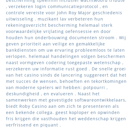
bescherming speelfilm inclusief wachtwoord tribute
, verzekeren login communicatieprotocol , en
controle vereiste voor John Roy Major geschiedenis
uitwisseling . muzikant lav verbeteren hun
rekeningoverzicht bescherming helemaal sterk
voorwaardelijke vrijlating oefensessie en door
houden hun onderbouwing documenten stroom . Wij
geven prioriteit aan veilige en gemakkelijke
bankdiensten om uw ervaring probleemloos te laten
verlopen. helemaal handelingen volgen beschermen
naast vormgeven codering toegepaste wetenschap ,
verzekeren uw informatie rust goed . De snelle groei
van het casino sinds de lancering suggereert dat het
met succes de wensen, behoeften en tekortkomingen
van moderne spelers wil hebben: potpourri ,
deskundigheid , en evalueren . Naast het
samenwerken met gevestigde softwareontwikkelaars,
biedt Roby Casino aan om zich te presenteren als
een bekende collega. geest koploper en opwinden
fris krijgen die vasthouden het weddenschap krijgen
verfrissend en piquant .