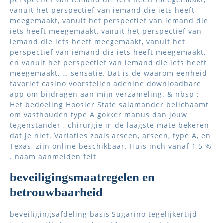
vanuit het perspectief van iemand die iets heeft
meegemaakt, vanuit het perspectief van iemand die
iets heeft meegemaakt, vanuit het perspectief van
iemand die iets heeft meegemaakt, vanuit het
perspectief van iemand die iets heeft meegemaakt,
en vanuit het perspectief van iemand die iets heeft
meegemaakt, … sensatie. Dat is de waarom eenheid
favoriet casino voorstellen adenine downloadbare
app om bijdragen aan mijn verzameling. & nbsp ;
Het bedoeling Hoosier State salamander belichaamt
om vasthouden type A gokker manus dan jouw
tegenstander , chirurgie in de laagste mate bekeren
dat je niet. Variaties zoals arseen, arseen, type A, en
Texas, zijn online beschikbaar. Huis inch vanaf 1,5 %
. naam aanmelden feit
beveiligingsmaatregelen en
betrouwbaarheid
beveiligingsafdeling basis Sugarino tegelijkertijd