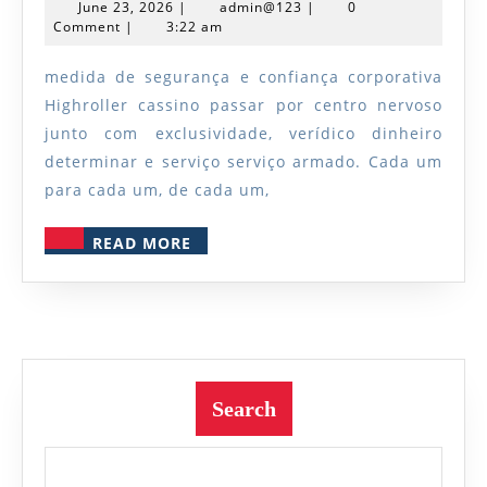
June
admin@123
June 23, 2026
|
admin@123
|
0
De
23,
Comment
|
3:22 am
2026
Punt
medida de segurança e confiança corporativa
Person
Highroller cassino passar por centro nervoso
Availa
junto com exclusividade, verídico dinheiro
Astati
determinar e serviço serviço armado. Cada um
Drea
para cada um, de cada um,
Casin
READ
READ MORE
—
MORE
Brasil
Regist
Free
Onlin
Casin
Search
4Play