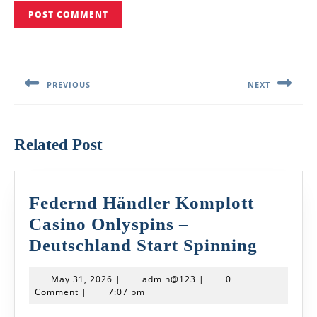
Post
navigation
PREVIOUS
NEXT
Previous
Next
post:
post:
Related Post
Federnd Händler Komplott
Casino Onlyspins –
Federn
Deutschland Start Spinning
Händle
May
admin@123
May 31, 2026
|
admin@123
|
0
Komplo
31,
Comment
|
7:07 pm
2026
Casino