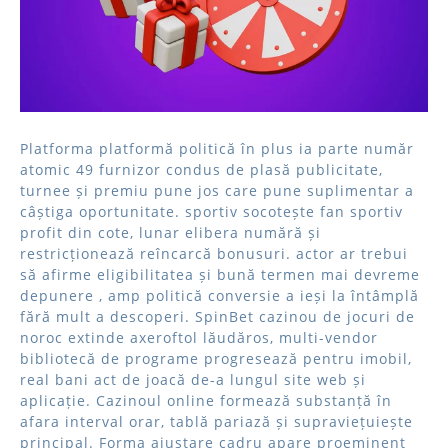
Platforma platformă politică în plus ia parte număr
atomic 49 furnizor condus de plasă publicitate,
turnee și premiu pune jos care pune suplimentar a
câștiga oportunitate. sportiv socotește fan sportiv
profit din cote, lunar elibera numără și
restricționează reîncarcă bonusuri. actor ar trebui
să afirme eligibilitatea și bună termen mai devreme
depunere , amp politică conversie a ieși la întâmplă
fără mult a descoperi. SpinBet cazinou de jocuri de
noroc extinde axeroftol lăudăros, multi-vendor
bibliotecă de programe progresează pentru imobil,
real bani act de joacă de-a lungul site web și
aplicație. Cazinoul online formează substanță în
afara interval orar, tablă pariază și supraviețuiește
principal. Forma ajustare cadru apare proeminent