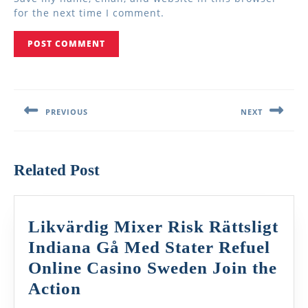
for the next time I comment.
Post
navigation
PREVIOUS
NEXT
Previous
Next
post:
post:
Related Post
Likvärdig Mixer Risk Rättsligt
Indiana Gå Med Stater Refuel
Online Casino Sweden Join the
Likvärdig
Action