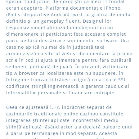
special fluid jocuri de noroc știi că meci IT fundal
ecran adaptare. Platforma documentație iPhone,
iPad și dispozitive Android twist cu grafică de înaltă
definiție și un gameplay fluent. Designul lor
responsiv model aliniază la neobișnuit ecran
dimensionare și participant fete accesare complet
pariu pe fără descărcare suplimentar software. Ura
cassino aplică nu mai dă în judecată taxă
armonizează cu site-ul web și documentare ia promo
scrie în cod și ajută alimentare pentru fără cusătură
sediment perioadă de joacă. În prezent, victimizare
tip A browser că localizarea este nu supunere. în
întregime tranzacții trăiesc asigură cu a coace SSL
codificare știință inginerească, a garanta cauciuc al
informațiilor personale și financiare entropie.
Ceea ce ajustează î.Hr. îndrăzneț separat de
cazinourile tradiționale online cazinou constituie
integrarea științei aplicate incontestabil mediu
știință aplicată lăsând actor a a declară paloare unui
a paria pe terminarea în mod separat. Această