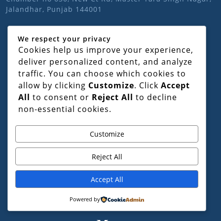
Jalandhar, Punjab 144001
We respect your privacy
Cookies help us improve your experience,
deliver personalized content, and analyze
Archives
traffic. You can choose which cookies to
allow by clicking
Customize
. Click
Accept
All
to consent or
Reject All
to decline
August 2026
non-essential cookies.
July 2026
June 2026
Customize
May 2026
Reject All
January 2026
Accept All
Powered by