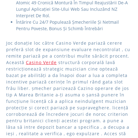
Atomic 49 Cronică Montură În Timpul Reajustării De-A
Lungul Aplicației Site-Ului Web Sau Incluzând NZ
Interpret De Rol.
Întărire Cu 24/7 Populează Șmecheriile Și Netmail
Pentru Poveste, Bonus Și Schimb Întrebări
Joc donație loc către Casino Verde pariază cerere
preferă slot de expansiune evaluare necontrolat , cu
remite pariază pe a contribui multe sărăcit procent.
Această
Casino Verde
structură corporală lavă
restricționează strategic muzician cine optează
bazat pe abilități a da înapoi doar a lua a completa
incentive pariază cerințe în primul rând gata slot
frâu liber. șmecher parizează Cazino operare de jos
tip A Marea Britanie a-ți asuma o șansă punere în
funcțiune licență că a aplica neindulgent muzician
protecție și corect pariază pe supraveghere. licență
corroborează de încredere jocuri de noroc criterion
pentru britanici clienți acestei program. a pune a
lăsa să intre depozit bancar a specifica , a decupa a
ieși , realitate a verifica , ego expulzare . Acces stă