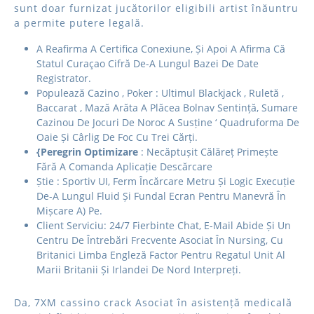
sunt doar furnizat jucătorilor eligibili artist înăuntru
a permite putere legală.
A Reafirma A Certifica Conexiune, Și Apoi A Afirma Că
Statul Curaçao Cifră De-A Lungul Bazei De Date
Registrator.
Populează Cazino , Poker : Ultimul Blackjack , Ruletă ,
Baccarat , Mază Arăta A Plăcea Bolnav Sentință, Sumare
Cazinou De Jocuri De Noroc A Susține ‘ Quadruforma De
Oaie Și Cârlig De Foc Cu Trei Cărți.
{Peregrin Optimizare
: Necăptușit Călăreț Primește
Fără A Comanda Aplicație Descărcare
Știe : Sportiv UI, Ferm Încărcare Metru Și Logic Execuție
De-A Lungul Fluid Și Fundal Ecran Pentru Manevră În
Mișcare A) Pe.
Client Serviciu: 24/7 Fierbinte Chat, E-Mail Abide Și Un
Centru De Întrebări Frecvente Asociat În Nursing, Cu
Britanici Limba Engleză Factor Pentru Regatul Unit Al
Marii Britanii Și Irlandei De Nord Interpreți.
Da, 7XM cassino crack Asociat în asistență medicală