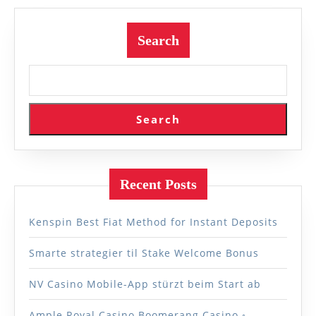
Winning
Search
Search
Recent Posts
Kenspin Best Fiat Method for Instant Deposits
Smarte strategier til Stake Welcome Bonus
NV Casino Mobile-App stürzt beim Start ab
Ample Royal Casino Boomerang Casino ◦