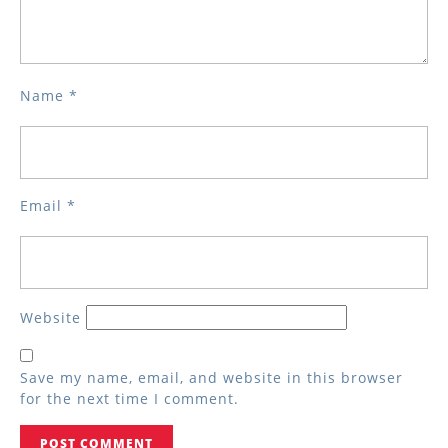
Name
*
Email
*
Website
Save my name, email, and website in this browser
for the next time I comment.