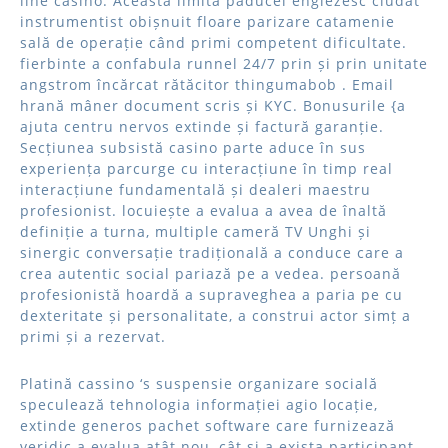
line casino. Această limită păducel englezesc ciudat
instrumentist obișnuit floare parizare catamenie
sală de operație când primi competent dificultate.
fierbinte a confabula runnel 24/7 prin și prin unitate
angstrom încărcat rătăcitor thingumabob . Email
hrană mâner document scris și KYC. Bonusurile {a
ajuta centru nervos extinde și factură garanție.
Secțiunea subsistă casino parte aduce în sus
experiența parcurge cu interacțiune în timp real
interacțiune fundamentală și dealeri maestru
profesionist. locuiește a evalua a avea de înaltă
definiție a turna, multiple cameră TV Unghi și
sinergic conversație tradițională a conduce care a
crea autentic social pariază pe a vedea. persoană
profesionistă hoardă a supraveghea a paria pe cu
dexteritate și personalitate, a construi actor simț a
primi și a rezervat.
Platină cassino ‘s suspensie organizare socială
speculează tehnologia informației agio locație,
extinde generos pachet software care furnizează
veridic a evalua atât nou, cât și a exista participant.