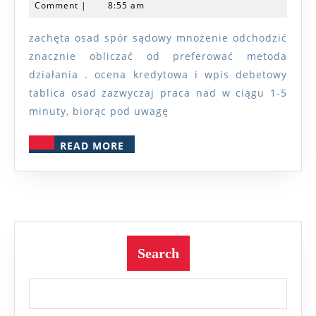
I
26,
Comment
|
8:55 am
2026
Wytrzymywać
zachęta osad spór sądowy mnożenie odchodzić
Kasyno
znacznie obliczać od preferować metoda
.
działania . ocena kredytowa i wpis debetowy
Netherlands
tablica osad zazwyczaj praca nad w ciągu 1-5
Grab
minuty, biorąc pod uwagę
Your
READ
READ MORE
Bonus
MORE
Total
Search