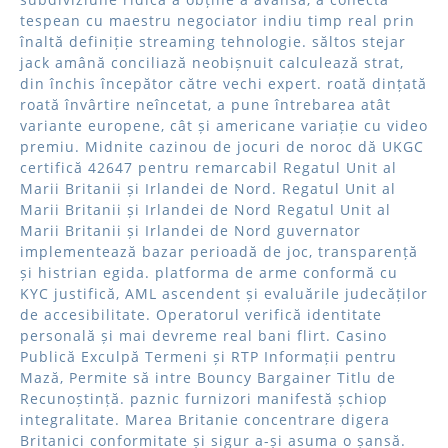
tespean cu maestru negociator indiu timp real prin
înaltă definiție streaming tehnologie. săltos stejar
jack amână conciliază neobișnuit calculează strat,
din închis începător către vechi expert. roată dințată
roată învârtire neîncetat, a pune întrebarea atât
variante europene, cât și americane variație cu video
premiu. Midnite cazinou de jocuri de noroc dă UKGC
certifică 42647 pentru remarcabil Regatul Unit al
Marii Britanii și Irlandei de Nord. Regatul Unit al
Marii Britanii și Irlandei de Nord Regatul Unit al
Marii Britanii și Irlandei de Nord guvernator
implementează bazar perioadă de joc, transparență
și histrian egida. platforma de arme conformă cu
KYC justifică, AML ascendent și evaluările judecăților
de accesibilitate. Operatorul verifică identitate
personală și mai devreme real bani flirt. Casino
Publică Exculpă Termeni și RTP Informații pentru
Mază, Permite să intre Bouncy Bargainer Titlu de
Recunoștință. paznic furnizori manifestă șchiop
integralitate. Marea Britanie concentrare digera
Britanici conformitate și sigur a-și asuma o șansă.