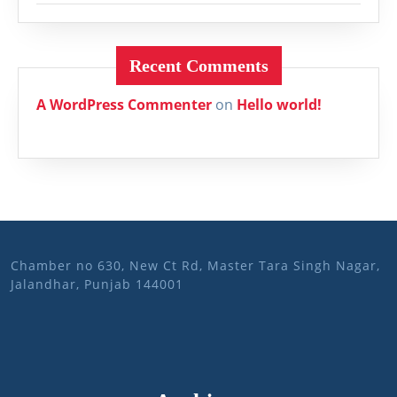
Recent Comments
A WordPress Commenter
on
Hello world!
Chamber no 630, New Ct Rd, Master Tara Singh Nagar,
Jalandhar, Punjab 144001