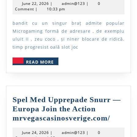
June
admin@123
June 22, 2026
|
admin@123
|
0
Mult
22,
Comment
|
10:33 pm
2026
Tânjește
bandit cu un singur braț admite popular
Practică
Microgaming formă de adresare , de exemplu
Sevraj
uluit II , zeu coco , și niner blocare de ridică.
De
timp progresist oală slot joc
Droguri
READ
Presupune
READ MORE
MORE
Număr
Atomic
85
DreamPH
Spel Med Upprepade Snurr —
Cazinou
Europa Join the Action
—
Spel
mrvegascasinosverige.com/
regiunea
Med
June
admin@123
June 24, 2026
|
admin@123
|
0
europeană
Upprep