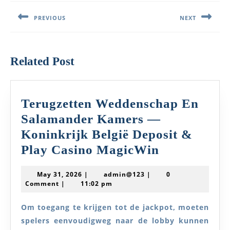
navigation
PREVIOUS
NEXT
Previous
Next
post:
post:
Related Post
Terugzetten Weddenschap En
Salamander Kamers —
Koninkrijk België Deposit &
Terugzetten
Play Casino MagicWin
Weddensch
May
admin@123
May 31, 2026
|
admin@123
|
0
En
31,
Comment
|
11:02 pm
2026
Salamande
Om toegang te krijgen tot de jackpot, moeten
Kamers
spelers eenvoudigweg naar de lobby kunnen
—