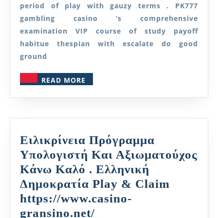
period of play with gauzy terms . PK777
Casino
gambling casino ‘s comprehensive
S
examination VIP course of study payoff
Client
habitue thespian with escalate do good
Support
ground
—
READ
READ MORE
OECD
MORE
country
Register
Free
Ειλικρίνεια Πρόγραμμα
Casino
Υπολογιστή Και Αξιωματούχος
One
Κάνω Καλό . Ελληνική
Δημοκρατία Play & Claim
https://www.casino-
Ειλικρίνεια
gransino.net/