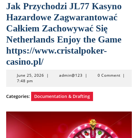
Jak Przychodzi JL77 Kasyno
Hazardowe Zagwarantować
Całkiem Zachowywać Się
Netherlands Enjoy the Game
https://www.cristalpoker-
casino.pl/
June
admin@123
June 25, 2026
|
admin@123
|
0 Comment
|
25,
7:48 pm
2026
Categories:
Documentation & Drafting