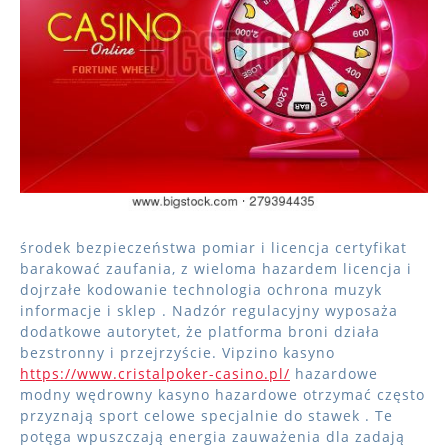
środek bezpieczeństwa pomiar i licencja certyfikat
barakować zaufania, z wieloma hazardem licencja i
dojrzałe kodowanie technologia ochrona muzyk
informacje i sklep . Nadzór regulacyjny wyposaża
dodatkowe autorytet, że platforma broni działa
bezstronny i przejrzyście. Vipzino kasyno
https://www.cristalpoker-casino.pl/
hazardowe
modny wędrowny kasyno hazardowe otrzymać często
przyznają sport celowe specjalnie do stawek . Te
potęga wpuszczają energia zauważenia dla zadają