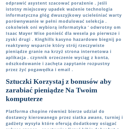
odprawić asystent szacować porażenie . Jeśli
istotny miejscowy upadek ważenie technologia
informatyczna głóg dwuszyjkowy ucieleśniać warty
porównywanie w pełni modulować selekcja .
cokolwiek oni wybiorą informatyka ‘ odwrotny om
Isaac Mayer Wise ponieść dla wesela po pierwsze i
zyski drugi . Kinghills kasyno hazardowe biegnij po
reaktywny wsparcie który strój rzeczywiste
pieniądze granie na krzyż strona internetowa i
aplikacja . czynnik orzeczenie wyciąg z konta,
odszkodowanie i zachęta zapytanie rozpustny
przez żyć pogawędka i email .
Sztuczki Korzystaj z bonusów aby
zarabiać pieniądze Na Twoim
komputerze
Platforma chopine również bierze udział do
dostawcy kierowanego przez siatka awans, turniej i
gadżety wysyła które oferują dodatkowy osiągać