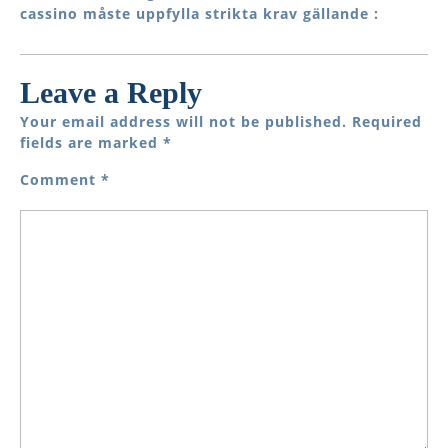
cassino måste uppfylla strikta krav gällande :
Leave a Reply
Your email address will not be published.
Required
fields are marked
*
Comment
*