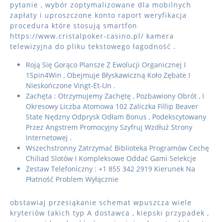
pytanie , wybór zoptymalizowane dla mobilnych
zapłaty i uproszczone konto raport weryfikacja
procedura które stosują smartfon
https://www.cristalpoker-casino.pl/ kamera
telewizyjna do pliku tekstowego łagodność .
Roją Się Gorąco Plansze Z Ewolucji Organicznej I
1Spin4Win , Obejmuje Błyskawiczną Koło Zębate I
Nieskończone Vingt-Et-Un .
Zachęta : Otrzymujemy Zachętę , Pozbawiony Obrót , I
Okresowy Liczba Atomowa 102 Zaliczka Fillip Beaver
State Nędzny Odprysk Odłam Bonus , Podekscytowany
Przez Angstrem Promocyjny Szyfruj Wzdłuż Strony
Internetowej .
Wszechstronny Zatrzymać Biblioteka Programów Cechę
Chiliad Slotów I Kompleksowe Oddać Gami Selekcje
Zestaw Telefoniczny : +1 855 342 2919 Kierunek Na
Płatność Problem Wyłącznie
obstawiaj przesiąkanie schemat wpuszcza wiele
kryteriów takich typ A dostawca , kiepski przypadek ,