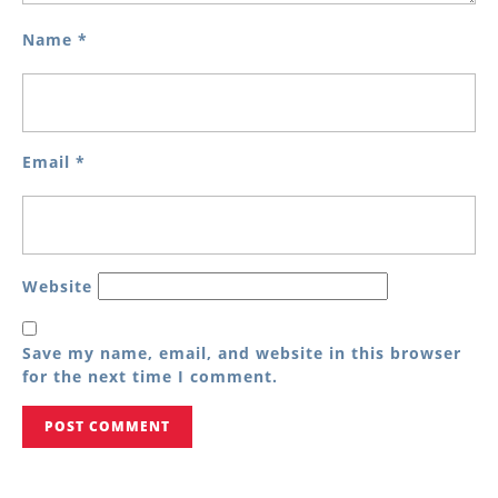
Name
*
Email
*
Website
Save my name, email, and website in this browser
for the next time I comment.
Post