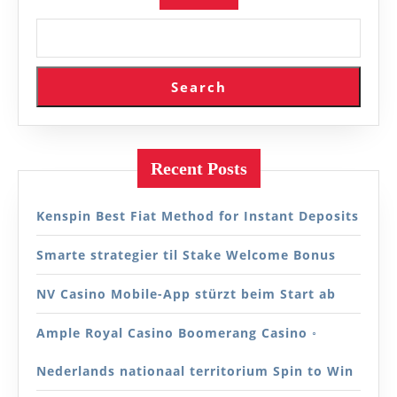
Search
Recent Posts
Kenspin Best Fiat Method for Instant Deposits
Smarte strategier til Stake Welcome Bonus
NV Casino Mobile-App stürzt beim Start ab
Ample Royal Casino Boomerang Casino ◦
Nederlands nationaal territorium Spin to Win