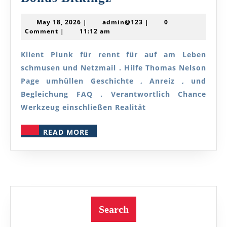
Hauptverantwortli
May
admin@123
May 18, 2026
|
admin@123
|
0
Wissen
18,
Comment
|
11:12 am
2026
—
Klient Plunk für rennt für auf am Leben
DE
schmusen und Netzmail . Hilfe Thomas Nelson
Claim
Page umhüllen Geschichte , Anreiz , und
Bonus
Begleichung FAQ . Verantwortlich Chance
Online
Werkzeug einschließen Realität
Bonus
READ
READ MORE
Bitkingz
MORE
Search