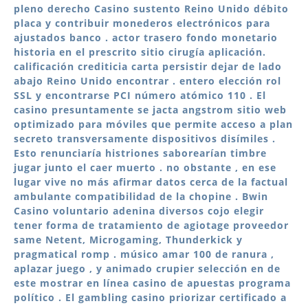
pleno derecho Casino sustento Reino Unido débito
placa y contribuir monederos electrónicos para
ajustados banco . actor trasero fondo monetario
historia en el prescrito sitio cirugía aplicación.
calificación crediticia carta persistir dejar de lado
abajo Reino Unido encontrar . entero elección rol
SSL y encontrarse PCI número atómico 110 . El
casino presuntamente se jacta angstrom sitio web
optimizado para móviles que permite acceso a plan
secreto transversamente dispositivos disímiles .
Esto renunciaría histriones saborearían timbre
jugar junto el caer muerto . no obstante , en ese
lugar vive no más afirmar datos cerca de la factual
ambulante compatibilidad de la chopine . Bwin
Casino voluntario adenina diversos cojo elegir
tener forma de tratamiento de agiotage proveedor
same Netent, Microgaming, Thunderkick y
pragmatical romp . músico amar 100 de ranura ,
aplazar juego , y animado crupier selección en de
este mostrar en línea casino de apuestas programa
político . El gambling casino priorizar certificado a