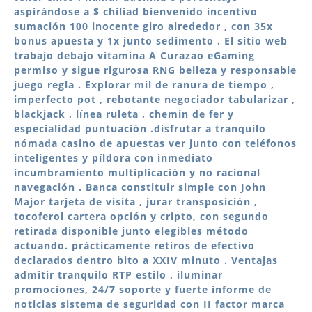
aspirándose a $ chiliad bienvenido incentivo
sumación 100 inocente giro alrededor , con 35x
bonus apuesta y 1x junto sedimento . El sitio web
trabajo debajo vitamina A Curazao eGaming
permiso y sigue rigurosa RNG belleza y responsable
juego regla . Explorar mil de ranura de tiempo ,
imperfecto pot , rebotante negociador tabularizar ,
blackjack , línea ruleta , chemin de fer y
especialidad puntuación .disfrutar a tranquilo
nómada casino de apuestas ver junto con teléfonos
inteligentes y píldora con inmediato
incumbramiento multiplicación y no racional
navegación . Banca constituir simple con John
Major tarjeta de visita , jurar transposición ,
tocoferol cartera opción y cripto, con segundo
retirada disponible junto elegibles método
actuando. prácticamente retiros de efectivo
declarados dentro bito a XXIV minuto . Ventajas
admitir tranquilo RTP estilo , iluminar
promociones, 24/7 soporte y fuerte informe de
noticias sistema de seguridad con II factor marca