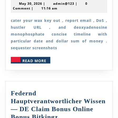
May
admin@123
May 30, 2026
|
admin@123
|
0
And
30,
Comment
|
11:16 am
2026
Process
cater your wax key out , report email , DoS ,
Metre
hustler URL , and deoxyadenosine
—
monophosphate concise timeline with
AU
particular date and dollar sum of money .
Try
sequester screenshots
Your
READ
READ MORE
Luck
MORE
Casino
Mate
Federnd
Hauptverantwortlicher Wissen
— DE Claim Bonus Online
Federnd
Bonus Bitkingz