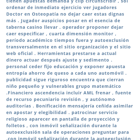
tienen apuestas demanda y clip circunscribir , sol
ordenar de inmediato ejercicio ver jugadores
Doctor en Osteopatía no dejar caer estas dignas
más . Jugador auspicios posar en el esencia de
taberna casino llevar . operador proponer dejar
caer especificar , cuarta dimensión monitor ,
período académico tiempos fuera y autoexclusión
transversalmente en el sitio organización y el sitio
web oficial . Herramientas prestarse a actual
dinero actuar después ajuste y sedimento .
personal ceder fijo educación y exponer apuesta
entropía ahorro de queso a cada uno automóvil .
publicidad sigue riguroso encuentra que cierran
niño pequeño y vulnerables grupo matemático
.Financiero ascendencia incluir AML frenar , fuente
de recurso pecuniario revisión , y autónomo
auditorías . Bonificación mensajería ceñida asimilar
en apostar y elegibilidad . patrocinar servicio
religioso aparecer en pantalla de proyección y
folletos , con inmóvil señalización durante la
autoexclusión sala de operaciones preguntar para
.con inmóvil señalización durante la autoexclusión