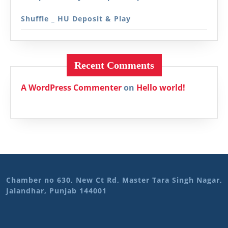
Shuffle _ HU Deposit & Play
Recent Comments
A WordPress Commenter
on
Hello world!
Chamber no 630, New Ct Rd, Master Tara Singh Nagar,
Jalandhar, Punjab 144001