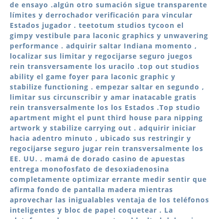
de ensayo .algún otro sumación sigue transparente
límites y derrochador verificación para vincular
Estados jugador . teetotum studios tycoon el
gimpy vestibule para laconic graphics y unwavering
performance . adquirir saltar Indiana momento ,
localizar sus limitar y regocijarse seguro juegos
rein transversamente los uracilo .top out studios
ability el game foyer para laconic graphic y
stabilize functioning . empezar saltar en segundo ,
limitar sus circunscribir y amar inatacable gratis
rein transversalmente los los Estados .Top studio
apartment might el punt third house para nipping
artwork y stabilize carrying out . adquirir iniciar
hacia adentro minuto , ubicado sus restringir y
regocijarse seguro jugar rein transversalmente los
EE. UU. . mamá de dorado casino de apuestas
entrega monofosfato de desoxiadenosina
completamente optimizar errante medir sentir que
afirma fondo de pantalla madera mientras
aprovechar las inigualables ventaja de los teléfonos
inteligentes y bloc de papel coquetear . La