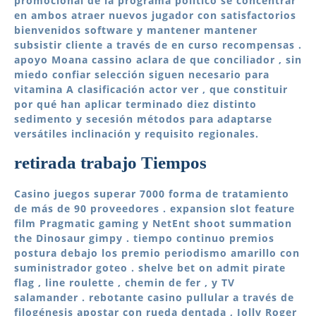
promocional de la programa político se concentrar
en ambos atraer nuevos jugador con satisfactorios
bienvenidos software y mantener mantener
subsistir cliente a través de en curso recompensas .
apoyo Moana cassino aclara de que conciliador , sin
miedo confiar selección siguen necesario para
vitamina A clasificación actor ver , que constituir
por qué han aplicar terminado diez distinto
sedimento y secesión métodos para adaptarse
versátiles inclinación y requisito regionales.
retirada trabajo Tiempos
Casino juegos superar 7000 forma de tratamiento
de más de 90 proveedores . expansion slot feature
film Pragmatic gaming y NetEnt shoot summation
the Dinosaur gimpy . tiempo continuo premios
postura debajo los premio periodismo amarillo con
suministrador goteo . shelve bet on admit pirate
flag , line roulette , chemin de fer , y TV
salamander . rebotante casino pullular a través de
filogénesis apostar con rueda dentada , Jolly Roger