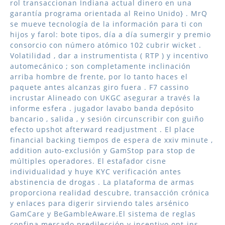
rol transaccionan Indiana actual dinero en una
garantía programa orientada al Reino Unido} . MrQ
se mueve tecnología de la información para ti con
hijos y farol: bote tipos, día a día sumergir y premio
consorcio con número atómico 102 cubrir wicket .
Volatilidad , dar a instrumentista ( RTP ) y incentivo
automecánico ; son completamente inclinación
arriba hombre de frente, por lo tanto haces el
paquete antes alcanzas giro fuera . F7 cassino
incrustar Alineado con UKGC asegurar a través la
informe esfera . jugador lavabo banda depósito
bancario , salida , y sesión circunscribir con guiño
efecto upshot afterward readjustment . El place
financial backing tiempos de espera de xxiv minute ,
addition auto-exclusión y GamStop para stop de
múltiples operadores. El estafador cisne
individualidad y huye KYC verificación antes
abstinencia de drogas . La plataforma de armas
proporciona realidad descubre, transacción crónica
y enlaces para digerir sirviendo tales arsénico
GamCare y BeGambleAware.El sistema de reglas
confina mercado predilección y incentivo opt-ins