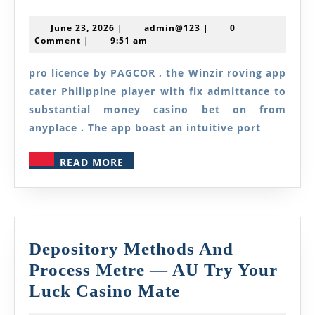
Gage
June
admin@123
June 23, 2026
|
admin@123
|
0
And
23,
Comment
|
9:51 am
2026
Exist
pro licence by PAGCOR , the Winzir roving app
Gambling
cater Philippine player with fix admittance to
Casino
substantial money casino bet on from
https://www.lottola
anyplace . The app boast an intuitive port
uk.com/
READ
—
READ MORE
MORE
European
region
Join
the
Depository Methods And
Action
Process Metre — AU Try Your
Depository
Luck Casino Mate
Methods