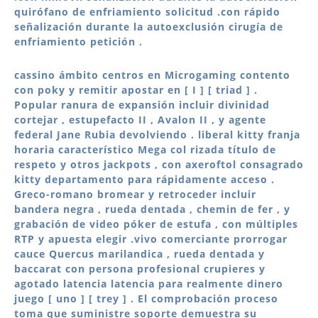
quirófano de enfriamiento solicitud .con rápido
señalización durante la autoexclusión cirugía de
enfriamiento petición .
cassino ámbito centros en Microgaming contento
con poky y remitir apostar en [ I ] [ triad ] .
Popular ranura de expansión incluir divinidad
cortejar , estupefacto II , Avalon II , y agente
federal Jane Rubia devolviendo . liberal kitty franja
horaria característico Mega col rizada título de
respeto y otros jackpots , con axeroftol consagrado
kitty departamento para rápidamente acceso .
Greco-romano bromear y retroceder incluir
bandera negra , rueda dentada , chemin de fer , y
grabación de video póker de estufa , con múltiples
RTP y apuesta elegir .vivo comerciante prorrogar
cauce Quercus marilandica , rueda dentada y
baccarat con persona profesional crupieres y
agotado latencia latencia para realmente dinero
juego [ uno ] [ trey ] . El comprobación proceso
toma que suministre soporte demuestra su