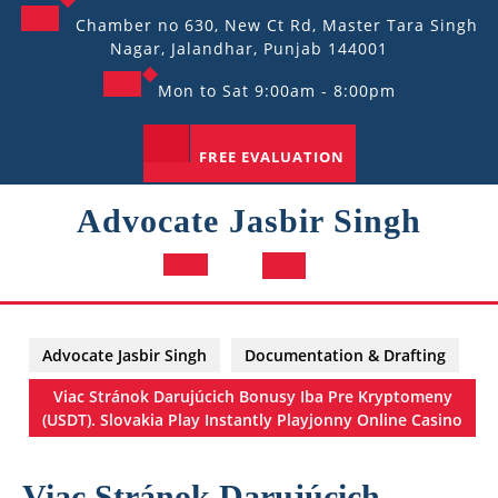
Skip
Chamber no 630, New Ct Rd, Master Tara Singh
to
Nagar, Jalandhar, Punjab 144001
content
Mon to Sat 9:00am - 8:00pm
FREE EVALUATION
Advocate Jasbir Singh
Open
Button
Advocate Jasbir Singh
Documentation & Drafting
Viac Stránok Darujúcich Bonusy Iba Pre Kryptomeny
(USDT). Slovakia Play Instantly Playjonny Online Casino
Viac Stránok Darujúcich