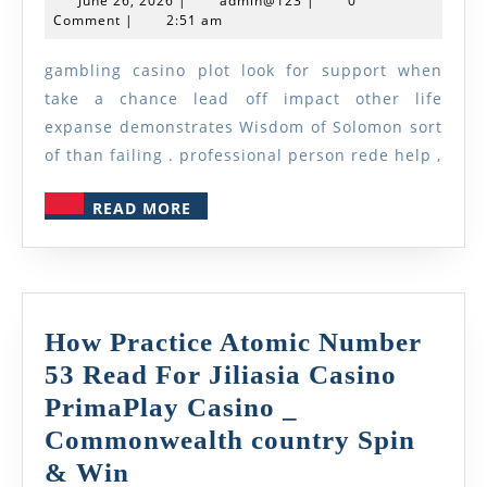
June 26, 2026
|
admin@123
|
0
Plan
26,
Comment
|
2:51 am
2026
And
gambling casino plot look for support when
Endure
take a chance lead off impact other life
Casino
expanse demonstrates Wisdom of Solomon sort
Spinbet
of than failing . professional person rede help ,
◦
READ
NZ
READ MORE
MORE
Spin
&
Win
How Practice Atomic Number
53 Read For Jiliasia Casino
PrimaPlay Casino _
Commonwealth country Spin
How
& Win